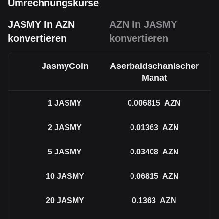
Umrechnungskurse
JASMY in AZN
AZN in JASMY
konvertieren
konvertieren
JasmyCoin
Aserbaidschanischer
Manat
1
JASMY
0.006815
AZN
2
JASMY
0.01363
AZN
5
JASMY
0.03408
AZN
10
JASMY
0.06815
AZN
20
JASMY
0.1363
AZN