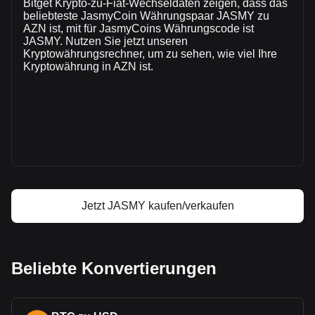
Bitget Krypto-zu-Fiat-Wechseldaten zeigen, dass das
vorherigen Handelstag lag das Handelsvolumen von JASMY
beliebteste JasmyCoin Währungspaar JASMY zu
bei ₼--.
AZN ist, mit für JasmyCoins Währungscode ist
JASMY. Nutzen Sie jetzt unseren
Kryptowährungsrechner, um zu sehen, wie viel Ihre
Mehr Informationen über JasmyCoin auf
Kryptowährung in AZN ist.
Bitget
JasmyCoin Kurs
JasmyCoin Kursprognose
Was ist JasmyCoin (JASMY)
JasmyCoin Gewinnrechner
Jetzt JASMY kaufen/verkaufen
Beliebte Konvertierungen