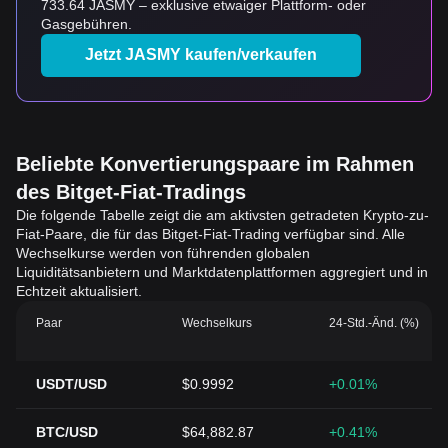
733.64 JASMY – exklusive etwaiger Plattform- oder
Gasgebühren.
Jetzt JASMY kaufen/verkaufen
Beliebte Konvertierungspaare im Rahmen
des Bitget-Fiat-Tradings
Die folgende Tabelle zeigt die am aktivsten getradeten Krypto-zu-
Fiat-Paare, die für das Bitget-Fiat-Trading verfügbar sind. Alle
Wechselkurse werden von führenden globalen
Liquiditätsanbietern und Marktdatenplattformen aggregiert und in
Echtzeit aktualisiert.
Paar
Wechselkurs
24-Std.-Änd. (%)
USDT/USD
$0.9992
+0.01%
BTC/USD
$64,882.87
+0.41%