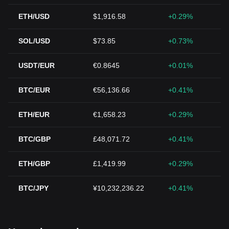
ETH/USD
$1,916.58
+0.29%
SOL/USD
$73.85
+0.73%
USDT/EUR
€0.8645
+0.01%
BTC/EUR
€56,136.66
+0.41%
ETH/EUR
€1,658.23
+0.29%
BTC/GBP
£48,071.72
+0.41%
ETH/GBP
£1,419.99
+0.29%
BTC/JPY
¥10,232,236.22
+0.41%