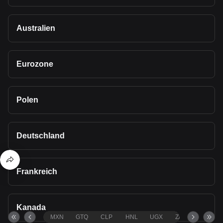
Australien
Eurozone
Polen
Deutschland
Frankreich
Kanada
MXN
GTQ
CLP
HNL
UGX
ZAR
TND