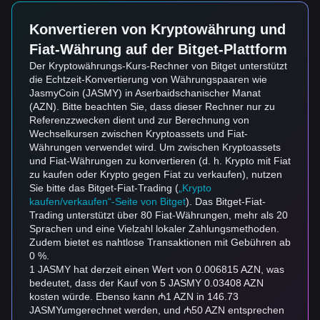
Konvertieren von Kryptowährung und
Fiat-Währung auf der Bitget-Plattform
Der Kryptowährungs-Kurs-Rechner von Bitget unterstützt
die Echtzeit-Konvertierung von Währungspaaren wie
JasmyCoin (JASMY) in Aserbaidschanischer Manat
(AZN). Bitte beachten Sie, dass dieser Rechner nur zu
Referenzzwecken dient und zur Berechnung von
Wechselkursen zwischen Kryptoassets und Fiat-
Währungen verwendet wird. Um zwischen Kryptoassets
und Fiat-Währungen zu konvertieren (d. h. Krypto mit Fiat
zu kaufen oder Krypto gegen Fiat zu verkaufen), nutzen
Sie bitte das Bitget-Fiat-Trading (
„Krypto
kaufen/verkaufen“-Seite von Bitget
). Das Bitget-Fiat-
Trading unterstützt über 80 Fiat-Währungen, mehr als 20
Sprachen und eine Vielzahl lokaler Zahlungsmethoden.
Zudem bietet es nahtlose Transaktionen mit Gebühren ab
0 %.
1 JASMY hat derzeit einen Wert von 0.006815 AZN, was
bedeutet, dass der Kauf von 5 JASMY 0.03408 AZN
kosten würde. Ebenso kann ₼1 AZN in 146.73
JASMYumgerechnet werden, und ₼50 AZN entsprechen