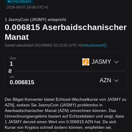
Echtzeitdaten
·
2026-08-07 16:08 UTC+0
1 JasmyCoin (JASMY) entspricht
0.006815
Aserbaidschanischer
Manat
Zuletzt aktualisiert 2023/09/01 02:23:05
(UTC+0)
Aktualisieren
Von
JASMY
An
AZN
Der Bitget-Konverter bietet Echtzeit-Wechselkurse von JASMY zu
AZN], sodass Sie JasmyCoin (JASMY) problemlos in
Aserbaidschanischer Manat (AZN) umrechnen können. Das
Umrechnungsergebnis basiert auf Echtzeitdaten und zeigt, dass
1 JASMY derzeit einen Wert von 0.006815 AZN hat. Da sich
Kurse von Kryptos schnell ändern können, empfehlen wir,