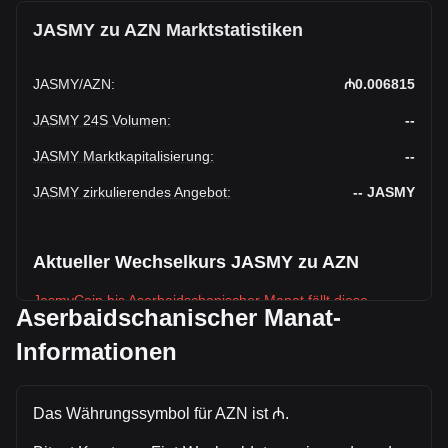
JASMY zu AZN Marktstatistiken
JASMY
/
AZN
:
₼0.006815
JASMY 24S Volumen
:
--
JASMY Marktkapitalisierung
:
--
JASMY zirkulierendes Angebot
:
--
JASMY
Aktueller Wechselkurs JASMY zu AZN
JasmyCoin bis Aserbaidschanischer Manat fällt diese
Aserbaidschanischer Manat-
Woche.
Informationen
Der aktuelle Marktkurs von JasmyCoinbeträgt ₼0.006815
pro JASMY, bei einer Gesamtmarktkapitalisierung von₼--
AZN auf Grundlage eines zirkulierenden Angebots von --
Das Währungssymbol für AZN ist ₼.
JASMY. Das Handelsvolumen von JasmyCoin hat sich in
den letzten 24 Stunden um --% (₼-- AZN) verändert. Am