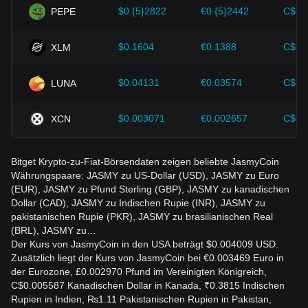
dieser Faktoren sollten sie außerdem zukünftige
$0.{5}2822
€0.{5}2442
C$0.
PEPE
Kursentwicklungen von JasmyCoin genau beobachten und
ihre Anlagestrategien entsprechend den sich wandelnden
Marktbedingungen anpassen.
$0.1604
€0.1388
C$0.
XLM
$0.04131
€0.03574
C$0.
LUNA
$0.003071
€0.002657
C$0.
XCN
Bitget Krypto-zu-Fiat-Börsendaten zeigen beliebte JasmyCoin
Währungspaare: JASMY zu US-Dollar (USD), JASMY zu Euro
(EUR), JASMY zu Pfund Sterling (GBP), JASMY zu kanadischen
Dollar (CAD), JASMY zu Indischen Rupie (INR), JASMY zu
pakistanischen Rupie (PKR), JASMY zu brasilianischen Real
(BRL), JASMY zu…
Der Kurs von JasmyCoin in den USA beträgt $0.004009 USD.
Zusätzlich liegt der Kurs von JasmyCoin bei €0.003469 Euro in
der Eurozone, £0.002970 Pfund im Vereinigten Königreich,
C$0.005587 Kanadischen Dollar in Kanada, ₹0.3815 Indischen
Rupien in Indien, ₨1.11 Pakistanischen Rupien in Pakistan,