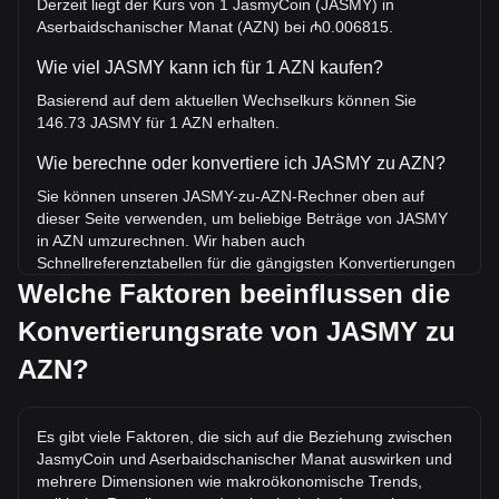
Derzeit liegt der Kurs von 1 JasmyCoin (JASMY) in
Aserbaidschanischer Manat (AZN) bei ₼0.006815.
Wie viel JASMY kann ich für 1 AZN kaufen?
Basierend auf dem aktuellen Wechselkurs können Sie
146.73 JASMY für 1 AZN erhalten.
Wie berechne oder konvertiere ich JASMY zu AZN?
Sie können unseren JASMY-zu-AZN-Rechner oben auf
dieser Seite verwenden, um beliebige Beträge von JASMY
in AZN umzurechnen. Wir haben auch
Schnellreferenztabellen für die gängigsten Konvertierungen
beigefügt. Beispielsweise entsprechen 5 AZN 733.64
Welche Faktoren beeinflussen die
JASMY, während 5 JASMY etwa 0.03408AZN kosten.
Konvertierungsrate von JASMY zu
Was ist der höchste Kurs von JASMY/AZN aller
AZN?
Zeiten?
Der bisherige Höchstkurs von 1 JASMY in AZN liegt bei
₼0.2200. Es bleibt abzuwarten, ob der Wert von 1
Es gibt viele Faktoren, die sich auf die Beziehung zwischen
JASMY/AZN das aktuelle Allzeithoch übertreffen wird.
JasmyCoin und Aserbaidschanischer Manat auswirken und
mehrere Dimensionen wie makroökonomische Trends,
Wie ist der Kurstrend von in AZN?