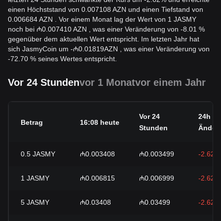
einen Höchststand von 0.007108 AZN und einen Tiefstand von
0.006684 AZN . Vor einem Monat lag der Wert von 1 JASMY
noch bei ₼0.007410 AZN , was einer Veränderung von -8.01 %
gegenüber dem aktuellen Wert entspricht. Im letzten Jahr hat
sich JasmyCoin um
-
₼
0.01819
AZN
, was einer Veränderung von
-72.70 % seines Wertes entspricht.
Vor 24 Stunden
vor 1 Monat
vor einem Jahr
Vor 24
24h
Betrag
16:08 heute
Stunden
Änder
0.5
JASMY
₼0.003408
₼0.003499
-2.62%
1
JASMY
₼0.006815
₼0.006999
-2.62%
5
JASMY
₼0.03408
₼0.03499
-2.62%