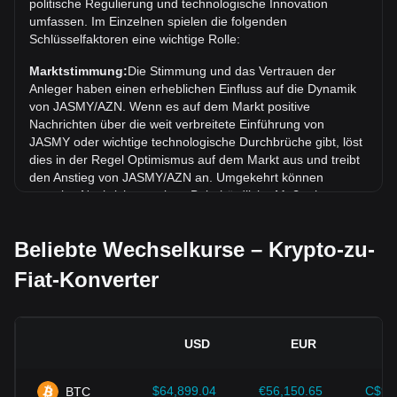
politische Regulierung und technologische Innovation
In den letzten 7 Tagen ist der Wechselkurs von JasmyCoin
umfassen. Im Einzelnen spielen die folgenden
(JASMY) um 6.41% gefallen. Im vergangenen Monat ist
Schlüsselfaktoren eine wichtige Rolle:
der Wechselkurs von JasmyCoin (JASMY) gegenüber
Marktstimmung:
Die Stimmung und das Vertrauen der
Aserbaidschanischer Manat (AZN) um 8.01% gefallen.
Anleger haben einen erheblichen Einfluss auf die Dynamik
von JASMY/AZN. Wenn es auf dem Markt positive
Nachrichten über die weit verbreitete Einführung von
JASMY oder wichtige technologische Durchbrüche gibt, löst
dies in der Regel Optimismus auf dem Markt aus und treibt
den Anstieg von JASMY/AZN an. Umgekehrt können
negative Nachrichten, wie z. B. behördliche Maßnahmen
und Sicherheitslücken, eine Marktpanik auslösen und zu
einem Rückgang von JASMY/AZN führen.
Beliebte Wechselkurse – Krypto-zu-
Regulatorisches Umfeld:
Die Regierungspolitik und die
Fiat-Konverter
Vorschriften, die Kryptowährungen umgeben, haben einen
direkten Einfluss auf ihre Akzeptanz, was wiederum ihren
Wert im Vergleich zu traditionellen Währungen wie dem US-
Dollar bestimmt. Klare und unterstützende Vorschriften
USD
EUR
können das Vertrauen der Anleger in Kryptowährungen
stärken und ihren Wert steigern. Umgekehrt kann eine vage
oder zu strenge Regulierungspolitik die Entwicklung von
$64,899.04
€56,150.65
C$90
BTC