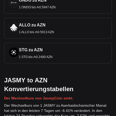
ONDO zu AZN
1 ONDO bis ₼0.5947 AZN
ALLO zu AZN
1 ALLO bis ₼0.5913 AZN
STG zu AZN
1 STG bis ₼0.2480 AZN
JASMY to AZN
Konvertierungstabellen
Der Wechselkurs von JasmyCoin sinkt.
Der Wechselkurs von 1 JASMY zu Aserbaidschanischer Manat
hat sich in den letzten 7 Tagen um -6.41% verändert. In den
letzten 24 Stunden schwankte der Kurs um -2.62% und erreichte