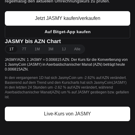
regelmäßig den aktuellen Umrechnungskurs zu prüfen.
Jetzt JASMY kaufen/verkaufen
Auf Bitget-App kaufen
JASMY bis AZN Chart
1T
7T
1M
3M
1J
Alle
JASMY/AZN: 1 JASMY = 0.006815 AZN. Der Kurs für die Konvertierung von
1 JasmyCoin (JASMY) in Aserbaidschanischer Manat (AZN) beträgt heute
0.006815AZN.
In den vergangenen 1D hat sich JasmyCoin um -2.62% auf AZN verändert.
Basierend auf dem Trend und den Kurscharts hat sich JasmyCoin(JASMY)
in den letzten 24 Stunden um -2.62 % auf AZN verändert, während
Aserbaidschanischer Manat(AZN) um % auf JASMY gestiegen bzw. gefallen
ist.
Live-Kurs von JASMY