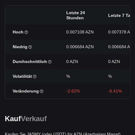
Letzte 24
Letzte 7 Tag
Stunden
Hoch
0.007108 AZN
0.007378 AZ
Niedrig
0.006684 AZN
0.006684 AZ
Durchschnittlich
0 AZN
0 AZN
Volatilität
%
%
Veränderung
-2.62%
-6.41%
Kauf
Verkauf
Kaufen Sie JASMY (oder USDT) für AZN (Azerbaijani Manat)