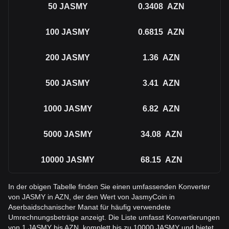
50
JASMY
0.3408
AZN
100
JASMY
0.6815
AZN
200
JASMY
1.36
AZN
500
JASMY
3.41
AZN
1000
JASMY
6.82
AZN
5000
JASMY
34.08
AZN
10000
JASMY
68.15
AZN
In der obigen Tabelle finden Sie einen umfassenden Konverter
von JASMY in AZN, der den Wert von JasmyCoin in
Aserbaidschanischer Manat für häufig verwendete
Umrechnungsbeträge anzeigt. Die Liste umfasst Konvertierungen
von 1 JASMY bis AZN, komplett bis zu 10000 JASMY und bietet