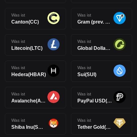
Was ist
Was ist
Canton(CC)
Gram (prev. Toncoin)(GRAM)
Was ist
Was ist
Litecoin(LTC)
Global Dollar(USDG)
Was ist
Was ist
Hedera(HBAR)
Sui(SUI)
Was ist
Was ist
Avalanche(AVAX)
PayPal USD(PYUSD)
Was ist
Was ist
Shiba Inu(SHIB)
Tether Gold(XAUt)