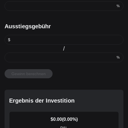
%
Ausstiegsgebühr
$
/
%
Gewinn berechnen
Ergebnis der Investition
$
0.00
(
0.00
%)
P&L