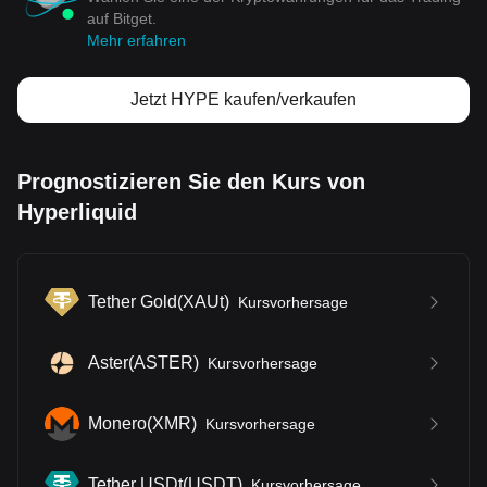
auf Bitget.
Mehr erfahren
Jetzt HYPE kaufen/verkaufen
Prognostizieren Sie den Kurs von
Hyperliquid
Tether Gold
(
XAUt
)
Kursvorhersage
Aster
(
ASTER
)
Kursvorhersage
Monero
(
XMR
)
Kursvorhersage
Tether USDt
(
USDT
)
Kursvorhersage