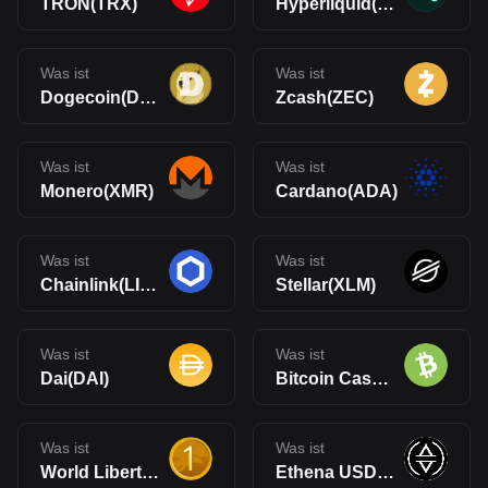
TRON(TRX)
Hyperliquid(HYPE)
Was ist
Was ist
Dogecoin(DOGE)
Zcash(ZEC)
Was ist
Was ist
Monero(XMR)
Cardano(ADA)
Was ist
Was ist
Chainlink(LINK)
Stellar(XLM)
Was ist
Was ist
Dai(DAI)
Bitcoin Cash(BCH)
Was ist
Was ist
World Liberty Financial USD(USD1)
Ethena USDe(USDe)