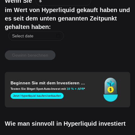
Wenn Sie
$
im Wert von Hyperliquid gekauft haben und
es seit dem unten genannten Zeitpunkt
gehalten haben:
Gewinn berechnen
Beginnen Sie mit dem Investieren in
Hyperliquid
Testen Sie Bitget Spot-Auto-Invest mit
10 % + APR
*
Jetzt Hyperliquid kaufen/verkaufen
Wie man sinnvoll in Hyperliquid investiert