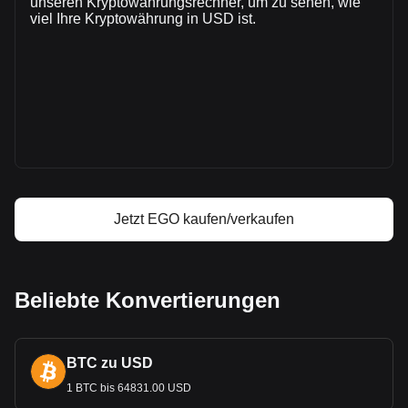
unseren Kryptowährungsrechner, um zu sehen, wie
Mehr Informationen über EGO auf Bitget
viel Ihre Kryptowährung in USD ist.
EGO Kurs
EGO Kursprognose
Was ist EGO (EGO)
EGO Gewinnrechner
Jetzt EGO kaufen/verkaufen
Beliebte Konvertierungen
BTC zu USD
1 BTC bis 64831.00 USD