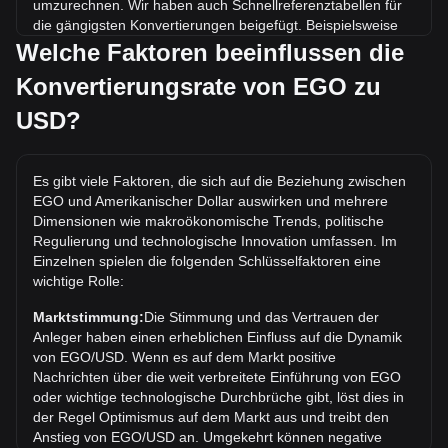
umzurechnen. Wir haben auch Schnellreferenztabellen für
die gängigsten Konvertierungen beigefügt. Beispielsweise
entsprechen 5 USD 8,365.86 EGO, während 5 EGO etwa
Welche Faktoren beeinflussen die
0.002988USD kosten.
Konvertierungsrate von EGO zu
Was ist der höchste Kurs von EGO/USD aller Zeiten?
USD?
Der bisherige Höchstkurs von 1 EGO in USD liegt bei
$0.1316. Es bleibt abzuwarten, ob der Wert von 1 EGO/USD
das aktuelle Allzeithoch übertreffen wird.
Es gibt viele Faktoren, die sich auf die Beziehung zwischen
EGO und Amerikanischer Dollar auswirken und mehrere
Wie ist der Kurstrend von in USD?
Dimensionen wie makroökonomische Trends, politische
In den letzten 7 Tagen ist der Wechselkurs von EGO (EGO)
Regulierung und technologische Innovation umfassen. Im
um 0.62% gestiegen. Im letzten Monat ist der Wechselkurs
Einzelnen spielen die folgenden Schlüsselfaktoren eine
von EGO (EGO) gegenüber Amerikanischer Dollar (USD)
wichtige Rolle:
um 11.68% gestiegen.
Marktstimmung:
Die Stimmung und das Vertrauen der
Anleger haben einen erheblichen Einfluss auf die Dynamik
von EGO/USD. Wenn es auf dem Markt positive
Nachrichten über die weit verbreitete Einführung von EGO
oder wichtige technologische Durchbrüche gibt, löst dies in
der Regel Optimismus auf dem Markt aus und treibt den
Anstieg von EGO/USD an. Umgekehrt können negative