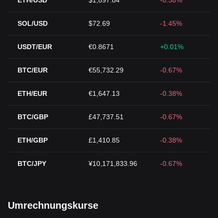
ETH/USD
$1,897.84
-0.38%
SOL/USD
$72.69
-1.45%
USDT/EUR
€0.8671
+0.01%
BTC/EUR
€55,732.29
-0.67%
ETH/EUR
€1,647.13
-0.38%
BTC/GBP
£47,737.51
-0.67%
ETH/GBP
£1,410.85
-0.38%
BTC/JPY
¥10,171,833.96
-0.67%
Umrechnungskurse