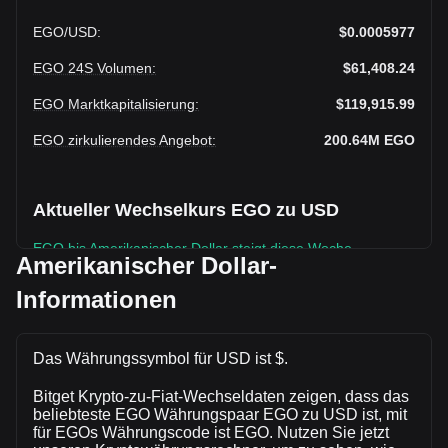
EGO
/
USD
:
$0.0005977
EGO 24S Volumen
:
$61,408.24
EGO Marktkapitalisierung
:
$119,915.99
EGO zirkulierendes Angebot
:
200.64M
EGO
Aktueller Wechselkurs EGO zu USD
EGO bis Amerikanischer Dollar steigt diese Woche.
Amerikanischer Dollar-
Der aktuelle Marktkurs von EGObeträgt $0.0005977 pro
Informationen
EGO, bei einer Gesamtmarktkapitalisierung von$119,915.99
USD auf Grundlage eines zirkulierenden Angebots von
200,640,200 EGO. Das Handelsvolumen von EGO hat sich
Das Währungssymbol für USD ist $.
in den letzten 24 Stunden um +2.37% ($1,418.75 USD)
verändert. Am vorherigen Handelstag lag das
Bitget Krypto-zu-Fiat-Wechseldaten zeigen, dass das
Handelsvolumen von EGO bei $59,989.49.
beliebteste EGO Währungspaar EGO zu USD ist, mit
für EGOs Währungscode ist EGO. Nutzen Sie jetzt