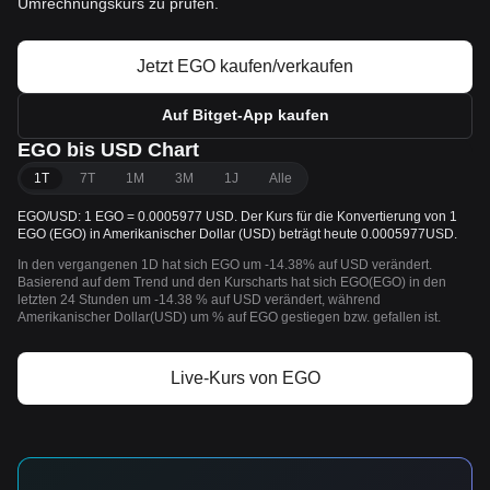
Umrechnungskurs zu prüfen.
Jetzt EGO kaufen/verkaufen
Auf Bitget-App kaufen
EGO bis USD Chart
1T
7T
1M
3M
1J
Alle
EGO/USD: 1 EGO = 0.0005977 USD. Der Kurs für die Konvertierung von 1
EGO (EGO) in Amerikanischer Dollar (USD) beträgt heute 0.0005977USD.
In den vergangenen 1D hat sich EGO um -14.38% auf USD verändert.
Basierend auf dem Trend und den Kurscharts hat sich EGO(EGO) in den
letzten 24 Stunden um -14.38 % auf USD verändert, während
Amerikanischer Dollar(USD) um % auf EGO gestiegen bzw. gefallen ist.
Live-Kurs von EGO