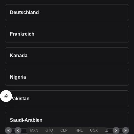
Deutschland
Frankreich
Kanada
Nigeria
Pakistan
Saudi-Arabien
MXN
GTQ
CLP
HNL
UGX
ZAR
TND