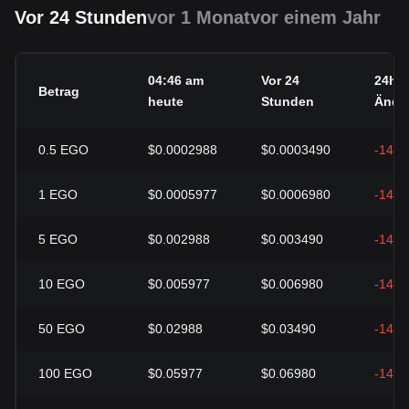
Vor 24 Stunden
vor 1 Monat
vor einem Jahr
04:46 am
Vor 24
24h
Betrag
heute
Stunden
Ände
0.5
EGO
$0.0002988
$0.0003490
-14.3
1
EGO
$0.0005977
$0.0006980
-14.3
5
EGO
$0.002988
$0.003490
-14.3
10
EGO
$0.005977
$0.006980
-14.3
50
EGO
$0.02988
$0.03490
-14.3
100
EGO
$0.05977
$0.06980
-14.3