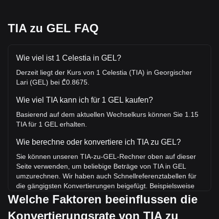
TIA zu GEL FAQ
Wie viel ist 1 Celestia in GEL?
Derzeit liegt der Kurs von 1 Celestia (TIA) in Georgischer
Lari (GEL) bei ₾0.8675.
Wie viel TIA kann ich für 1 GEL kaufen?
Basierend auf dem aktuellen Wechselkurs können Sie 1.15
TIA für 1 GEL erhalten.
Wie berechne oder konvertiere ich TIA zu GEL?
Sie können unseren TIA-zu-GEL-Rechner oben auf dieser
Seite verwenden, um beliebige Beträge von TIA in GEL
umzurechnen. Wir haben auch Schnellreferenztabellen für
die gängigsten Konvertierungen beigefügt. Beispielsweise
entsprechen 5 GEL 5.76 TIA, während 5 TIA etwa 4.34GEL
Welche Faktoren beeinflussen die
kosten.
Konvertierungsrate von TIA zu