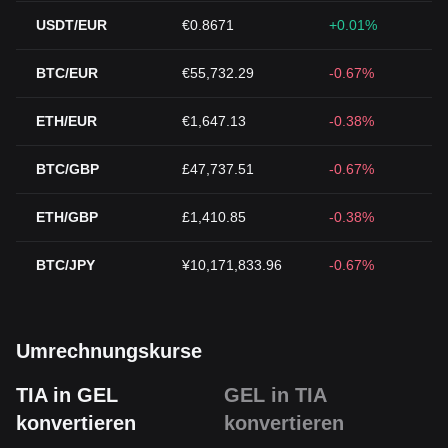
USDT/EUR
€0.8671
+0.01%
BTC/EUR
€55,732.29
-0.67%
ETH/EUR
€1,647.13
-0.38%
BTC/GBP
£47,737.51
-0.67%
ETH/GBP
£1,410.85
-0.38%
BTC/JPY
¥10,171,833.96
-0.67%
Umrechnungskurse
TIA in GEL
GEL in TIA
konvertieren
konvertieren