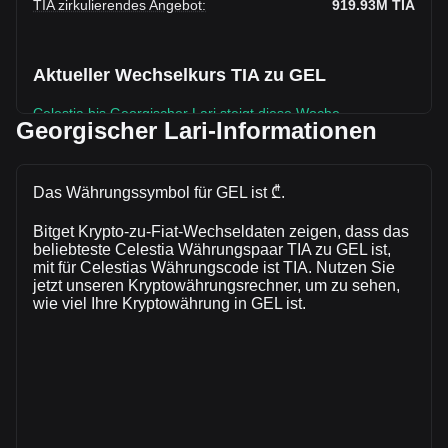
TIA zirkulierendes Angebot
:
919.93M
TIA
Aktueller Wechselkurs TIA zu GEL
Celestia bis Georgischer Lari steigt diese Woche.
Georgischer Lari-Informationen
Der aktuelle Marktkurs von Celestiabeträgt ₾0.8675 pro TIA,
bei einer Gesamtmarktkapitalisierung von₾797,999,146.82
GEL auf Grundlage eines zirkulierenden Angebots von
Das Währungssymbol für GEL ist ₾.
919,933,000 TIA. Das Handelsvolumen von Celestia hat
sich in den letzten 24 Stunden um +48.67%
Bitget Krypto-zu-Fiat-Wechseldaten zeigen, dass das
(₾15,207,930.06 GEL) verändert. Am vorherigen
beliebteste Celestia Währungspaar TIA zu GEL ist,
mit für Celestias Währungscode ist TIA. Nutzen Sie
Handelstag lag das Handelsvolumen von TIA bei
jetzt unseren Kryptowährungsrechner, um zu sehen,
₾31,246,260.75.
wie viel Ihre Kryptowährung in GEL ist.
Mehr Informationen über Celestia auf Bitget
Celestia Kurs
Celestia Kursprognose
Was ist Celestia (TIA)
Celestia Gewinnrechner