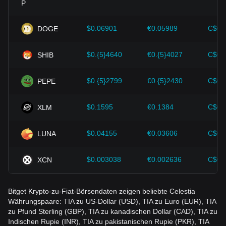
sowie verschiedene Verbesserungen im Ökosystem der
Kryptowährungen, wie z. B. Erweiterungslösungen und
Sicherheitsverbesserungen, haben den Wertzuwachs von
$0.06901
€0.05989
C$0.
DOGE
Kryptowährungen wie Bitcoin stark unterstützt.
$0.{5}4640
€0.{5}4027
C$0.
SHIB
Investoren müssen diese Zusammenhänge verstehen, um
Fehlentscheidungen zu vermeiden. Nach Berücksichtigung
dieser Faktoren sollten sie außerdem zukünftige
$0.{5}2799
€0.{5}2430
C$0.
PEPE
Kursentwicklungen von Celestia genau beobachten und ihre
Anlagestrategien entsprechend den sich wandelnden
Marktbedingungen anpassen.
$0.1595
€0.1384
C$0.
XLM
$0.04155
€0.03606
C$0.
LUNA
$0.003038
€0.002636
C$0.
XCN
Bitget Krypto-zu-Fiat-Börsendaten zeigen beliebte Celestia
Währungspaare: TIA zu US-Dollar (USD), TIA zu Euro (EUR), TIA
zu Pfund Sterling (GBP), TIA zu kanadischen Dollar (CAD), TIA zu
Indischen Rupie (INR), TIA zu pakistanischen Rupie (PKR), TIA