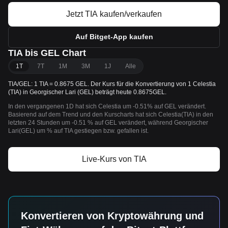
Jetzt TIA kaufen/verkaufen
Auf Bitget-App kaufen
TIA bis GEL Chart
1T
7T
1M
3M
1J
Alle
TIA/GEL: 1 TIA = 0.8675 GEL. Der Kurs für die Konvertierung von 1 Celestia
(TIA) in Georgischer Lari (GEL) beträgt heute 0.8675GEL.
In den vergangenen 1D hat sich Celestia um -0.51% auf GEL verändert.
Basierend auf dem Trend und den Kurscharts hat sich Celestia(TIA) in den
letzten 24 Stunden um -0.51 % auf GEL verändert, während Georgischer
Lari(GEL) um % auf TIA gestiegen bzw. gefallen ist.
Live-Kurs von TIA
Konvertieren von Kryptowährung und