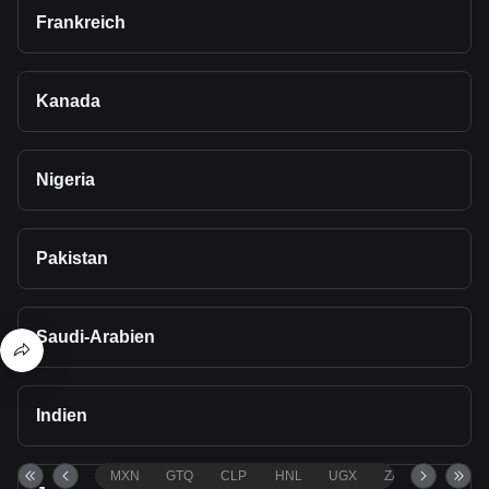
Frankreich
Kanada
Nigeria
Pakistan
Saudi-Arabien
Indien
MXN
GTQ
CLP
HNL
UGX
ZAR
TND