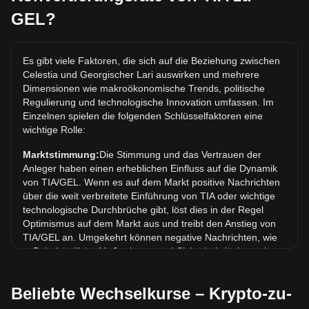
Was ist der höchste Kurs von TIA/GEL aller Zeiten?
GEL?
Der bisherige Höchstkurs von 1 TIA in GEL liegt bei ₾54.68.
Es bleibt abzuwarten, ob der Wert von 1 TIA/GEL das
aktuelle Allzeithoch übertreffen wird.
Es gibt viele Faktoren, die sich auf die Beziehung zwischen
Celestia und Georgischer Lari auswirken und mehrere
Wie ist der Kurstrend von in GEL?
Dimensionen wie makroökonomische Trends, politische
In den letzten 7 Tagen ist der Wechselkurs von Celestia
Regulierung und technologische Innovation umfassen. Im
(TIA) um 2.87% gestiegen. Im vergangenen Monat ist der
Einzelnen spielen die folgenden Schlüsselfaktoren eine
Wechselkurs von Celestia (TIA) gegenüber Georgischer Lari
wichtige Rolle:
(GEL) um 14.25% gefallen.
Marktstimmung:
Die Stimmung und das Vertrauen der
Anleger haben einen erheblichen Einfluss auf die Dynamik
von TIA/GEL. Wenn es auf dem Markt positive Nachrichten
über die weit verbreitete Einführung von TIA oder wichtige
technologische Durchbrüche gibt, löst dies in der Regel
Optimismus auf dem Markt aus und treibt den Anstieg von
TIA/GEL an. Umgekehrt können negative Nachrichten, wie
z. B. behördliche Maßnahmen und Sicherheitslücken, eine
Marktpanik auslösen und zu einem Rückgang von TIA/GEL
führen.
Beliebte Wechselkurse – Krypto-zu-
Regulatorisches Umfeld:
Die Regierungspolitik und die