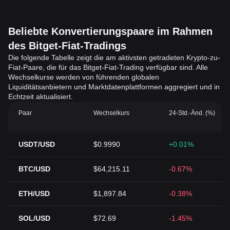
Beliebte Konvertierungspaare im Rahmen
des Bitget-Fiat-Tradings
Die folgende Tabelle zeigt die am aktivsten getradeten Krypto-zu-
Fiat-Paare, die für das Bitget-Fiat-Trading verfügbar sind. Alle
Wechselkurse werden von führenden globalen
Liquiditätsanbietern und Marktdatenplattformen aggregiert und in
Echtzeit aktualisiert.
Paar
Wechselkurs
24-Std.-Änd. (%)
USDT/USD
$0.9990
+0.01%
BTC/USD
$64,215.11
-0.67%
ETH/USD
$1,897.84
-0.38%
SOL/USD
$72.69
-1.45%