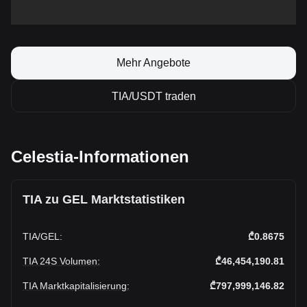
Mehr Angebote
TIA/USDT traden
Celestia-Informationen
TIA zu GEL Marktstatistiken
TIA
/
GEL
:
₾0.8675
TIA 24S Volumen
:
₾46,454,190.81
TIA Marktkapitalisierung
:
₾797,999,146.82