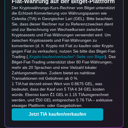
Fiat-Währung auf der Bitget-Plattform
Der Kryptowährungs-Kurs-Rechner von Bitget unterstützt
die Echtzeit-Konvertierung von Währungspaaren wie
Celestia (TIA) in Georgischer Lari (GEL). Bitte beachten
Sie, dass dieser Rechner nur zu Referenzzwecken dient
und zur Berechnung von Wechselkursen zwischen
Kryptoassets und Fiat-Währungen verwendet wird. Um
zwischen Kryptoassets und Fiat-Währungen zu
konvertieren (d. h. Krypto mit Fiat zu kaufen oder Krypto
gegen Fiat zu verkaufen), nutzen Sie bitte das Bitget-Fiat-
Trading (
„Krypto kaufen/verkaufen“-Seite von Bitget
). Das
Bitget-Fiat-Trading unterstützt über 80 Fiat-Währungen,
mehr als 20 Sprachen und eine Vielzahl lokaler
Zahlungsmethoden. Zudem bietet es nahtlose
Transaktionen mit Gebühren ab 0 %.
1 TIA hat derzeit einen Wert von 0.8675 GEL, was
bedeutet, dass der Kauf von 5 TIA 4.34 GEL kosten
würde. Ebenso kann ₾1 GEL in 1.15 TIAumgerechnet
werden, und ₾50 GEL entsprechen 5.76 TIA – exklusive
etwaiger Plattform- oder Gasgebühren.
Jetzt TIA kaufen/verkaufen