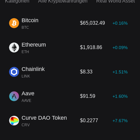
Kategorien
Alle Kryptowährungen
Real World Assets
Bitcoin
$65,032.49
+0.16%
BTC
Ethereum
$1,918.86
+0.09%
ETH
Chainlink
$8.33
+1.51%
LINK
Aave
$91.59
+1.60%
AAVE
Curve DAO Token
$0.2277
+7.67%
CRV