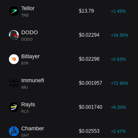
Tellor
$13.79
+1.45%
TRB
DODO
$0.02294
+16.30%
DODO
Bitlayer
$0.02298
+2.63%
BTR
Immunefi
$0.001957
+72.90%
IMU
Rayls
$0.001740
+6.20%
RLS
Chamber
$0.02553
+2.47%
DHT