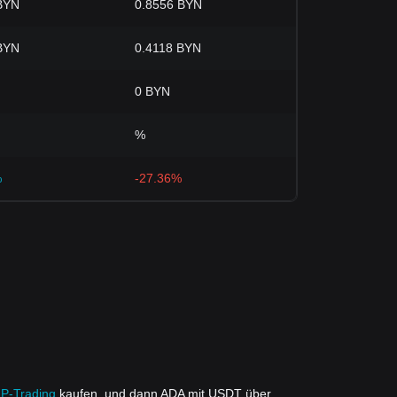
BYN
0.8556 BYN
BYN
0.4118 BYN
0 BYN
%
%
-27.36%
2P-Trading
kaufen, und dann ADA mit USDT über