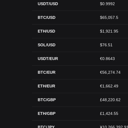
USDT/USD
$0.9992
BTC/USD
$65,057.5
ETH/USD
$1,921.95
SOL/USD
$76.51
USDT/EUR
€0.8643
BTC/EUR
€56,274.74
ETH/EUR
€1,662.49
BTC/GBP
£48,220.62
ETH/GBP
£1,424.55
BTC/JPY
¥10,266,392.9