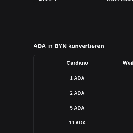
ADA in BYN konvertieren
Cardano
Wei
1
ADA
2
ADA
5
ADA
10
ADA