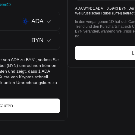
ieren
ADA/BYN: 1 ADA = 0.5943 BYN. Der K
Weißrussischer Rubel (BYN) beträg
ADA
In den vergangenen 1D hat sich Ca
Trend und den Kurscharts hat sich 
BYN verändert, während Weißrussis
ist.
BYN
L
se von ADA zu BYN], sodass Sie
ubel (BYN) umrechnen können.
ten und zeigt, dass 1 ADA
Kurse von Kryptos schnell
aktuellen Umrechnungskurs zu
kaufen