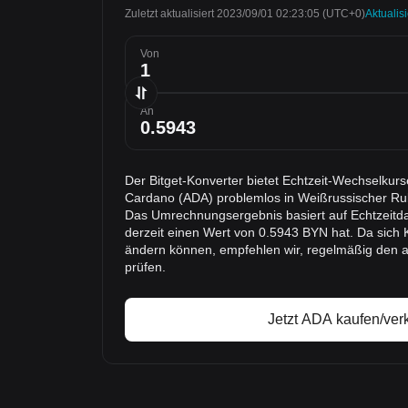
Zuletzt aktualisiert 2023/09/01 02:23:05
(UTC+0)
Aktualis
Von
An
Der Bitget-Konverter bietet Echtzeit-Wechselkur
Cardano (ADA) problemlos in Weißrussischer R
Das Umrechnungsergebnis basiert auf Echtzeitda
derzeit einen Wert von 0.5943 BYN hat. Da sich 
ändern können, empfehlen wir, regelmäßig den 
prüfen.
Jetzt ADA kaufen/ver