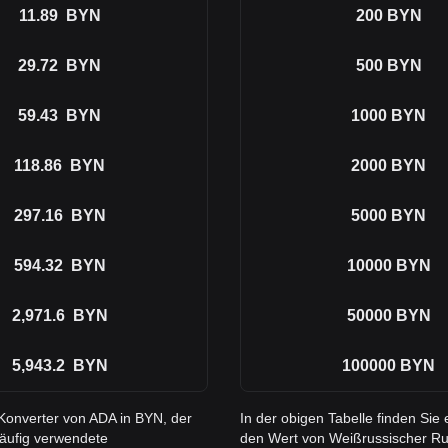
11.89
BYN
200
BYN
29.72
BYN
500
BYN
59.43
BYN
1000
BYN
118.86
BYN
2000
BYN
297.16
BYN
5000
BYN
594.32
BYN
10000
BYN
2,971.6
BYN
50000
BYN
5,943.2
BYN
100000
BYN
 Konverter von ADA in BYN, der
In der obigen Tabelle finden Si
häufig verwendete
den Wert von Weißrussischer Ru