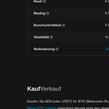
Hoch
0.
Niedrig
0.
Durchschnittlich
0 
Volatilität
%
Veränderung
+1
Kauf
Verkauf
Kaufen Sie ADA (oder USDT) für BYN (Belarusian Ru
Bitget P2P-Trading
unterstützt derzeit nicht den dir