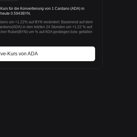
urs für die Konvertierung von 1 Cardano (ADA) in
t heute 0.5943BYN.
rdano um +1.22% auf BYN verändert. Basierend auf dem
Cardano(ADA) in den letzten 24 Stunden um +1.22 % auf
cher Rubel(BYN) um % auf ADA gestiegen bzw. gefallen
ive-Kurs von ADA