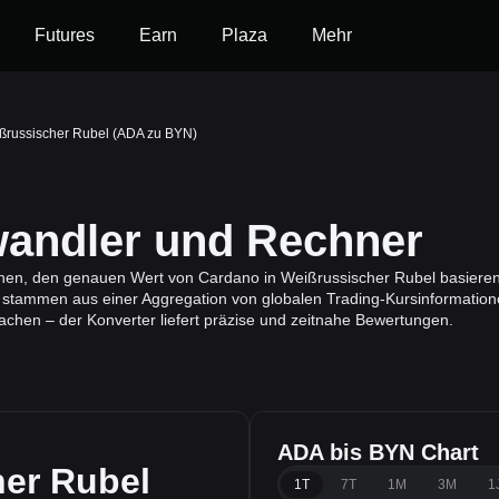
Futures
Earn
Plaza
Mehr
ßrussischer Rubel (ADA zu BYN)
ndler und Rechner
Ihnen, den genauen Wert von Cardano in Weißrussischer Rubel basiere
 stammen aus einer Aggregation von globalen Trading-Kursinformation
achen – der Konverter liefert präzise und zeitnahe Bewertungen.
ADA bis BYN Chart
er Rubel
1T
7T
1M
3M
1