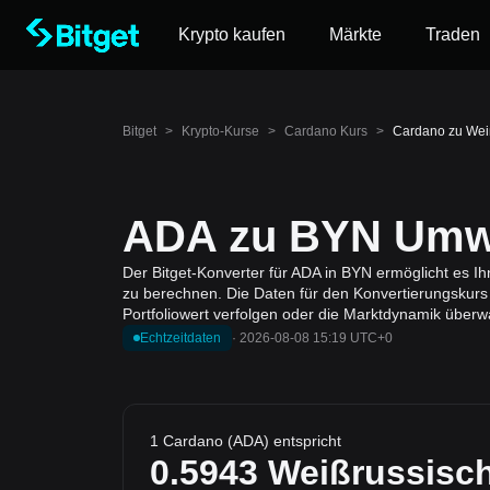
Krypto kaufen
Märkte
Traden
Bitget
>
Krypto-Kurse
>
Cardano Kurs
>
Cardano zu Wei
ADA zu BYN Umwa
Der Bitget-Konverter für ADA in BYN ermöglicht es 
zu berechnen. Die Daten für den Konvertierungskurs
Portfoliowert verfolgen oder die Marktdynamik überw
Echtzeitdaten
·
2026-08-08 15:19 UTC+0
1 Cardano (ADA) entspricht
0.5943
Weißrussisch