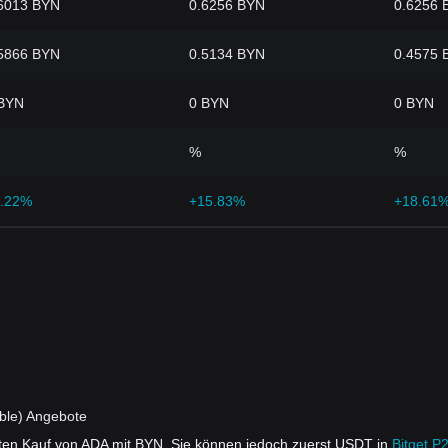
6013 BYN
0.6256 BYN
0.6256 
5866 BYN
0.5134 BYN
0.4575 
BYN
0 BYN
0 BYN
%
%
.22%
+15.83%
+18.61
ble) Angebote
ekten Kauf von ADA mit BYN. Sie können jedoch zuerst USDT in
Bitget P