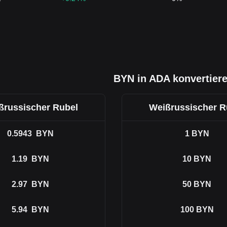
BYN in ADA konvertier
ßrussischer Rubel
Weißrussischer R
0.5943
BYN
1
BYN
1.19
BYN
10
BYN
2.97
BYN
50
BYN
5.94
BYN
100
BYN