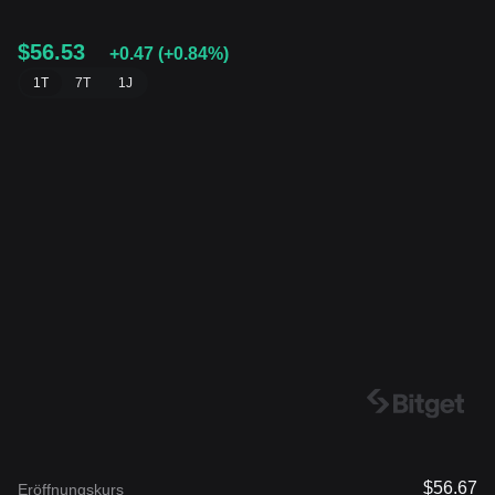
$56.53
+0.47
(
+0.84%
)
1T
7T
1J
$56.67
Eröffnungskurs