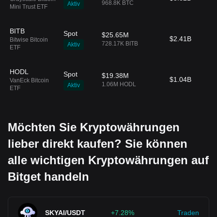
968.8K BTC
Aktiv
Mini Trust ETF
BITB
Spot
$25.65M
$2.41B
Bitwise Bitcoin
728.17K BITB
Aktiv
ETF
HODL
Spot
$19.38M
$1.04B
VanEck Bitcoin
1.06M HODL
Aktiv
ETF
Möchten Sie Kryptowährungen
lieber direkt kaufen? Sie können
alle wichtigen Kryptowährungen auf
Bitget handeln
SKYAI/USDT
+7.28%
Traden