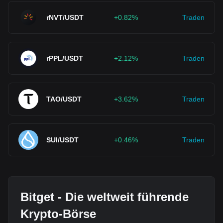
rNVT/USDT
+0.82%
Traden
rPPL/USDT
+2.12%
Traden
TAO/USDT
+3.62%
Traden
SUI/USDT
+0.46%
Traden
Bitget - Die weltweit führende
Krypto-Börse