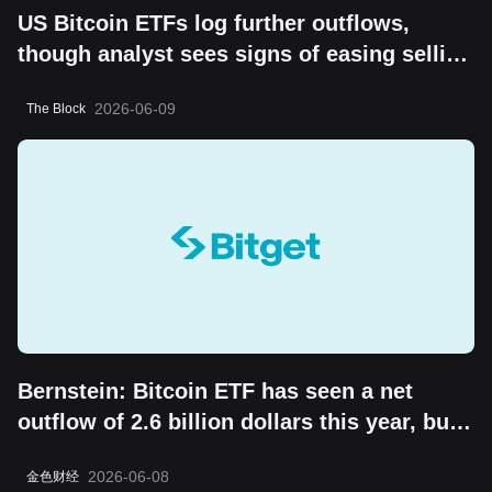
US Bitcoin ETFs log further outflows,
though analyst sees signs of easing selling
pressure
2026-06-09
The Block
Bernstein: Bitcoin ETF has seen a net
outflow of 2.6 billion dollars this year, but
the "boring cycle" does not change its
2026-06-08
金色财经
long-term value storage attribute