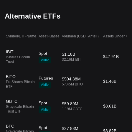
Alternative ETFs
Symbol/ETF-Name
Asset-Klasse
Volumen (USD | Anteil）
Assets Under Ma
IBIT
Spot
$1.18B
$47.91B
iShares Bitcoin
32.16M IBIT
Aktiv
Trust
BITO
Futures
$504.38M
$1.46B
ProShares Bitcoin
57.45M BITO
Aktiv
ETF
GBTC
Spot
$59.89M
$8.61B
Grayscale Bitcoin
1.19M GBTC
Aktiv
Trust ETF
BTC
Spot
$27.83M
$3.82B
Grayscale Bitcoin