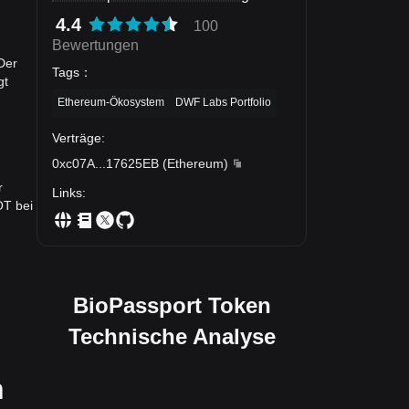
4.4
100
Bewertungen
Der
Tags
：
gt
Ethereum-Ökosystem
DWF Labs Portfolio
Verträge
:
0xc07A
...
17625EB
(
Ethereum
)
r
Links
:
OT bei
BioPassport Token
Technische Analyse
n