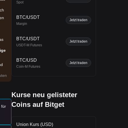
Spot
ich
BTC/USDT
den
Jetzt traden
Margin
BTC/USDT
as
Jetzt traden
USDT-M Futures
tige
BTC/USD
Jetzt traden
nd
Coin-M Futures
uten
Kurse neu gelisteter
Coins auf Bitget
 für
Union Kurs (USD)