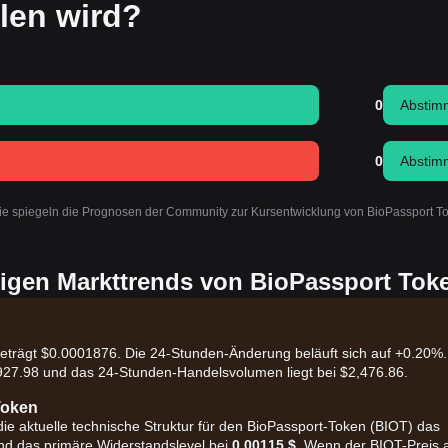
llen wird?
0
Abstim
0
Abstim
Sie spiegeln die Prognosen der Community zur Kursentwicklung von BioPassport T
igen Markttrends von BioPassport Tok
beträgt $0.0001876. Die 24-Stunden-Änderung beläuft sich auf +0.20%.
0,927.98 und das 24-Stunden-Handelsvolumen liegt bei $2,476.86.
Token
t die aktuelle technische Struktur für den BioPassport-Token (BIOT) das
d das primäre Widerstandslevel bei
0,00115 $
. Wenn der BIOT-Preis 