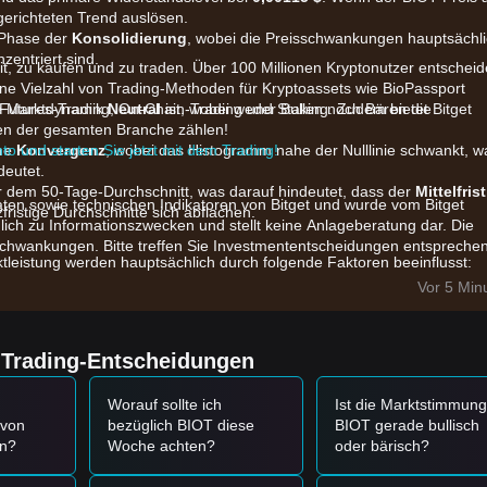
gerichteten Trend auslösen.
r Phase der
Konsolidierung
, wobei die Preisschwankungen hauptsächl
zentriert sind.
eit, zu kaufen und zu traden. Über 100 Millionen Kryptonutzer entschei
t eine Vielzahl von Trading-Methoden für Kryptoassets wie BioPassport
 Futures-Trading, On-Chain-Trading und Staking. Zudem bietet Bitget
ie Marktdynamik
Neutral
ist, wobei weder Bullen noch Bären die
ten der gesamten Branche zählen!
nto und starten Sie jetzt mit dem Trading!
che Konvergenz
, wobei das Histogramm nahe der Nulllinie schwankt, w
deutet.
ter dem 50-Tage-Durchschnitt, was darauf hindeutet, dass der
Mittelfris
aten sowie technischen Indikatoren von Bitget und wurde vom Bitget
fristige Durchschnitte sich abflachen.
glich zu Informationszwecken und stellt keine Anlageberatung dar. Die
chwankungen. Bitte treffen Sie Investmententscheidungen entspreche
ktleistung werden hauptsächlich durch folgende Faktoren beeinflusst:
iertes Blockchain-Projekt ist BIOT anfällig für breitere Trends in den
Vor 5 Min
umina in den letzten Sitzungen haben zu einer Seitwärtsbewegung
len Katalysator warten.
e Trading-Entscheidungen
tige Integrationen der BioPassport-Diagnoseplattform beeinflussen
Worauf sollte ich
Ist die Marktstimmung
 von
bezüglich BIOT diese
BIOT gerade bullisch
en?
Woche achten?
oder bärisch?
0075 $
erreicht und Anzeichen eines Abprallens zeigt, könnte dies eine