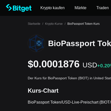
Krypto kaufen
Märkte
Traden
Startseite
/
Krypto-Kurse
/
BioPassport Token Kurs
BioPassport To
$0.0001876
USD
+0.2
Der Kurs für BioPassport Token (BIOT) in United Sta
Kurs-Chart
BioPassport Token/USD-Live-Preischart (BIOT