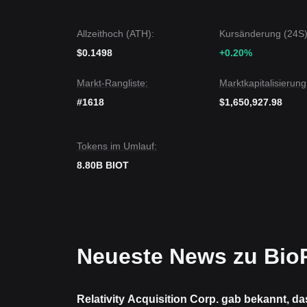
Wenn der BIOT-Preis
0,00115 $
erfolgreich durchb
Falls der Preis unter
0,00072 $
einbricht, ist das 
Allzeithoch (ATH):
Kursänderung (24S)
Marktkonsens
Der Konsens verschiedener technischer Perspektiven
$0.1498
+0.20%
oder seitwärts handeln kann, aber die Beibehaltu
Neutralen-bis-Bärischen
mittelfristigen Ausblick
Markt-Rangliste:
Marktkapitalisierung
#1618
$1,650,927.98
Tokens im Umlauf:
8.80B BIOT
Neueste News zu Bio
Relativity Acquisition Corp. gab bekannt, d