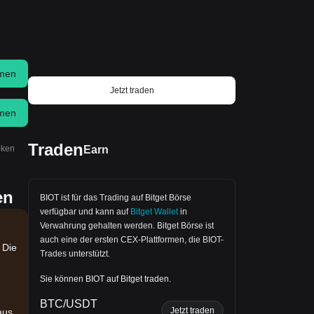
men
Jetzt traden
men
Traden
Earn
oken
en
BIOT ist für das Trading auf
Bitget Börse
verfügbar und kann auf
Bitget Wallet
in
Verwahrung gehalten werden.
Bitget Börse
ist
auch eine der ersten CEX-Plattformen, die BIOT-
 Die
Trades unterstützt.
Sie können BIOT auf Bitget traden.
BTC/USDT
Jetzt traden
aus