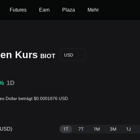
Futures
Earn
Plaza
Mehr
ken Kurs
BIOT
USD
0%
1D
tes Dollar beträgt $0.0001876 USD.
/USD)
1T
7T
1M
3M
1J