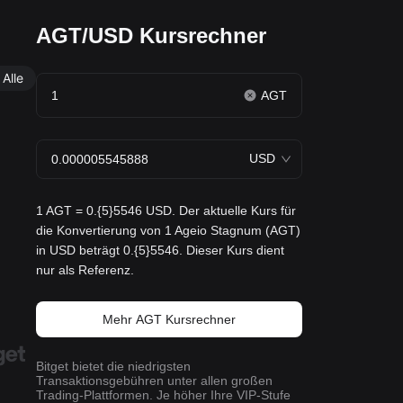
AGT/USD Kursrechner
Alle
AGT
USD
1 AGT = 0.{5}5546 USD. Der aktuelle Kurs für
die Konvertierung von 1 Ageio Stagnum (AGT)
in USD beträgt 0.{5}5546. Dieser Kurs dient
nur als Referenz.
Mehr AGT Kursrechner
Bitget bietet die niedrigsten
Transaktionsgebühren unter allen großen
Trading-Plattformen. Je höher Ihre VIP-Stufe