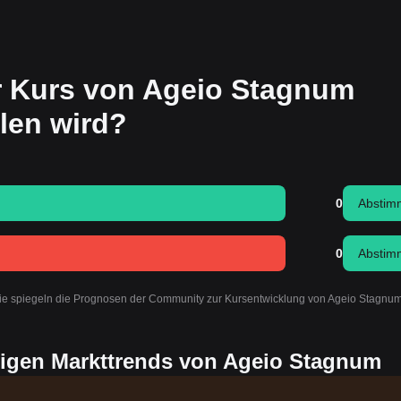
r Kurs von Ageio Stagnum
llen wird?
0
Abstim
0
Abstim
Sie spiegeln die Prognosen der Community zur Kursentwicklung von Ageio Stagnu
tigen Markttrends von Ageio Stagnum