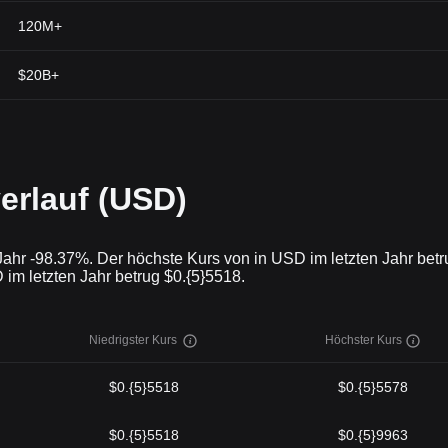
120M+
$20B+
erlauf (USD)
Jahr -98.37%. Der höchste Kurs von in USD im letzten Jahr betr
im letzten Jahr betrug $0.{5}5518.
Niedrigster Kurs
Höchster Kurs
$0.{5}5518
$0.{5}5578
$0.{5}5518
$0.{5}9963