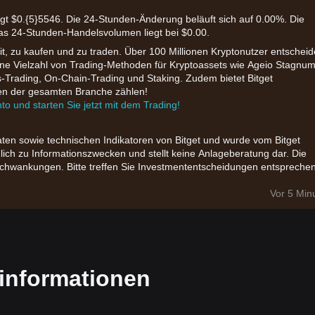
gt $0.{​5}5546. Die 24-Stunden-Änderung beläuft sich auf 0.00%. Die
 das 24-Stunden-Handelsvolumen liegt bei $0.00.
eit, zu kaufen und zu traden. Über 100 Millionen Kryptonutzer entschei
t eine Vielzahl von Trading-Methoden für Kryptoassets wie Ageio Stagnum
s-Trading, On-Chain-Trading und Staking. Zudem bietet Bitget
ten der gesamten Branche zählen!
nto und starten Sie jetzt mit dem Trading!
aten sowie technischen Indikatoren von Bitget und wurde vom Bitget
glich zu Informationszwecken und stellt keine Anlageberatung dar. Die
chwankungen. Bitte treffen Sie Investmententscheidungen entspreche
Vor 5 Min
informationen