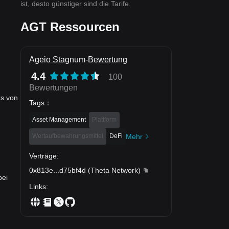
ist, desto günstiger sind die Tarife.
AGT Ressourcen
Ageio Stagnum-Bewertung
4.4
100
Bewertungen
rs von
Tags
：
Asset Management
Plattform
Wertaufbewahrungsmittel
DeFi
Mehr
Verträge
:
0x813e
...
d75bf4d
(
Theta Network
)
bei
Links
: