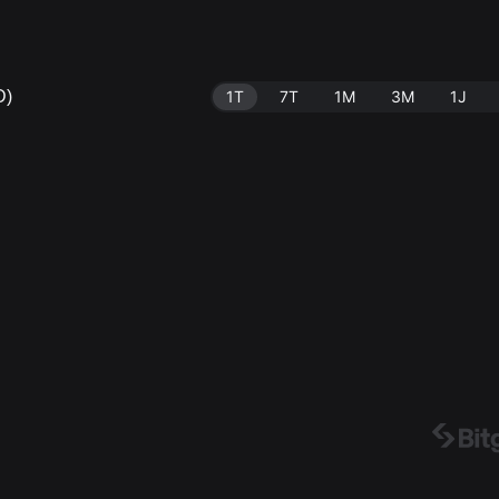
D)
1T
7T
1M
3M
1J