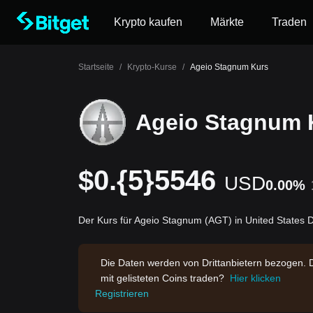
Krypto kaufen
Märkte
Traden
Startseite
/
Krypto-Kurse
/
Ageio Stagnum Kurs
Ageio Stagnum 
$0.{5}5546
USD
0.00%
Der Kurs für Ageio Stagnum (AGT) in United States D
Die Daten werden von Drittanbietern bezogen. 
mit gelisteten Coins traden?
Hier klicken
Registrieren