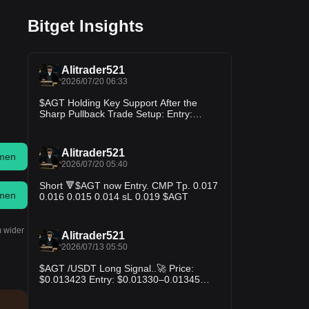
Bitget Insights
Alitrader521
2026/07/20 06:33
$AGT Holding Key Support After the
Sharp Pullback Trade Setup: Entry:
0.0144–0.0147 TP1: 0.0155 TP2: 0.0164
TP3: 0.0180 SL: 0.0138 $AGT
Alitrader521
men
2026/07/20 05:40
Short 🔻$AGT now Entry. CMP Tp. 0.017
men
0.016 0.015 0.014 sL 0.019 $AGT
m wider
Alitrader521
2026/07/13 05:50
$AGT /USDT Long Signal..🚀 Price:
$0.013423 Entry: $0.01330–0.01345
AGTUSDT Perp 0.013391 +7.01% Stop
Loss: $0.01290 TP1: $0.01360 TP2: