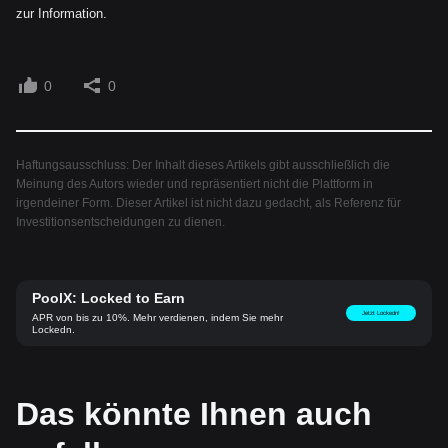
zur Information.
0
0
Haftungsausschluss: Der Inhalt dieses Artikels gibt ausschließlich die
Meinung des Autors wieder und repräsentiert nicht die Plattform in
irgendeiner Form. Dieser Artikel ist nicht dazu gedacht, als Referenz für
Investitionsentscheidungen zu dienen.
PoolX: Locked to Earn
Jetzt Lockedn!
APR von bis zu 10%. Mehr verdienen, indem Sie mehr
Lockedn.
Das könnte Ihnen auch