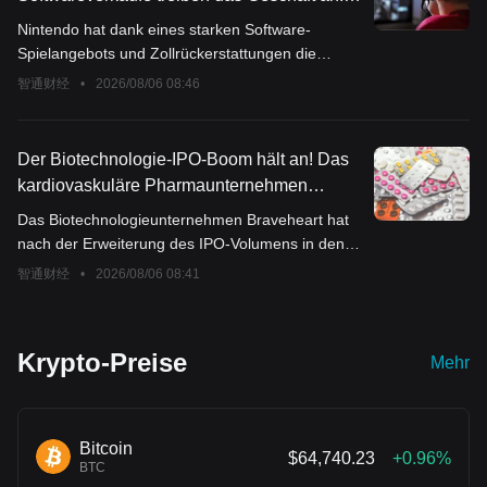
Nintendo Q1-Betriebsgewinn steigt um 150
Nintendo hat dank eines starken Software-
% und übertrifft die Erwartungen deutlich,
Spielangebots und Zollrückerstattungen die
aber Sorgen wegen Hardwarekosten und -
Erwartungen übertroffen.
智通财经
•
2026/08/06 08:46
absatz bleiben bestehen
Der Biotechnologie-IPO-Boom hält an! Das
kardiovaskuläre Pharmaunternehmen
Braveheart (BRVE.US) erhöht das
Das Biotechnologieunternehmen Braveheart hat
Emissionsvolumen auf 382,5 Millionen US-
nach der Erweiterung des IPO-Volumens in den
Dollar, der Ausgabepreis liegt über dem
USA 382,5 Millionen US-Dollar eingesammelt.
智通财经
•
2026/08/06 08:41
obersten Ende der Preisspanne.
Krypto-Preise
Mehr
Bitcoin
$64,740.23
+0.96%
BTC