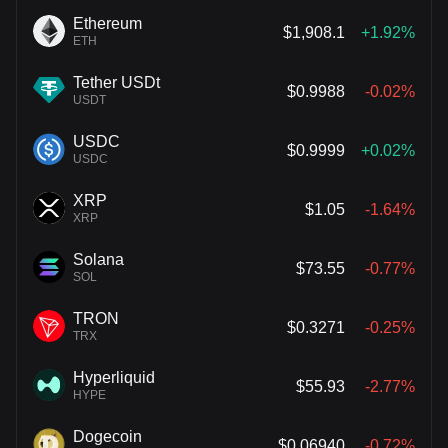
Ethereum
$1,908.1
+1.92%
ETH
Tether USDt
$0.9988
-0.02%
USDT
USDC
$0.9999
+0.02%
USDC
XRP
$1.05
-1.64%
XRP
Solana
$73.55
-0.77%
SOL
TRON
$0.3271
-0.25%
TRX
Hyperliquid
$55.93
-2.77%
HYPE
Dogecoin
$0.06940
-0.72%