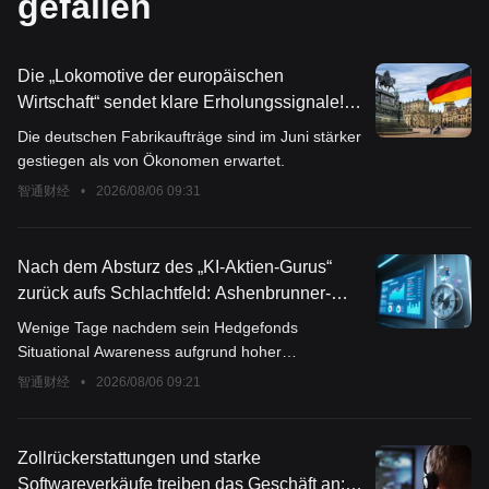
gefallen
Die „Lokomotive der europäischen
Wirtschaft“ sendet klare Erholungssignale!
Deutschlands Fabrikaufträge steigen im Juni
Die deutschen Fabrikaufträge sind im Juni stärker
unerwartet um 3,1 % – Verteidigungs- und
gestiegen als von Ökonomen erwartet.
Infrastrukturausgaben werden zum
智通财经
•
2026/08/06 09:31
Wachstumsmotor
Nach dem Absturz des „KI-Aktien-Gurus“
zurück aufs Schlachtfeld: Ashenbrunner-
Fonds setzt nach einem Einbruch von 67 %
Wenige Tage nachdem sein Hedgefonds
im Juli auf Deleveraging und wettet mit 400
Situational Awareness aufgrund hoher
Millionen Dollar auf Privatunternehmen
Hebelwirkung kurz vor dem Zusammenbruch
智通财经
•
2026/08/06 09:21
stand, ist der „KI-Aktienguru“ Leopold
Aschenbrenner bereits auf den Investitionsmarkt
zurückgekehrt.
Zollrückerstattungen und starke
Softwareverkäufe treiben das Geschäft an: