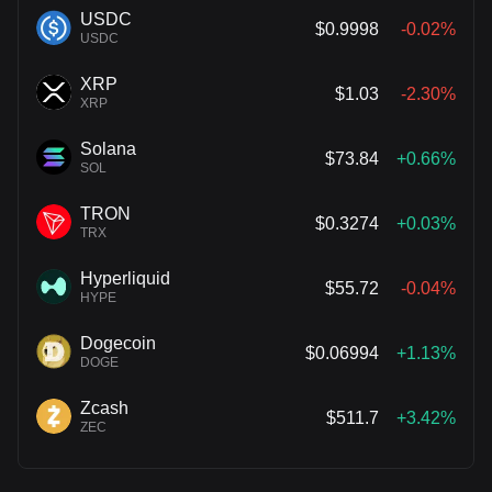
USDC
$0.9998
-0.02%
USDC
XRP
$1.03
-2.30%
XRP
Solana
$73.84
+0.66%
SOL
TRON
$0.3274
+0.03%
TRX
Hyperliquid
$55.72
-0.04%
HYPE
Dogecoin
$0.06994
+1.13%
DOGE
Zcash
$511.7
+3.42%
ZEC