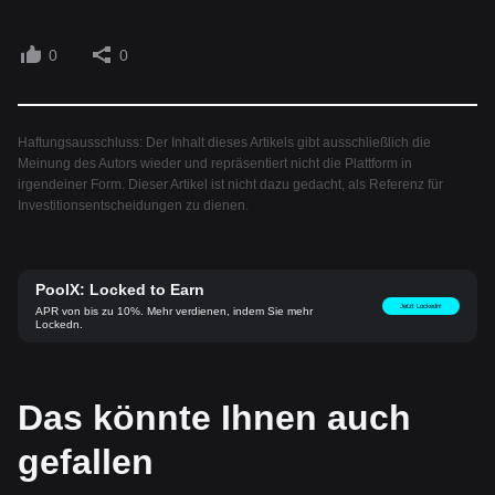
0
0
Haftungsausschluss: Der Inhalt dieses Artikels gibt ausschließlich die
Meinung des Autors wieder und repräsentiert nicht die Plattform in
irgendeiner Form. Dieser Artikel ist nicht dazu gedacht, als Referenz für
Investitionsentscheidungen zu dienen.
PoolX: Locked to Earn
Jetzt Lockedn!
APR von bis zu 10%. Mehr verdienen, indem Sie mehr
Lockedn.
Das könnte Ihnen auch
gefallen