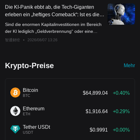
Arbeitsmarkt nach einer zuvor unerwartet starken
sich abgekühlt.
Die KI-Panik ebbt ab, die Tech-Giganten
Widerstandsfähigkeit zu Beginn des Jahres nun
erleben ein „heftiges Comeback“: Ist es die
vor neuen Herausforderungen steht.
Rückkehr der Könige oder nur ein
Sind die enormen Kapitalinvestitionen im Bereich
Strohfeuer?
der KI lediglich „Geldverbrennung“ oder eine
langfristige „Investition in Wertschöpfung“? Der
智通财经
•
2026/08/07 13:26
Markt hat innerhalb von zwei Wochen eine
vorläufige Antwort darauf gegeben.
Krypto-Preise
Mehr
Bitcoin
$64,899.04
+0.40%
BTC
Ethereum
$1,916.64
+0.29%
ETH
Tether USDt
$0.9991
+0.00%
USDT