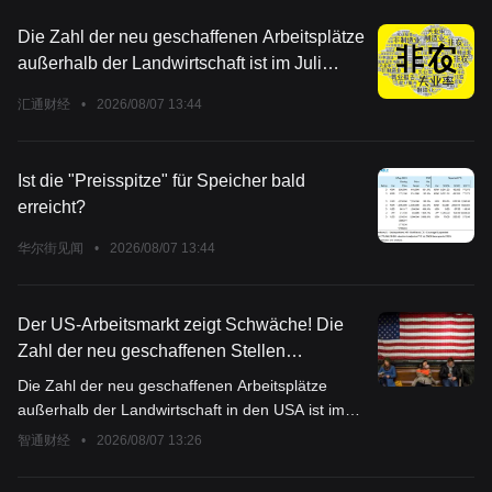
Die Zahl der neu geschaffenen Arbeitsplätze
außerhalb der Landwirtschaft ist im Juli
abrupt um 23.000 gesunken! Der Goldpreis
汇通财经
•
2026/08/07 13:44
schoss um 60 Dollar in die Höhe, die
Zinserhöhungserwartungen der US-
Notenbank (Fed) für September brachen
Ist die "Preisspitze" für Speicher bald
augenblicklich zusammen.
erreicht?
华尔街见闻
•
2026/08/07 13:44
Der US-Arbeitsmarkt zeigt Schwäche! Die
Zahl der neu geschaffenen Stellen
außerhalb der Landwirtschaft ging im Juli
Die Zahl der neu geschaffenen Arbeitsplätze
unerwartet um 23.000 zurück, die Daten für
außerhalb der Landwirtschaft in den USA ist im
Mai und Juni wurden deutlich nach unten
Juli überraschend ins Minus gerutscht, zudem
智通财经
•
2026/08/07 13:26
korrigiert, und die
wurden die Zahlen der beiden Vormonate deutlich
Zinserhöhungserwartungen der Fed haben
nach unten korrigiert. Dies zeigt, dass der US-