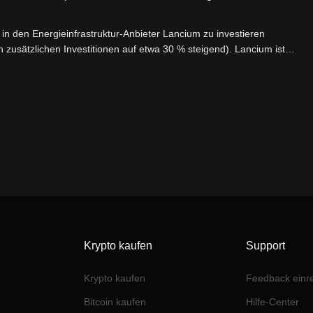
r in den Energieinfrastruktur-Anbieter Lancium zu investieren
ch zusätzlichen Investitionen auf etwa 30 % steigend). Lancium ist
t bereits in Texas 4 Gigawatt Energiequellen gesichert.
Krypto kaufen
Support
Krypto kaufen
Feedback einr
Bitcoin kaufen
Hilfe-Center