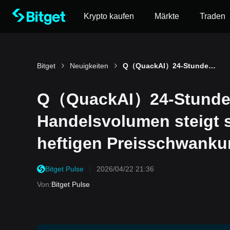
Krypto kaufen
Märkte
Traden
Bitget
Neuigkeiten
Q（QuackAI）24-Stunden-Amplitude 40,3 %: Handelsvolumen steigt stark an und führt zu heftigen Preisschwankungen
Q（QuackAI）24-Stunden
Handelsvolumen steigt s
heftigen Preisschwank
Bitget Pulse
2026/04/22 21:36
Von
:
Bitget Pulse