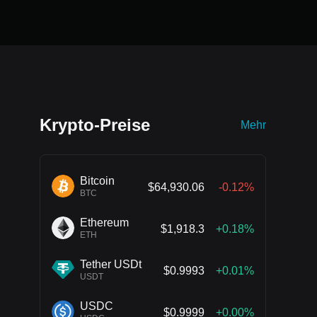
Krypto-Preise
Mehr
Bitcoin
$64,930.06
-0.12%
BTC
Ethereum
$1,918.3
+0.18%
ETH
Tether USDt
$0.9993
+0.01%
USDT
USDC
$0.9999
+0.00%