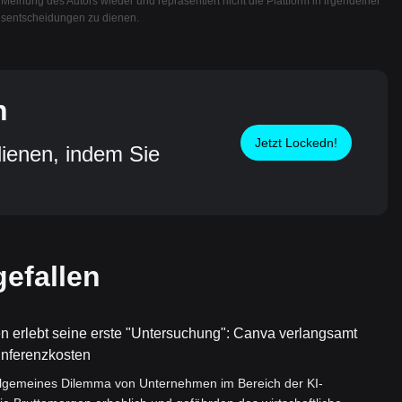
 Meinung des Autors wieder und repräsentiert nicht die Plattform in irgendeiner
ionsentscheidungen zu dienen.
n
Jetzt Lockedn!
ienen, indem Sie
efallen
erlebt seine erste "Untersuchung": Canva verlangsamt
Inferenzkosten
llgemeines Dilemma von Unternehmen im Bereich der KI-