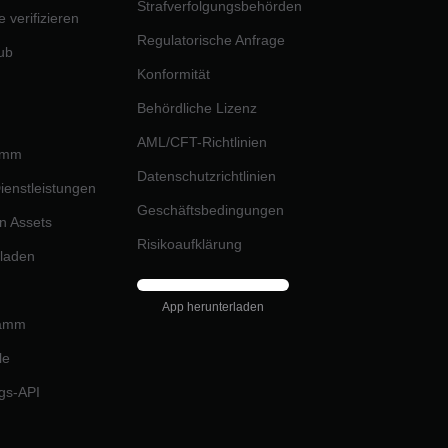
Strafverfolgungsbehörden
e verifizieren
Regulatorische Anfrage
ub
Konformität
Behördliche Lizenz
AML/CFT-Richtlinien
ramm
Datenschutzrichtlinien
 Dienstleistungen
Geschäftsbedingungen
n Assets
Risikoaufklärung
rladen
App herunterladen
ramm
le
gs-API