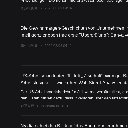
Anwendungen: Die hohen Inferenzkosten beeinträchtigen di
Grundmodell pro Einheit. Um Kosten zu kontrollieren, hat
华尔街见闻
•
2026/08/08 04:16
einem langsameren Umsatzwachstum führte; Figma musste w
starken Kurseinbruch führte. Beide setzen Hoffnungen auf ei
von KI erst noch über die Zeit bewähren.
Die Gewinnmargen-Geschichten von Unternehmen im
Intelligenz erleben ihre erste "Überprüfung": Canva 
Wachstum, Figma trägt die Inferenzkosten selbst
华尔街见闻
•
2026/08/08 04:11
US-Arbeitsmarktdaten für Juli „rätselhaft“: Weniger 
Arbeitslosigkeit – wie sehen Wall-Street-Analysten d
Der US-Arbeitsmarktbericht für Juli wurde veröffentlicht, do
den Daten führen dazu, dass Investoren über den tatsächl
Arbeitsmarktes im Unklaren sind.
智通财经
•
2026/08/08 04:01
Nvidia richtet den Blick auf das Energieunternehmen h