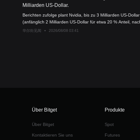
Milliarden US-Dollar.
Berichten zufolge plant Nvidia, bis zu 3 Milliarden US-Dolla
(anfänglich 2 Milliarden US-Dollar für etwa 20 % Anteil, na
der Stromlieferant für OpenAI „Star Gate“ AI-Campus und ha
华尔街见闻
•
2026/08/08 03:41
Über Bitget
Produkte
Über Bitget
Spot
Kontaktieren Sie uns
Futures