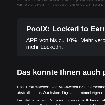
Haftungsausschluss: Der Inhalt dieses Artikels gibt ausschließlich die
Form. Dieser Artikel ist nicht dazu gedacht, als Referenz für Investit
PoolX: Locked to Ear
APR von bis zu 10%. Mehr verd
mehr Lockedn.
Das könnte Ihnen auch g
Das "Profitmärchen" von AI-Anwendungsunternehmen 
absichtlich das Wachstum, Figma übernimmt eigene 
Die Erfahrungen von Canva und Figma verdeutlichen ein a