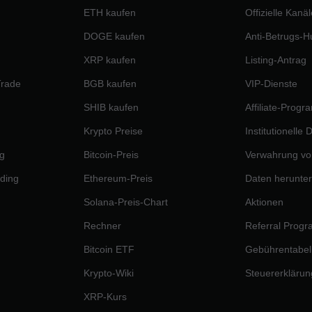
ETH kaufen
Offizielle Kanäl
DOGE kaufen
Anti-Betrugs-H
XRP kaufen
Listing-Antrag
Trade
BGB kaufen
VIP-Dienste
SHIB kaufen
Affiliate-Prog
Krypto Preise
Institutionelle
g
Bitcoin-Preis
Verwahrung vo
ding
Ethereum-Preis
Daten herunte
Solana-Preis-Chart
Aktionen
Rechner
Referral Prog
Bitcoin ETF
Gebührentabel
Krypto-Wiki
Steuererklärun
XRP-Kurs