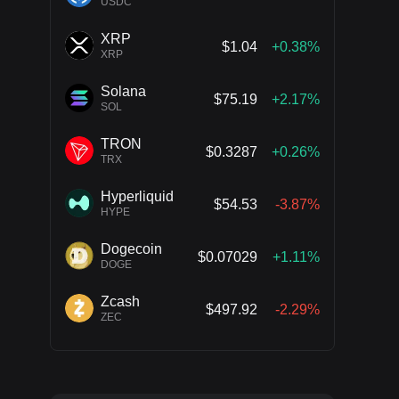
USDC
XRP
$1.04
+0.38%
XRP
Solana
$75.19
+2.17%
SOL
TRON
$0.3287
+0.26%
TRX
Hyperliquid
$54.53
-3.87%
HYPE
Dogecoin
$0.07029
+1.11%
DOGE
Zcash
$497.92
-2.29%
ZEC