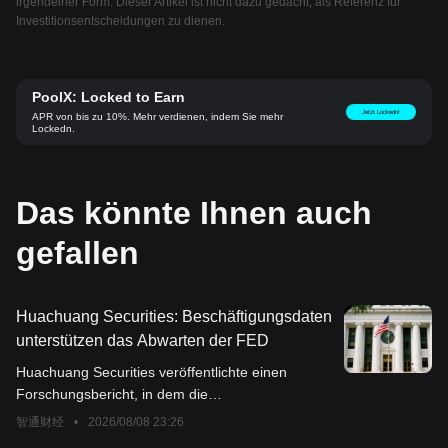
irgendeiner Form. Dieser Artikel ist nicht dazu gedacht, als Referenz für
Investitionsentscheidungen zu dienen.
PoolX: Locked to Earn
Jetzt Lockedn!
APR von bis zu 10%. Mehr verdienen, indem Sie mehr
Lockedn.
Das könnte Ihnen auch
gefallen
Huachuang Securities: Beschäftigungsdaten
unterstützen das Abwarten der FED
Huachuang Securities veröffentlichte einen
Forschungsbericht, in dem die
Beschäftigungsdaten die Fortsetzung der
智通财经
•
2026/08/08 23:26
abwartenden Haltung der Federal Reserve