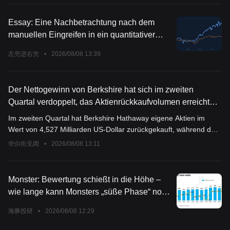
unterstützen.
Essay: Eine Nachbetrachtung nach dem
manuellen Eingreifen in ein quantitativer
Modell – Würde ich es noch einmal so
左兜进右兜
•
2026/08/08 13:39
machen?
Der Nettogewinn von Berkshire hat sich im zweiten
Quartal verdoppelt, das Aktienrückkaufvolumen erreichte
den höchsten Stand seit fünf Jahren, und Google gehört
Im zweiten Quartal hat Berkshire Hathaway eigene Aktien im
nun zu den fünf größten Positionen.
Wert von 4,527 Milliarden US-Dollar zurückgekauft, während das
Rückkaufvolumen im ersten Quartal nur etwa 235 Millionen US-
华尔街见闻
•
2026/08/08 13:11
Dollar betrug. Im ersten Halbjahr wurden insgesamt etwa 4,76
Milliarden US-Dollar zurückgekauft, wobei der Großteil auf das
zweite Quartal entfiel. Darüber hinaus hat das Unternehmen im
Monster: Bewertung schießt in die Höhe –
zweiten Quartal Aktien im Nettowert von etwa 19,8 Milliarden US-
wie lange kann Monsters „süße Phase“ noch
Dollar gekauft, darunter auch den Kauf von Alphabet-
andauern?
Stammaktien im Wert von etwa 10 Milliarden US-Dollar. Damit
海豚投研
•
2026/08/08 12:29
gehört Google nun offiziell zu den fünf größten Positionen des