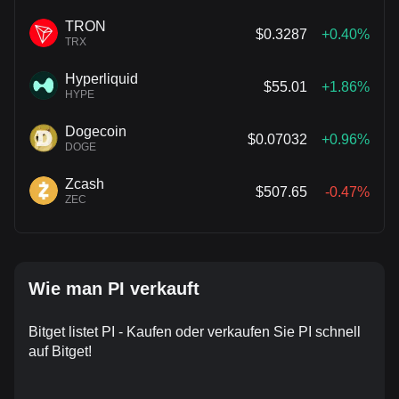
TRON
$0.3287
+0.40%
TRX
Hyperliquid
$55.01
+1.86%
HYPE
Dogecoin
$0.07032
+0.96%
DOGE
Zcash
$507.65
-0.47%
ZEC
Wie man PI verkauft
Bitget listet PI - Kaufen oder verkaufen Sie PI schnell
auf Bitget!