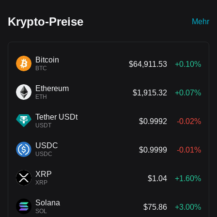
Unternehmens.
Krypto-Preise
Mehr
Bitcoin
$64,911.53
+0.10%
BTC
Ethereum
$1,915.32
+0.07%
ETH
Tether USDt
$0.9992
-0.02%
USDT
USDC
$0.9999
-0.01%
USDC
XRP
$1.04
+1.60%
XRP
Solana
$75.86
+3.00%
SOL