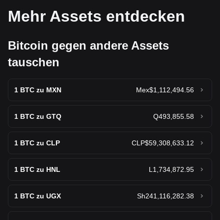
Mehr Assets entdecken
Bitcoin gegen andere Assets
tauschen
1
BTC zu MXN
Mex$1,112,494.56
1
BTC zu GTQ
Q493,855.58
1
BTC zu CLP
CLP$59,308,633.12
1
BTC zu HNL
L1,734,872.95
1
BTC zu UGX
Sh241,116,282.38