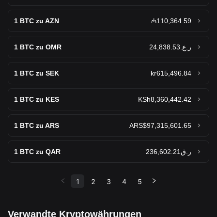
1
BTC zu AZN
₼110,364.59
1
BTC zu OMR
ر.ع.24,838.53
1
BTC zu SEK
kr615,496.84
1
BTC zu KES
KSh8,360,442.42
1
BTC zu ARS
ARS$97,315,601.65
1
BTC zu QAR
ر.ق236,602.21
1
2
3
4
5
Verwandte Kryptowährungen