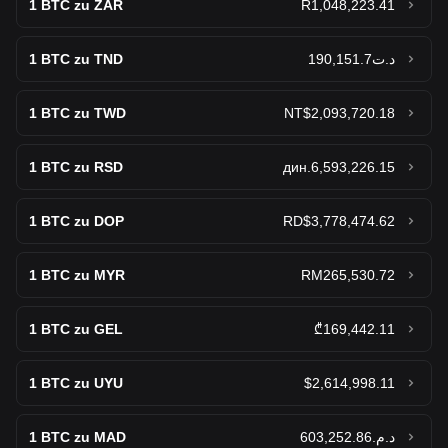
1
BTC zu ZAR
R1,048,223.41
1
BTC zu TND
د.ت190,151.7
1
BTC zu TWD
NT$2,093,720.18
1
BTC zu RSD
дин.6,593,226.15
1
BTC zu DOP
RD$3,778,474.62
1
BTC zu MYR
RM265,530.72
1
BTC zu GEL
₾169,442.11
1
BTC zu UYU
$2,614,998.11
1
BTC zu MAD
د.م.603,252.86