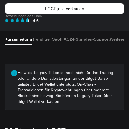
LGCT jetzt verkaufen
Bewertungen des Coin
4.6
Kurzanleitung
Trendiger Spot
FAQ
24-Stunden-Support
Weitere A
Hinweis: Legacy Token ist noch nicht für das Trading
oder andere Dienstleistungen an der Bitget-Börse
gelistet. Bitget Wallet unterstützt On-Chain-
Transaktionen für Kryptowährungen über mehrere
Blockchains hinweg. Sie können Legacy Token über
Bitget Wallet verkaufen.