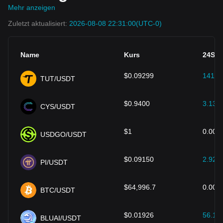
Mehr anzeigen
Zuletzt aktualisiert:
2026-08-08 22:31:00
(UTC-0)
Name
Kurs
24S (
$
0.09299
141.7
TUT/USDT
$
0.9400
3.13
%
CYS/USDT
$
1
0.00
%
USDGO/USDT
$
0.09150
2.92
%
PI/USDT
$
64,996.7
0.00
%
BTC/USDT
$
0.01926
56.12
BLUAI/USDT