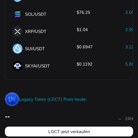
$
76.25
3.00
%
SOL/USDT
$
1.04
2.00
%
XRP/USDT
$
0.6947
3.22
%
SUI/USDT
$
0.1192
5.88
%
SKYAI/USDT
Legacy Token (LGCT) Preis heute:
--
--
24H
LGCT jetzt verkaufen