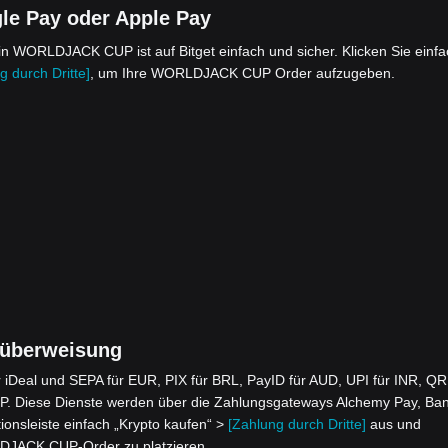
e Pay oder Apple Pay
 WORLDJACK CUP ist auf Bitget einfach und sicher. Klicken Sie einfa
g durch Dritte]
, um Ihre WORLDJACK CUP Order aufzugeben.
überweisung
iDeal und SEPA für EUR, PIX für BRL, PayID für AUD, UPI für INR, QR
. Diese Dienste werden über die Zahlungsgateways Alchemy Pay, Ba
ionsleiste einfach „Krypto kaufen“ >
[Zahlung durch Dritte]
aus und
LDJACK CUP-Order zu platzieren.