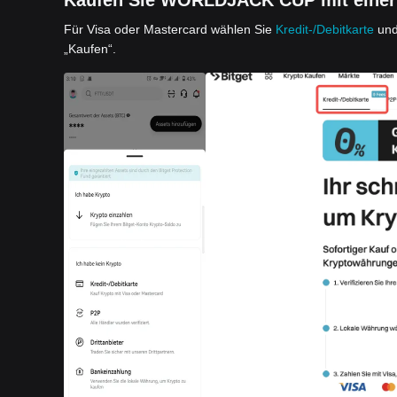
Kaufen Sie WORLDJACK CUP mit einer D
Für Visa oder Mastercard wählen Sie
Kredit-/Debitkarte
und
„Kaufen“.