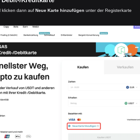
ebit-/Kreditkarte
 klicken dann auf
Neue Karte hinzufügen
unter der Registerkarte