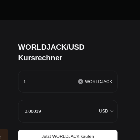
WORLDJACK/USD
Kursrechner
WORLDJACK
USD
Jetzt WORLDJACK kaufen
n