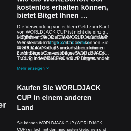
kostenlos erhalten können,
bietet Bitget Ihnen …
Die Verwendung von echtem Geld zum Kauf
von WORLDJACK CUP ist nicht die einzige
Möglichkeit, WORLDJACK CUP zu erhalten.
Erfahren Sie, wie Sie WORLDJACK CUP
Wenn Sie die nötige Zeit haben, können Sie
kostenlos mit
Learn2Earn-Aktion
WORLDJACK CUP umsonst bekommen.
Alle Krypto-Airdrops und -Prämien können
verdienen
durch Bitget Convert, Bitget Swap oder Spot-
Verdienen Sie kostenlose WORLDJACK
Trading in WORLDJACK CUP umgewandelt
CUP, indem Sie Freunde zu Bitgets
werden.
Assist2Earn-Aktion
einladen.
Mehr anzeigen
Erhalten Sie kostenlose WORLDJACK
CUP Airdrops, indem Sie bei
Laufende
Herausforderungen und Aktionen
mitmachen
Kaufen Sie WORLDJACK
CUP in einem anderen
er
Land
Sie können WORLDJACK CUP (WORLDJACK
CUP) einfach mit den niedrigsten Gebühren und