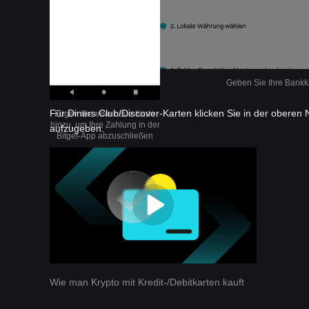
Geben Sie Ihre Bankka
Für Diners Club/Discover-Karten klicken Sie in der oberen 
Fügen Sie eine neue Karte
hinzu, um Ihre Zahlung in der
aufzugeben.
Bitget-App abzuschließen
Wie man Krypto mit Kredit-/Debitkarten kauft