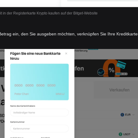
it in der Registerkarte Krypto kaufen auf der Bitget-Website
etrag ein, den Sie ausgeben möchten, verknüpfen Sie Ihre Kreditkarte