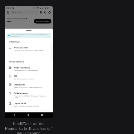
Kredit/Debit auf der
Registerkarte „Krypto kaufen“
der Bitget-App