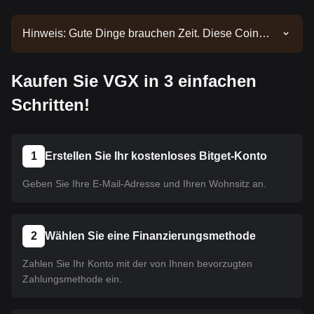
Hinweis: Gute Dinge brauchen Zeit. Diese Coin
wurde noch nicht gelistet. Bleiben Sie über unsere
Ankündigungen auf dem Laufenden, um über neue
Kaufen Sie VGX in 3 einfachen
Listings informiert zu werden. Sobald es auf Bitget
verfügbar ist, können Sie unserer Anleitung folgen,
Schritten!
um es zu kaufen. Dasselbe Tutorial gilt für alle auf
Bitget gelisteten Kryptowährungen.
1
Erstellen Sie Ihr kostenloses Bitget-Konto
Geben Sie Ihre E-Mail-Adresse und Ihren Wohnsitz an.
2
Wählen Sie eine Finanzierungsmethode
Zahlen Sie Ihr Konto mit der von Ihnen bevorzugten
Zahlungsmethode ein.