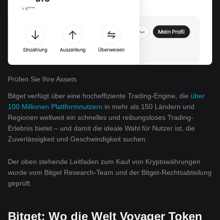
Prüfen Sie Ihre Assets
Bitget verfügt über eine hocheffiziente Trading-Engine, die
über
100 Millionen Plattformnutzern
in mehr als 150 Ländern und
Regionen weltweit ein schnelles und reibungsloses Trading-
Erlebnis bietet – und damit die ideale Wahl für Nutzer ist, die
Zuverlässigkeit und Geschwindigkeit suchen.
Der oben stehende Leitfaden zum Kauf von Kryptowährungen
wurde vom Bitget Research-Team und der Bitget-Rechtsabteilung
geprüft.
Bitget: Wo die Welt Voyager Token