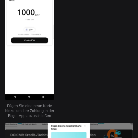
Fügen Sie eine neue Karte
hinzu, um Ihre Zahlung in der
Bitget-App abzuschließen