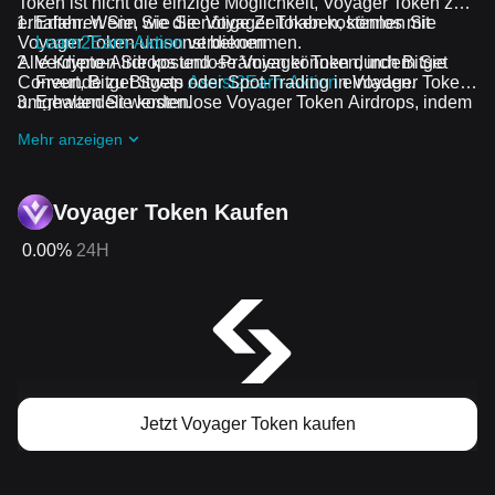
Token ist nicht die einzige Möglichkeit, Voyager Token zu
erhalten. Wenn Sie die nötige Zeit haben, können Sie
Erfahren Sie, wie Sie Voyager Token kostenlos mit
Voyager Token umsonst bekommen.
Learn2Earn-Aktion
verdienen
Alle Krypto-Airdrops und -Prämien können durch Bitget
Verdienen Sie kostenlose Voyager Token, indem Sie
Convert, Bitget Swap oder Spot-Trading in Voyager Token
Freunde zu Bitgets
Assist2Earn-Aktion
einladen.
umgewandelt werden.
Erhalten Sie kostenlose Voyager Token Airdrops, indem
Sie bei
Laufende Herausforderungen und Aktionen
Mehr anzeigen
mitmachen
Voyager Token Kaufen
0.00%
24H
Jetzt Voyager Token kaufen