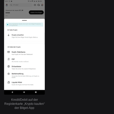
Kredit/Debit auf der
Registerkarte „Krypto kaufen“
der Bitget-App