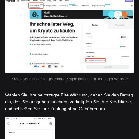
Kredit/Debit in der Registerkarte Krypto kaufen auf der Bitget-Website
Wählen Sie Ihre bevorzugte Fiat-Währung, geben Sie den Betrag
ein, den Sie ausgeben möchten, verknüpfen Sie Ihre Kreditkarte,
und schließen Sie Ihre Zahlung ohne Gebühren ab.