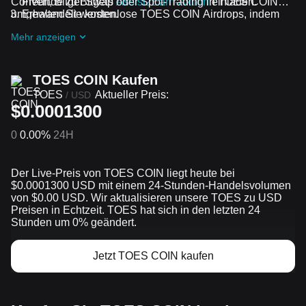
Convert, Bitget Swap oder Spot-Trading in TOES COIN
Freunde zu Bitgets
Assist2Earn-Aktion
einladen.
umgewandelt werden.
Erhalten Sie kostenlose TOES COIN Airdrops, indem
Sie bei
Laufende Herausforderungen und Aktionen
Mehr anzeigen
mitmachen
TOES COIN Kaufen
TOES
Aktueller Preis:
/
USD
$0.0001300
0
0.00%
24H
Der Live-Preis von TOES COIN liegt heute bei
$0.0001300 USD mit einem 24-Stunden-Handelsvolumen
von $0.00 USD. Wir aktualisieren unsere TOES zu USD
Preisen in Echtzeit. TOES hat sich in den letzten 24
Stunden um 0% geändert.
Jetzt TOES COIN kaufen