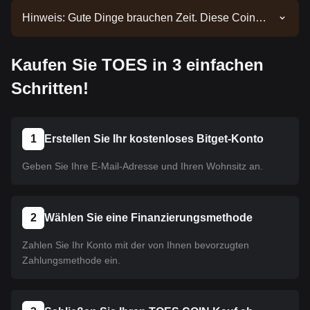
Hinweis: Gute Dinge brauchen Zeit. Diese Coin
wurde noch nicht gelistet. Bleiben Sie über unsere
Ankündigungen auf dem Laufenden, um über neue
Kaufen Sie TOES in 3 einfachen
Listings informiert zu werden. Sobald es auf Bitget
verfügbar ist, können Sie unserer Anleitung folgen,
Schritten!
um es zu kaufen. Dasselbe Tutorial gilt für alle auf
Bitget gelisteten Kryptowährungen.
1
Erstellen Sie Ihr kostenloses Bitget-Konto
Geben Sie Ihre E-Mail-Adresse und Ihren Wohnsitz an.
2
Wählen Sie eine Finanzierungsmethode
Zahlen Sie Ihr Konto mit der von Ihnen bevorzugten
Zahlungsmethode ein.