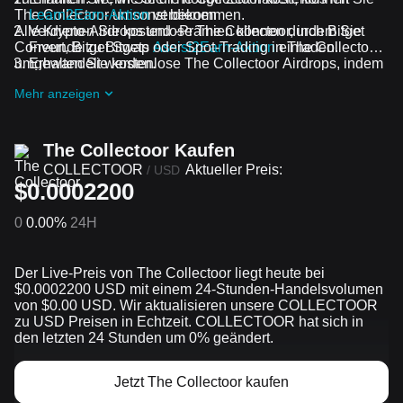
The Collectoor umsonst bekommen.
Learn2Earn-Aktion
verdienen
Alle Krypto-Airdrops und -Prämien können durch Bitget
Verdienen Sie kostenlose The Collectoor, indem Sie
Convert, Bitget Swap oder Spot-Trading in The Collectoor
Freunde zu Bitgets
Assist2Earn-Aktion
einladen.
umgewandelt werden.
Erhalten Sie kostenlose The Collectoor Airdrops, indem
Sie bei
Laufende Herausforderungen und Aktionen
Mehr anzeigen
mitmachen
The Collectoor Kaufen
COLLECTOOR
Aktueller Preis:
/
USD
$0.0002200
0
0.00%
24H
Der Live-Preis von The Collectoor liegt heute bei
$0.0002200 USD mit einem 24-Stunden-Handelsvolumen
von $0.00 USD. Wir aktualisieren unsere COLLECTOOR
zu USD Preisen in Echtzeit. COLLECTOOR hat sich in
den letzten 24 Stunden um 0% geändert.
Jetzt The Collectoor kaufen