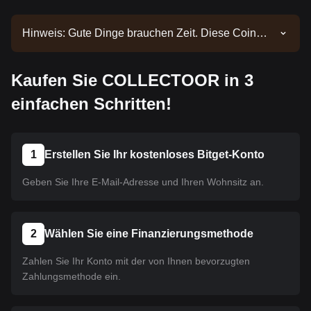
Hinweis: Gute Dinge brauchen Zeit. Diese Coin
wurde noch nicht gelistet. Bleiben Sie über unsere
Ankündigungen auf dem Laufenden, um über neue
Kaufen Sie COLLECTOOR in 3
Listings informiert zu werden. Sobald es auf Bitget
verfügbar ist, können Sie unserer Anleitung folgen,
einfachen Schritten!
um es zu kaufen. Dasselbe Tutorial gilt für alle auf
Bitget gelisteten Kryptowährungen.
1
Erstellen Sie Ihr kostenloses Bitget-Konto
Geben Sie Ihre E-Mail-Adresse und Ihren Wohnsitz an.
2
Wählen Sie eine Finanzierungsmethode
Zahlen Sie Ihr Konto mit der von Ihnen bevorzugten
Zahlungsmethode ein.