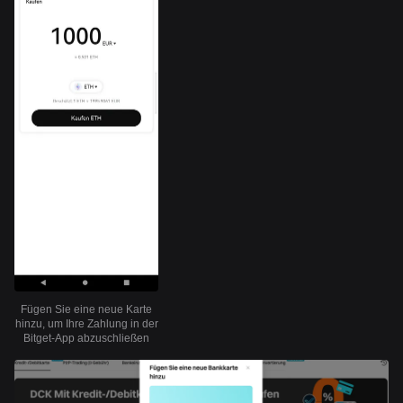
Fügen Sie eine neue Karte
hinzu, um Ihre Zahlung in der
Bitget-App abzuschließen