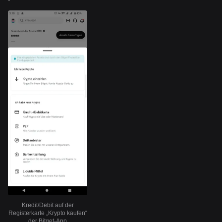
Kredit/Debit auf der
Registerkarte „Krypto kaufen“
der Bitget-App