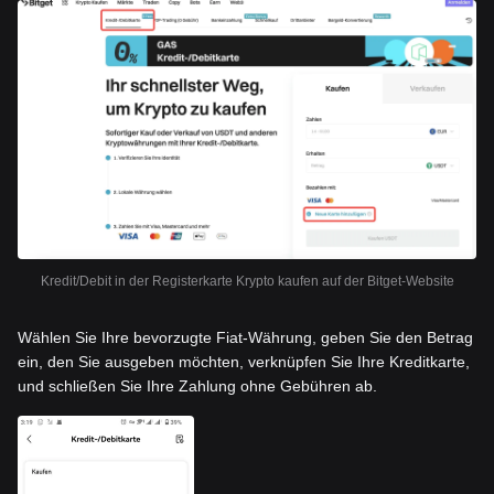
Kredit/Debit in der Registerkarte Krypto kaufen auf der Bitget-Website
Wählen Sie Ihre bevorzugte Fiat-Währung, geben Sie den Betrag
ein, den Sie ausgeben möchten, verknüpfen Sie Ihre Kreditkarte,
und schließen Sie Ihre Zahlung ohne Gebühren ab.