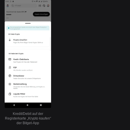
Kredit/Debit auf der
Registerkarte „Krypto kaufen“
der Bitget-App