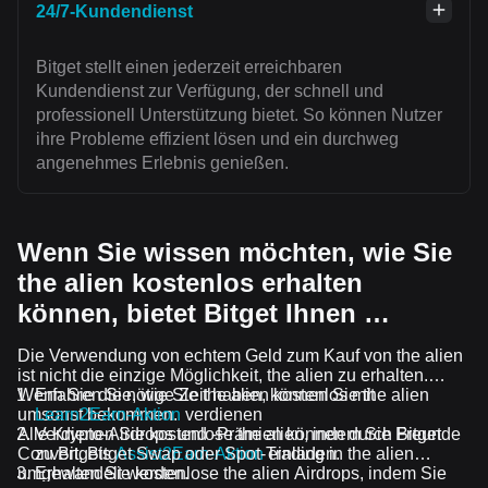
24/7-Kundendienst
Bitget stellt einen jederzeit erreichbaren
Kundendienst zur Verfügung, der schnell und
professionell Unterstützung bietet. So können Nutzer
ihre Probleme effizient lösen und ein durchweg
angenehmes Erlebnis genießen.
Wenn Sie wissen möchten, wie Sie
the alien kostenlos erhalten
können, bietet Bitget Ihnen …
Die Verwendung von echtem Geld zum Kauf von the alien
ist nicht die einzige Möglichkeit, the alien zu erhalten.
Wenn Sie die nötige Zeit haben, können Sie the alien
Erfahren Sie, wie Sie the alien kostenlos mit
umsonst bekommen.
Learn2Earn-Aktion
verdienen
Alle Krypto-Airdrops und -Prämien können durch Bitget
Verdienen Sie kostenlose the alien, indem Sie Freunde
Convert, Bitget Swap oder Spot-Trading in the alien
zu Bitgets
Assist2Earn-Aktion
einladen.
umgewandelt werden.
Erhalten Sie kostenlose the alien Airdrops, indem Sie