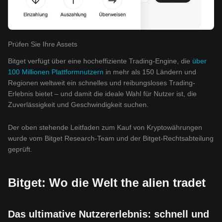
Prüfen Sie Ihre Assets
Bitget verfügt über eine hocheffiziente Trading-Engine, die
über
100 Millionen Plattformnutzern
in mehr als 150 Ländern und
Regionen weltweit ein schnelles und reibungsloses Trading-
Erlebnis bietet – und damit die ideale Wahl für Nutzer ist, die
Zuverlässigkeit und Geschwindigkeit suchen.
Der oben stehende Leitfaden zum Kauf von Kryptowährungen
wurde vom Bitget Research-Team und der Bitget-Rechtsabteilung
geprüft.
Bitget: Wo die Welt the alien tradet
Das ultimative Nutzererlebnis: schnell und