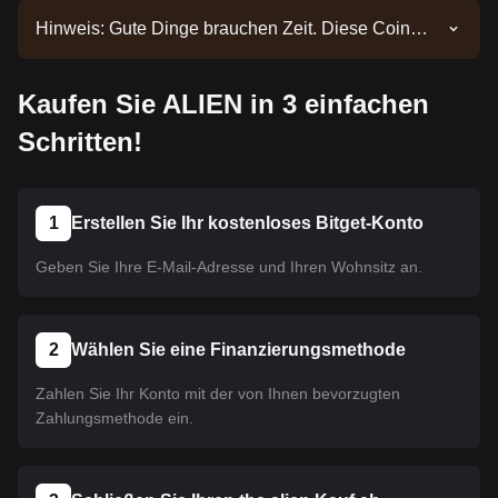
Hinweis: Gute Dinge brauchen Zeit. Diese Coin
wurde noch nicht gelistet. Bleiben Sie über unsere
Ankündigungen auf dem Laufenden, um über neue
Kaufen Sie ALIEN in 3 einfachen
Listings informiert zu werden. Sobald es auf Bitget
verfügbar ist, können Sie unserer Anleitung folgen,
Schritten!
um es zu kaufen. Dasselbe Tutorial gilt für alle auf
Bitget gelisteten Kryptowährungen.
1
Erstellen Sie Ihr kostenloses Bitget-Konto
Geben Sie Ihre E-Mail-Adresse und Ihren Wohnsitz an.
2
Wählen Sie eine Finanzierungsmethode
Zahlen Sie Ihr Konto mit der von Ihnen bevorzugten
Zahlungsmethode ein.