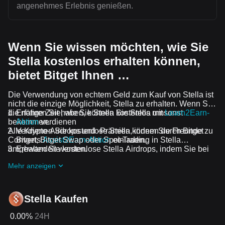
angenehmes Erlebnis genießen.
Wenn Sie wissen möchten, wie Sie
Stella kostenlos erhalten können,
bietet Bitget Ihnen …
Die Verwendung von echtem Geld zum Kauf von Stella ist
nicht die einzige Möglichkeit, Stella zu erhalten. Wenn Sie
die nötige Zeit haben, können Sie Stella umsonst
Erfahren Sie, wie Sie Stella kostenlos mit
Learn2Earn-
bekommen.
Aktion
verdienen
Alle Krypto-Airdrops und -Prämien können durch Bitget
Verdienen Sie kostenlose Stella, indem Sie Freunde zu
Convert, Bitget Swap oder Spot-Trading in Stella
Bitgets
Assist2Earn-Aktion
einladen.
umgewandelt werden.
Erhalten Sie kostenlose Stella Airdrops, indem Sie bei
Laufende Herausforderungen und Aktionen
mitmachen
Mehr anzeigen
Stella Kaufen
0.00%
24H