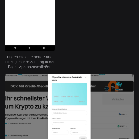
Fügen Sie eine neue Karte
hinzu, um Ihre Zahlung in der
Bitget-App abzuschließen