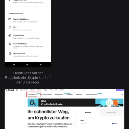
Kredit/Debit auf der
Registerkarte „Krypto kaufen“
der Bitget-App