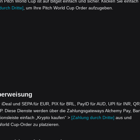
itch World Cup ist auf Bitget einfach und sicher. Klicken Sie einfach 
urch Dritte]
, um Ihre Pitch World Cup Order aufzugeben.
berweisung
iDeal und SEPA für EUR, PIX für BRL, PayID für AUD, UPI für INR, QR
. Diese Dienste werden über die Zahlungsgateways Alchemy Pay, Ba
ionsleiste einfach „Krypto kaufen“ >
[Zahlung durch Dritte]
aus und
World Cup-Order zu platzieren.