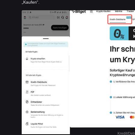
„Kaufen“.
Kredit/Deb