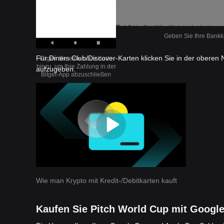
Geben Sie Ihre Bankka
Für Diners Club/Discover-Karten klicken Sie in der oberen 
Fügen Sie eine neue Karte
hinzu, um Ihre Zahlung in der
aufzugeben.
Bitget-App abzuschließen
Wie man Krypto mit Kredit-/Debitkarten kauft
Kaufen Sie Pitch World Cup mit Google