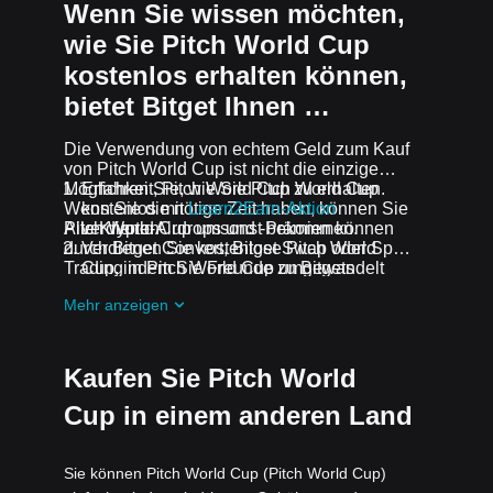
Wenn Sie wissen möchten,
wie Sie Pitch World Cup
kostenlos erhalten können,
bietet Bitget Ihnen …
Die Verwendung von echtem Geld zum Kauf
von Pitch World Cup ist nicht die einzige
Möglichkeit, Pitch World Cup zu erhalten.
Erfahren Sie, wie Sie Pitch World Cup
Wenn Sie die nötige Zeit haben, können Sie
kostenlos mit
Learn2Earn-Aktion
Pitch World Cup umsonst bekommen.
Alle Krypto-Airdrops und -Prämien können
verdienen
durch Bitget Convert, Bitget Swap oder Spot-
Verdienen Sie kostenlose Pitch World
Trading in Pitch World Cup umgewandelt
Cup, indem Sie Freunde zu Bitgets
werden.
Assist2Earn-Aktion
einladen.
Mehr anzeigen
Erhalten Sie kostenlose Pitch World Cup
Airdrops, indem Sie bei
Laufende
Herausforderungen und Aktionen
mitmachen
Kaufen Sie Pitch World
Cup in einem anderen Land
Sie können Pitch World Cup (Pitch World Cup)