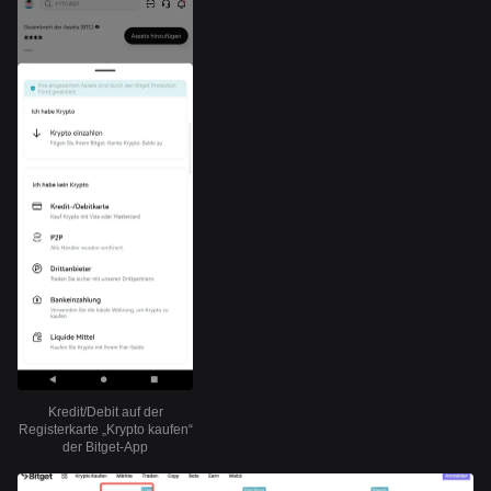
Kredit/Debit auf der
Registerkarte „Krypto kaufen“
der Bitget-App