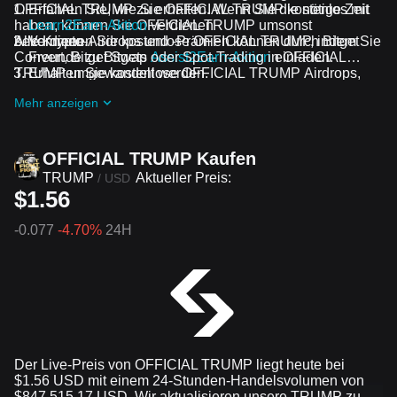
OFFICIAL TRUMP zu erhalten. Wenn Sie die nötige Zeit
Erfahren Sie, wie Sie OFFICIAL TRUMP kostenlos mit
haben, können Sie OFFICIAL TRUMP umsonst
Learn2Earn-Aktion
verdienen
bekommen.
Alle Krypto-Airdrops und -Prämien können durch Bitget
Verdienen Sie kostenlose OFFICIAL TRUMP, indem Sie
Convert, Bitget Swap oder Spot-Trading in OFFICIAL
Freunde zu Bitgets
Assist2Earn-Aktion
einladen.
TRUMP umgewandelt werden.
Erhalten Sie kostenlose OFFICIAL TRUMP Airdrops,
indem Sie bei
Laufende Herausforderungen und
Mehr anzeigen
Aktionen
mitmachen
OFFICIAL TRUMP Kaufen
TRUMP
Aktueller Preis:
/
USD
$1.56
-0.077
-4.70%
24H
Der Live-Preis von OFFICIAL TRUMP liegt heute bei
$1.56 USD mit einem 24-Stunden-Handelsvolumen von
$847,515.17 USD. Wir aktualisieren unsere TRUMP zu