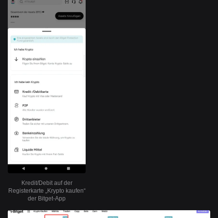
Kredit/Debit auf der
Registerkarte „Krypto kaufen“
der Bitget-App