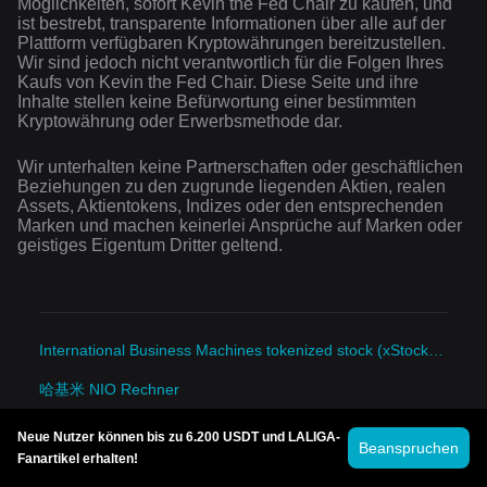
Möglichkeiten, sofort Kevin the Fed Chair zu kaufen, und
ist bestrebt, transparente Informationen über alle auf der
Plattform verfügbaren Kryptowährungen bereitzustellen.
Wir sind jedoch nicht verantwortlich für die Folgen Ihres
Kaufs von Kevin the Fed Chair. Diese Seite und ihre
Inhalte stellen keine Befürwortung einer bestimmten
Kryptowährung oder Erwerbsmethode dar.
Wir unterhalten keine Partnerschaften oder geschäftlichen
Beziehungen zu den zugrunde liegenden Aktien, realen
Assets, Aktientokens, Indizes oder den entsprechenden
Marken und machen keinerlei Ansprüche auf Marken oder
geistiges Eigentum Dritter geltend.
International Business Machines tokenized stock (xStock) NIO Rechner
哈基米 NIO Rechner
Paris Saint-Germain Fan Token NIO Rechner
Neue Nutzer können bis zu 6.200 USDT und LALIGA-
Beanspruchen
Fanartikel erhalten!
Pepecoin NIO Rechner