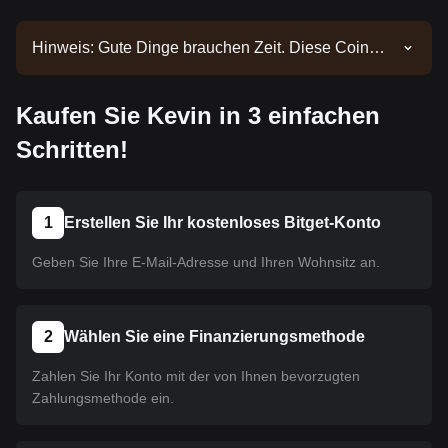
Hinweis: Gute Dinge brauchen Zeit. Diese Coin
wurde noch nicht gelistet. Bleiben Sie über unsere
Ankündigungen auf dem Laufenden, um über neue
Kaufen Sie Kevin in 3 einfachen
Listings informiert zu werden. Sobald es auf Bitget
verfügbar ist, können Sie unserer Anleitung folgen,
Schritten!
um es zu kaufen. Dasselbe Tutorial gilt für alle auf
Bitget gelisteten Kryptowährungen.
1
Erstellen Sie Ihr kostenloses Bitget-Konto
Geben Sie Ihre E-Mail-Adresse und Ihren Wohnsitz an.
2
Wählen Sie eine Finanzierungsmethode
Zahlen Sie Ihr Konto mit der von Ihnen bevorzugten
Zahlungsmethode ein.