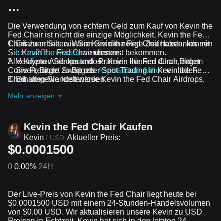
…
Die Verwendung von echtem Geld zum Kauf von Kevin the
Fed Chair ist nicht die einzige Möglichkeit, Kevin the Fed
Chair zu erhalten. Wenn Sie die nötige Zeit haben, können
Erfahren Sie, wie Sie Kevin the Fed Chair kostenlos mit
Sie Kevin the Fed Chair umsonst bekommen.
Learn2Earn-Aktion
verdienen
Alle Krypto-Airdrops und -Prämien können durch Bitget
Verdienen Sie kostenlose Kevin the Fed Chair, indem
Convert, Bitget Swap oder Spot-Trading in Kevin the Fed
Sie Freunde zu Bitgets
Assist2Earn-Aktion
einladen.
Chair umgewandelt werden.
Erhalten Sie kostenlose Kevin the Fed Chair Airdrops,
indem Sie bei
Laufende Herausforderungen und
Mehr anzeigen
Aktionen
mitmachen
Kevin the Fed Chair Kaufen
Kevin
Aktueller Preis:
/
USD
$0.0001500
0
0.00%
24H
Der Live-Preis von Kevin the Fed Chair liegt heute bei
$0.0001500 USD mit einem 24-Stunden-Handelsvolumen
von $0.00 USD. Wir aktualisieren unsere Kevin zu USD
Preisen in Echtzeit. Kevin hat sich in den letzten 24