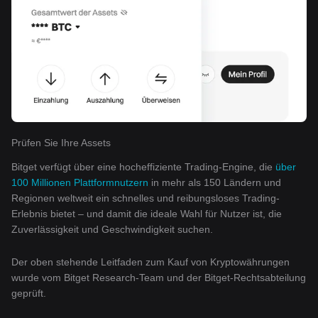
Prüfen Sie Ihre Assets
Bitget verfügt über eine hocheffiziente Trading-Engine, die
über
100 Millionen Plattformnutzern
in mehr als 150 Ländern und
Regionen weltweit ein schnelles und reibungsloses Trading-
Erlebnis bietet – und damit die ideale Wahl für Nutzer ist, die
Zuverlässigkeit und Geschwindigkeit suchen.
Der oben stehende Leitfaden zum Kauf von Kryptowährungen
wurde vom Bitget Research-Team und der Bitget-Rechtsabteilung
geprüft.