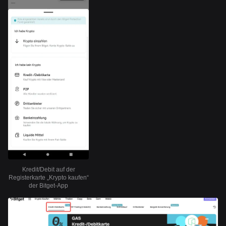
Kredit/Debit auf der
Registerkarte „Krypto kaufen“
der Bitget-App