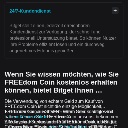
24/7-Kundendienst
Bitget stellt einen jederzeit erreichbaren
Kundendienst zur Verfügung, der schnell und
professionell Unterstützung bietet. So können Nutzer
ihre Probleme effizient lösen und ein durchweg
angenehmes Erlebnis genießen.
Wenn Sie wissen möchten, wie Sie
FREEdom Coin kostenlos erhalten
können, bietet Bitget Ihnen …
Die Verwendung von echtem Geld zum Kauf von
FREEdom Coin ist nicht die einzige Möglichkeit,
FREEdom Coin zu erhalten. Wenn Sie die nötige Zeit
Erfahren Sie, wie Sie FREEdom Coin kostenlos mit
haben, können Sie FREEdom Coin umsonst bekommen.
Learn2Earn-Aktion
verdienen
Alle Krypto-Airdrops und -Prämien können durch Bitget
Verdienen Sie kostenlose FREEdom Coin, indem Sie
Convert, Bitget Swap oder Spot-Trading in FREEdom Coin
Freunde zu Bitgets
Assist2Earn-Aktion
einladen.