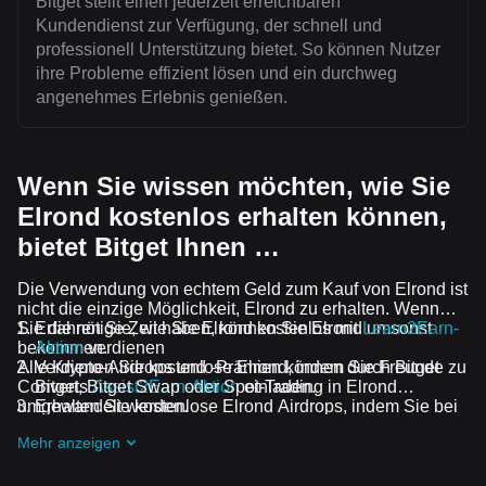
Bitget stellt einen jederzeit erreichbaren
Kundendienst zur Verfügung, der schnell und
professionell Unterstützung bietet. So können Nutzer
ihre Probleme effizient lösen und ein durchweg
angenehmes Erlebnis genießen.
Wenn Sie wissen möchten, wie Sie
Elrond kostenlos erhalten können,
bietet Bitget Ihnen …
Die Verwendung von echtem Geld zum Kauf von Elrond ist
nicht die einzige Möglichkeit, Elrond zu erhalten. Wenn
Sie die nötige Zeit haben, können Sie Elrond umsonst
Erfahren Sie, wie Sie Elrond kostenlos mit
Learn2Earn-
bekommen.
Aktion
verdienen
Alle Krypto-Airdrops und -Prämien können durch Bitget
Verdienen Sie kostenlose Elrond, indem Sie Freunde zu
Convert, Bitget Swap oder Spot-Trading in Elrond
Bitgets
Assist2Earn-Aktion
einladen.
umgewandelt werden.
Erhalten Sie kostenlose Elrond Airdrops, indem Sie bei
Laufende Herausforderungen und Aktionen
mitmachen
Mehr anzeigen