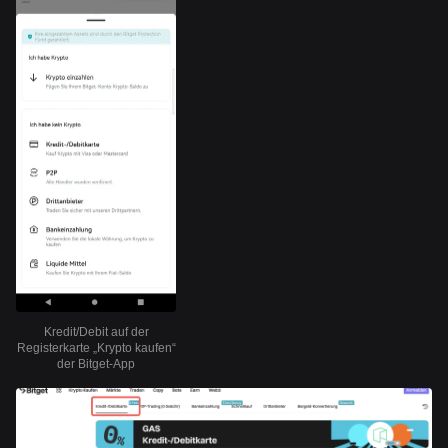
Kredit/Debit auf der
Registerkarte „Krypto kaufen“
der Bitget-App