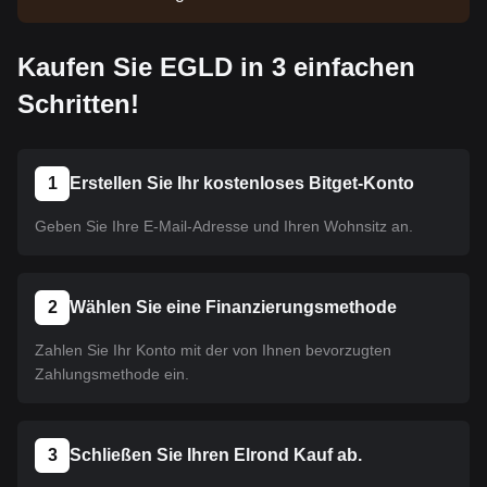
wurde noch nicht gelistet. Bleiben Sie über unsere
Ankündigungen auf dem Laufenden, um über neue
Kaufen Sie EGLD in 3 einfachen
Listings informiert zu werden. Sobald es auf Bitget
verfügbar ist, können Sie unserer Anleitung folgen,
Schritten!
um es zu kaufen. Dasselbe Tutorial gilt für alle auf
Bitget gelisteten Kryptowährungen.
1
Erstellen Sie Ihr kostenloses Bitget-Konto
Geben Sie Ihre E-Mail-Adresse und Ihren Wohnsitz an.
2
Wählen Sie eine Finanzierungsmethode
Zahlen Sie Ihr Konto mit der von Ihnen bevorzugten
Zahlungsmethode ein.
3
Schließen Sie Ihren Elrond Kauf ab.