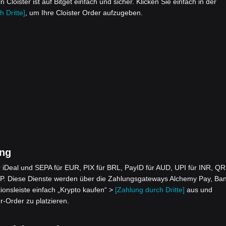
oister ist auf Bitget einfach und sicher. Klicken Sie einfach in der
 Dritte]
, um Ihre Cloister Order aufzugeben.
ung
iDeal und SEPA für EUR, PIX für BRL, PayID für AUD, UPI für INR, QR
. Diese Dienste werden über die Zahlungsgateways Alchemy Pay, Ba
ionsleiste einfach „Krypto kaufen“ >
[Zahlung durch Dritte]
aus und
r-Order zu platzieren.