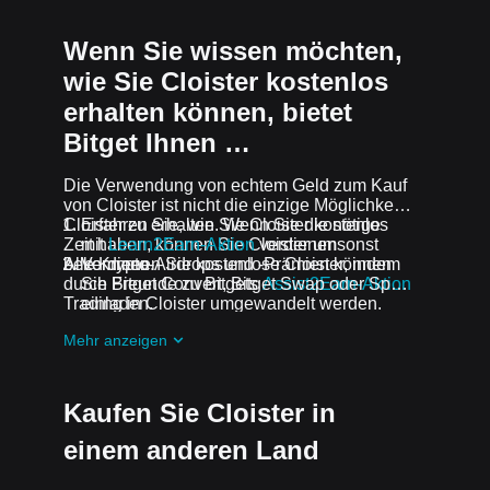
Wenn Sie wissen möchten,
wie Sie Cloister kostenlos
erhalten können, bietet
Bitget Ihnen …
Die Verwendung von echtem Geld zum Kauf
von Cloister ist nicht die einzige Möglichkeit,
Cloister zu erhalten. Wenn Sie die nötige
Erfahren Sie, wie Sie Cloister kostenlos
Zeit haben, können Sie Cloister umsonst
mit
Learn2Earn-Aktion
verdienen
bekommen.
Alle Krypto-Airdrops und -Prämien können
Verdienen Sie kostenlose Cloister, indem
durch Bitget Convert, Bitget Swap oder Spot-
Sie Freunde zu Bitgets
Assist2Earn-Aktion
Trading in Cloister umgewandelt werden.
einladen.
Erhalten Sie kostenlose Cloister Airdrops,
Mehr anzeigen
indem Sie bei
Laufende
Herausforderungen und Aktionen
mitmachen
Kaufen Sie Cloister in
einem anderen Land