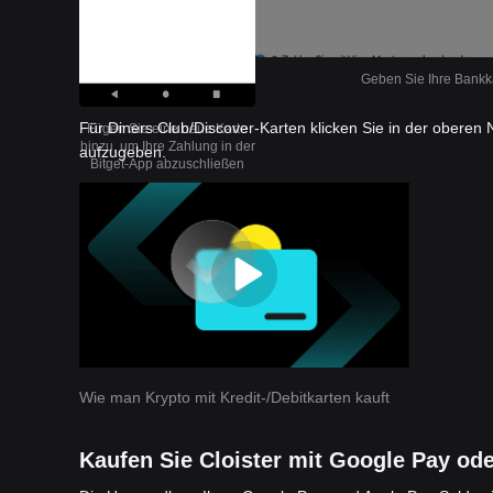
Geben Sie Ihre Bankka
Für Diners Club/Discover-Karten klicken Sie in der oberen 
Fügen Sie eine neue Karte
hinzu, um Ihre Zahlung in der
aufzugeben.
Bitget-App abzuschließen
Wie man Krypto mit Kredit-/Debitkarten kauft
Kaufen Sie Cloister mit Google Pay od