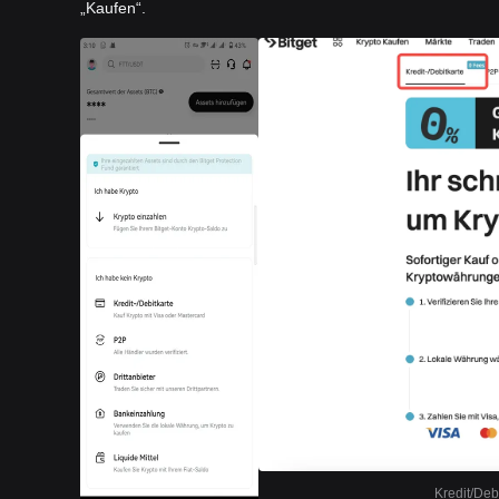
„Kaufen“.
Kredit/Deb