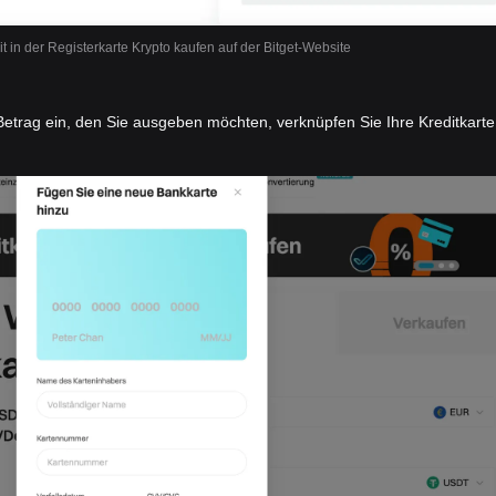
it in der Registerkarte Krypto kaufen auf der Bitget-Website
etrag ein, den Sie ausgeben möchten, verknüpfen Sie Ihre Kreditkarte