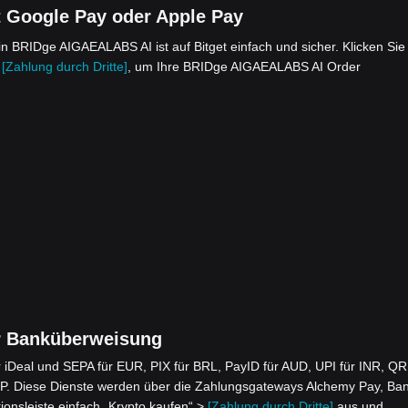
 Google Pay oder Apple Pay
 BRIDge AIGAEALABS AI ist auf Bitget einfach und sicher. Klicken Sie
>
[Zahlung durch Dritte]
, um Ihre BRIDge AIGAEALABS AI Order
r Banküberweisung
iDeal und SEPA für EUR, PIX für BRL, PayID für AUD, UPI für INR, QR
. Diese Dienste werden über die Zahlungsgateways Alchemy Pay, Ba
ionsleiste einfach „Krypto kaufen“ >
[Zahlung durch Dritte]
aus und