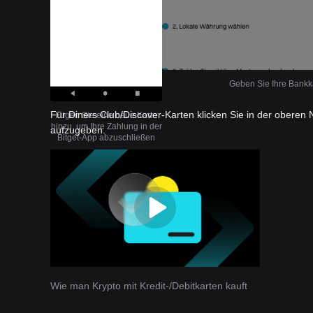
Geben Sie Ihre Bankka
Für Diners Club/Discover-Karten klicken Sie in der oberen 
Fügen Sie eine neue Karte
hinzu, um Ihre Zahlung in der
aufzugeben.
Bitget-App abzuschließen
Wie man Krypto mit Kredit-/Debitkarten kauft