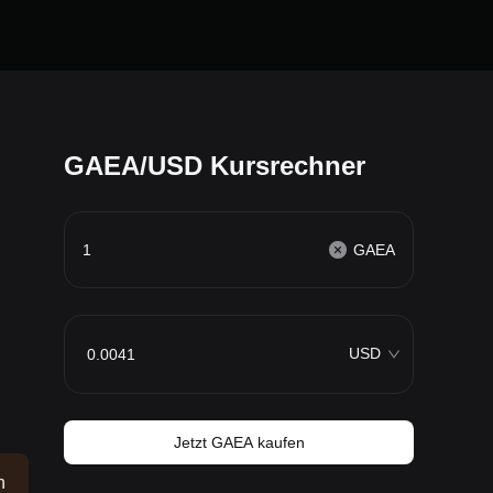
GAEA/USD Kursrechner
GAEA
USD
Jetzt GAEA kaufen
n