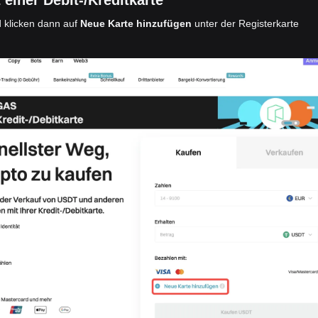
iner Debit-/Kreditkarte
 klicken dann auf
Neue Karte hinzufügen
unter der Registerkarte