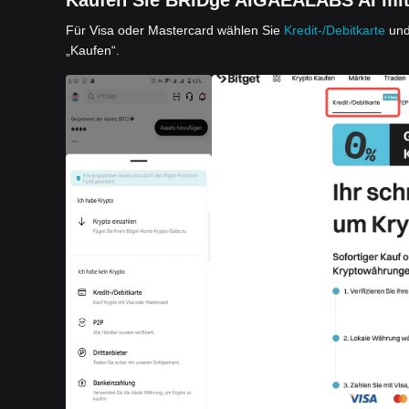
Kaufen Sie BRIDge AIGAEALABS AI mit e
Für Visa oder Mastercard wählen Sie
Kredit-/Debitkarte
und
„Kaufen“.