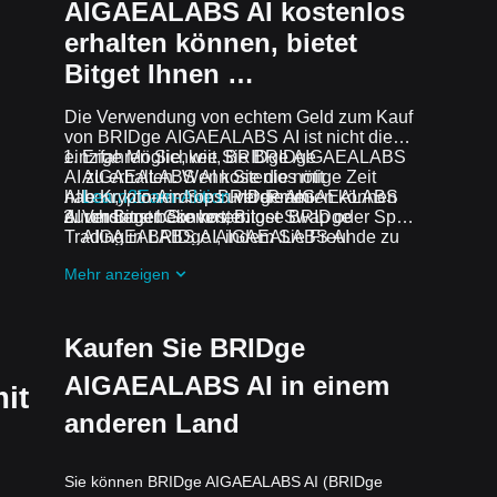
AIGAEALABS AI kostenlos
erhalten können, bietet
Bitget Ihnen …
Die Verwendung von echtem Geld zum Kauf
von BRIDge AIGAEALABS AI ist nicht die
einzige Möglichkeit, BRIDge AIGAEALABS
Erfahren Sie, wie Sie BRIDge
AI zu erhalten. Wenn Sie die nötige Zeit
AIGAEALABS AI kostenlos mit
haben, können Sie BRIDge AIGAEALABS
Alle Krypto-Airdrops und -Prämien können
Learn2Earn-Aktion
verdienen
AI umsonst bekommen.
durch Bitget Convert, Bitget Swap oder Spot-
Verdienen Sie kostenlose BRIDge
Trading in BRIDge AIGAEALABS AI
AIGAEALABS AI, indem Sie Freunde zu
umgewandelt werden.
Bitgets
Assist2Earn-Aktion
einladen.
Mehr anzeigen
Erhalten Sie kostenlose BRIDge
AIGAEALABS AI Airdrops, indem Sie bei
Laufende Herausforderungen und
Aktionen
mitmachen
Kaufen Sie BRIDge
AIGAEALABS AI in einem
it
anderen Land
Sie können BRIDge AIGAEALABS AI (BRIDge