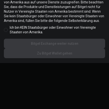
von Amerika aus auf unsere Dienste zuzugreifen. Bitte beachten
Sie, dass die Produkte und Dienstleistungen auf Bitget nicht für
Cookies werden verwendet, um Ihr Website-Erlebnis zu
Nutzer in Vereinigte Staaten von Amerika bestimmt sind. Wenn
optimieren und zu personalisieren. Sie können Ihre Cookie-
Sie kein Staatsbürger oder Einwohner von Vereinigte Staaten von
Einstellungen verwalten und die
Cookie-Richtlinien
einsehen.
Amerika sind, füllen Sie bitte die folgende Selbsterklärung aus.
Ich bin KEIN Staatsbürger oder Einwohner von Vereinigte
Alle Cookies akzeptieren
Staaten von Amerika.
Bitget Exchange weiter nutzen
Alle ablehnen
Zu Bitget Wallet gehen
Cookie-Einstellungen
Über Bitget