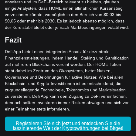
erweitern und im DeFi-Bereich relevant zu bleiben, glauben
einige Analysten, dass HOME einen allmählichen Kursanstieg
verzeichnen könnte, womöglich in den Bereich von $0,03 bis
$0,05 oder mehr bis 2030. Es ist jedoch ebenso möglich, dass
der Kurs stabil bleibt oder je nach Marktbedingungen volatil wird.
Fazit
Defi App bietet einen integrierten Ansatz für dezentrale
Finanzdienstleistungen, indem Handel, Staking und Gamification
auf mehreren Blockchains vereint werden. Der HOME-Token
steht dabei im Zentrum des Ökosystems, bietet Nutzen,
Governance und Belohnungen für aktive Nutzer. Wie bei allen
Blockchain- und Krypto-Investitionen ist es entscheidend, die
zugrundeliegende Technologie, Tokenomics und Marktsituation
zu verstehen. Defi App kann den Zugang zu DeFi vereinfachen,
dennoch sollten Investoren immer Risiken abwägen und sich vor
einer Teilnahme stets informieren.
Registrieren Sie sich jetzt und entdecken Sie die
faszinierende Welt der Kryptowährungen bei Bitget!