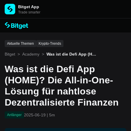
Bitget App
Trade smarter
Aktuelle Themen
Krypto-Trends
Bitget
>
Academy
>
Was ist die Defi App (HOM
E)? Die All-in-One-Lösung
für nahtlose Dezentralisier
Was ist die Defi App
te Finanzen
(HOME)? Die All-in-One-
Lösung für nahtlose
Dezentralisierte Finanzen
2025-06-19
|
5m
Anfänger