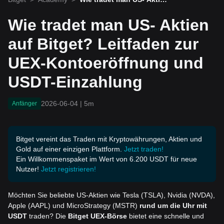
auf Bitget? Leitfaden zur
UEX-Kontoeröffnung und
Wie tradet man US- Aktien
USDT-Einzahlung
auf Bitget? Leitfaden zur
UEX-Kontoeröffnung und
USDT-Einzahlung
2026-06-04
|
5m
Anfänger
Bitget vereint das Traden mit Kryptowährungen, Aktien und
Gold auf einer einzigen Plattform.
Jetzt traden!
Ein Willkommenspaket im Wert von 6.200 USDT für neue
Nutzer!
Jetzt registrieren!
Möchten Sie beliebte US-Aktien wie Tesla (TSLA), Nvidia (NVDA),
Apple (AAPL) und MicroStrategy (MSTR)
rund um die Uhr mit
USDT
traden? Die
Bitget UEX-Börse
bietet eine schnelle und