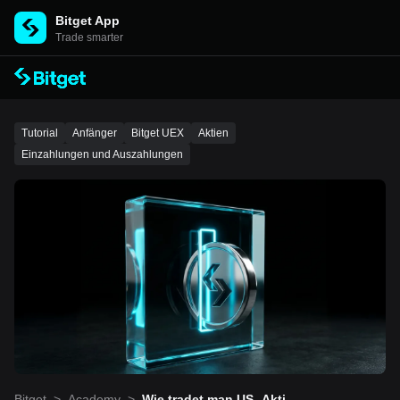
Bitget App
Trade smarter
Tutorial
Anfänger
Bitget UEX
Aktien
Einzahlungen und Auszahlungen
Bitget
>
Academy
>
Wie tradet man US- Aktien