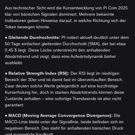
Aus technischer Sicht wird die Kursentwicklung von Pi Coin 2025
klar von bärischen Signalen dominiert. Mehrere bekannte
Indikatoren geben Hinweise darauf, in welche Richtung sich der
Token bewegen könnte:
●
Gleitende Durchschnitte:
PI notiert aktuell deutlich unter dem
50-Tage einfachen gleitenden Durchschnitt (SMA), der bei etwa
0,45 $ liegt. Diese Lücke unterstreicht den anhaltenden
Abwärtstrend und zeigt, dass eine Aufwärtsdynamik bisher
ausbleibt.
●
Relative Strength Index (RSI):
Der RSI liegt im niedrigen
Bereich der 30er und ist damit fast im überverkauften Bereich.
Zwar deuten solche Werte gelegentlich auf eine kurzfristige
Kurserholung hin, doch in starken Abwärtstrends können diese
Zustände anhalten – eine sofortige Trendwende ist also nicht
garantiert.
●
MACD (Moving Average Convergence Divergence):
Die
MACD-Linie bleibt unter der Signallinie, beide befinden sich im
negativen Bereich. Das steht für anhaltenden bärischen Druck
und mangelnde Kaufkraft.