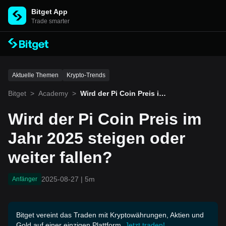
Bitget App
Trade smarter
Aktuelle Themen
Krypto-Trends
Bitget
>
Academy
>
Wird der Pi Coin Preis im J
ahr 2025 steigen oder weit
er fallen?
Wird der Pi Coin Preis im
Jahr 2025 steigen oder
weiter fallen?
2025-08-27
|
5m
Anfänger
Bitget vereint das Traden mit Kryptowährungen, Aktien und
Gold auf einer einzigen Plattform.
Jetzt traden!