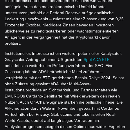
Risikobereitschaft hochüberzeugende Altcoins wie Cardano
beflügeln. Auch das makroökonomische Umfeld könnte
unterstützen, sobald die Federal Reserve auf geldpolitische
Lockerung umschwenkt – zuletzt mit einer Zinssenkung von 0,25
Prozent im Oktober. Niedrigere Zinsen bewegen Investoren
üblicherweise zu renditestärkeren oder wachstumsorientierten
Anlagen; in der Vergangenheit hat der Kryptomarkt davon
profitiert.
Institutionelles Interesse ist ein weiterer potenzieller Katalysator.
Grayscales Antrag auf einen US-gelisteten
Spot ADA ETF
befindet sich weiterhin im Prüfungsverfahren der SEC. Eine
Zulassung könnte ADA beträchtliche Mittel zuführen –
vergleichbar mit der ETF-getriebenen Bitcoin-Rallye 2024. Selbst
ohne Zulassung gewinnt ADA über Multi-Asset-
Institutionalprodukte an Sichtbarkeit, und Partnerschaften wie
EMURGOs Cardano-Debitkarte mit Wirex erweitern den realen
Nutzen. Auch On-Chain-Signale stärken die bullische These: Die
Akkumulation durch Wale im November, gepaart mit Cardanos
Fortschritten bei Privacy, Stablecoins und tokenisierten Real-
World-Assets, deutet auf langfristiges Vertrauen hin.
Analystenprognosen spiegeln diesen Optimismus wider: Experten