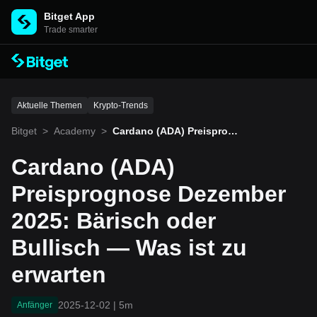
Bitget App
Trade smarter
Aktuelle Themen
Krypto-Trends
Bitget
>
Academy
>
Cardano (ADA) Preisprog
nose Dezember 2025: Bäri
sch oder Bullisch — Was i
Cardano (ADA)
st zu erwarten
Preisprognose Dezember
2025: Bärisch oder
Bullisch — Was ist zu
erwarten
2025-12-02
|
5m
Anfänger