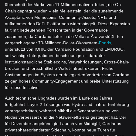
überschritt die Marke von 11 Millionen nativen Token, die On-
Chain geprägt wurden – ein Meilenstein, der die zunehmende
Akzeptanz von Memecoins, Community-Assets, NFTs und
aufkommenden DeFi-Plattformen widerspiegelt. Diese Expansion
fällt mit bedeutenden Fortschritten in der Governance
zusammen, da Cardano tiefer in die Voltaire-Ära vorstößt. Ein
vorgeschlagener 70-Millionen-Dollar-Ökosystem-
Fonds
,
unterstützt von IOHK, der Cardano Foundation und EMURGO,
soll wichtige Integrationen beschleunigen – darunter
institutionstaugliche Stablecoins, Verwahrlösungen, Cross-Chain-
Brücken und fortschrittliche Wallet-Infrastrukturen. Frühe
Abstimmungen im System der delegierten Vertreter von Cardano
zeigen hohes Community-Engagement und breite Unterstützung
für diese Initiative.
Auch technische Upgrades wurden im Laufe des Jahres
fortgeführt. Layer-2-Lösungen wie Hydra sind in ihrer Einführung
vorangeschritten, während Mithril die Synchronisierung von
Nodes verbessert und die Netzwerkeffizienz gesteigert hat. Der
für Dezember angekündigte Launch von Midnight, Cardanos
privatsphäreorientierter Sidechain, könnte neue Türen für