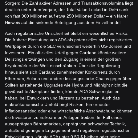
Sorgen: Die Zahl aktiver Adressen und Transaktionsvolumina liegt
deutlich unter dem Vorjahr, der Total Value Locked in DeFi sank
von fast 900 Millionen auf etwa 250 Millionen Dollar – ein klarer
Hinweis auf die sinkende Beteiligung aus dem Einzelhandel.
Auch regulatorische Unsicherheit bleibt ein wesentliches Risiko.
Die frühere Einstufung von ADA als potenzielles nicht registriertes
Wertpapier durch die SEC verunsichert weiterhin US-Börsen und
Investoren. Ein offizielles Urteil gegen Cardano könnte weitere
Delistings erzwingen und den Zugang in einem der größten
Kryptomärkte der Welt einschränken. Über die Regulierung
hinaus sieht sich Cardano zunehmender Konkurrenz durch
Ethereum, Solana und andere leistungsstarke Chains gegenüber.
Sollten anstehende Upgrades wie Hydra und Midnight nicht die
gewünschte Akzeptanz finden, könnte ADA Schwierigkeiten
haben, bei Entwicklern und Nutzern zu bestehen. Auch das
makroökonomische Umfeld birgt Risiken: Ein erneuter
Inflationsanstieg oder eine wirtschaftliche Abschwächung könnten
die Investoren zu risikoarmen Anlagen treiben. Im Fall eines
ausgeprägten Bärenmarktes, geprägt von schwacher Technik,
anhaltend geringem Engagement und negativen regulatorischen
Entwicklungen, könnte ADA unter 0,50 $ bleiben oder seine