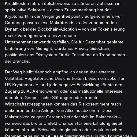
Kreditkosten führen üblicherweise zu stärkeren Zuflüssen in
spekulative Sektoren – diesen Zusammenhang hat der
Kryptomarkt in der Vergangenheit positiv aufgenommen. Für
Cardano passen diese Makrotrends zu der zunehmenden
Dynamik bei der Blockchain-Adoption – von der Tokenisierung
realer Vermögenswerte bis zu neuen
Unternehmensanwendungsfällen. Die für Dezember geplante
Einführung von Midnight, Cardanos Privacy-Sidechain,
positioniert das Ökosystem für die Teilnahme an Trendthemen
der Branche.
Der Weg bleibt dennoch empfindlich gegenüber externer
Volatilität. Regulatorische Unsicherheiten bleiben ein Joker für
US-Kryptomärkte, und jede negative Entwicklung könnte den
Zugang zu ADA erschweren oder das institutionelle Interesse
dämpfen. Geopolitische Störungen oder erneute
Wirtschaftsstressphasen könnten das Risikosentiment rasch
umkehren und die Anleger von Altcoins abziehen. Diese
Makrorisiken zeigen: Cardano befindet sich im Balanceakt –
während das breite Umfeld Chancen für eine Erholung bietet,
könnten abrupte Schwenks im globalen oder regulatorischen
Rahmen genauso gut ADAs Aufwärtspotenzial in den kommenden