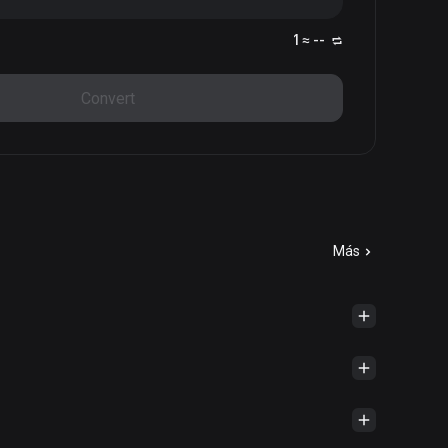
1 ≈ --
Convert
Más