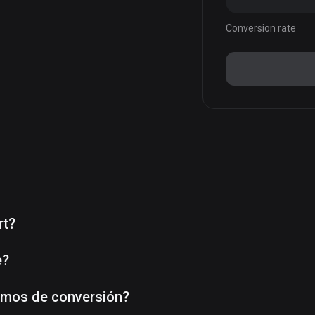
Conversion rate
rt?
e?
imos de conversión?