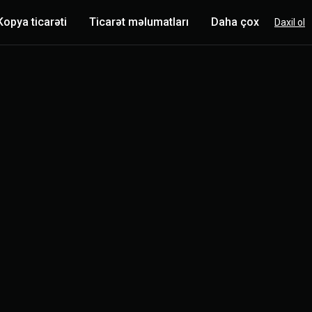
Kopya ticarəti
Ticarət məlumatları
Daha çox
Daxil ol