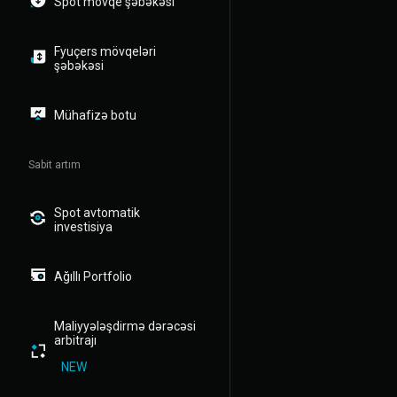
Spot mövqe şəbəkəsi
Fyuçers mövqeləri
şəbəkəsi
Mühafizə botu
Sabit artım
Spot avtomatik
investisiya
Ağıllı Portfolio
Maliyyələşdirmə dərəcəsi
arbitrajı
NEW