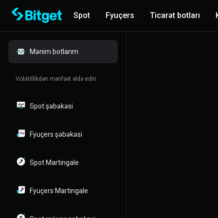
Spot
Fyuçers
Ticarət botları
Mənim botlarım
Volatillikdən mənfəət əldə edin
Spot şəbəkəsi
Fyuçers şəbəkəsi
Spot Martingale
Fyuçers Martingale