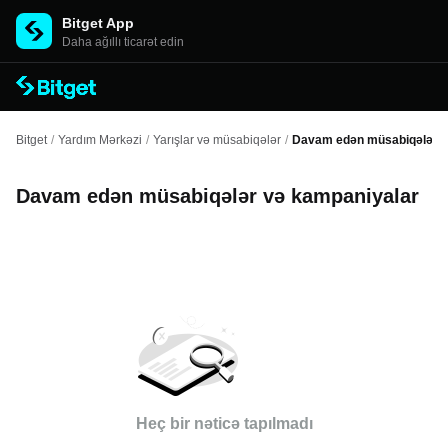
Bitget App
Daha ağıllı ticarət edin
Bitget
/
Yardım Mərkəzi
/
Yarışlar və müsabiqələr
/
Davam edən müsabiqələr v
Davam edən müsabiqələr və kampaniyalar
Heç bir nəticə tapılmadı