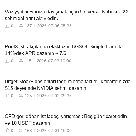
Vəziyyəti xeyrinizə dəyişmək üçün Universal Kubokda 2X
səhm xallarını aktiv edin.
0
137
2026-07-06 05:38
PoolX iştirakçılarına eksklüziv: BGSOL Simple Earn ilə
14%-dək APR qazanın -- 7/6
0
115
2026-07-03 10:00
Bitget Stock+ opsionları təqdim etmə təklifi: İlk ticarətinizdə
$15 dəyərində NVIDIA səhmi qazanın
0
125
2026-07-02 09:35
CFD geri dönən istifadəçi yarışması: Beş gün ticarət edin
və 10 USDT qazanın
0
163
2026-07-01 10:00