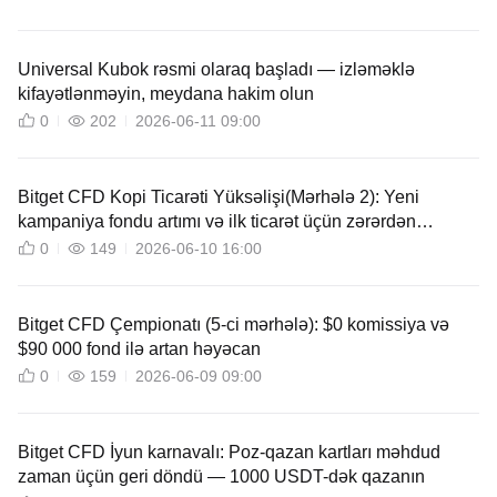
Universal Kubok rəsmi olaraq başladı — izləməklə
kifayətlənməyin, meydana hakim olun
0
202
2026-06-11 09:00
Bitget CFD Kopi Ticarəti Yüksəlişi(Mərhələ 2): Yeni
kampaniya fondu artımı və ilk ticarət üçün zərərdən
qorunma
0
149
2026-06-10 16:00
Bitget CFD Çempionatı (5-ci mərhələ): $0 komissiya və
$90 000 fond ilə artan həyəcan
0
159
2026-06-09 09:00
Bitget CFD İyun karnavalı: Poz-qazan kartları məhdud
zaman üçün geri döndü — 1000 USDT-dək qazanın