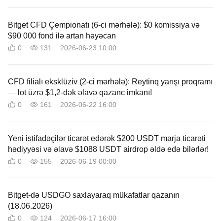
Bitget CFD Çempionatı (6-ci mərhələ): $0 komissiya və
$90 000 fond ilə artan həyəcan
0
131
2026-06-23 10:00
CFD filialı eksklüziv (2-ci mərhələ): Reytinq yarışı proqramı
— lot üzrə $1,2-dək əlavə qazanc imkanı!
0
161
2026-06-22 16:00
Yeni istifadəçilər ticarət edərək $200 USDT marja ticarəti
hədiyyəsi və əlavə $1088 USDT airdrop əldə edə bilərlər!
0
155
2026-06-19 00:00
Bitget-də USDGO saxlayaraq mükafatlar qazanın
(18.06.2026)
0
124
2026-06-17 16:00