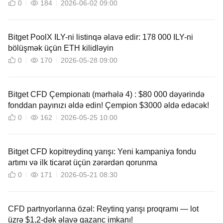
0
184
2026-06-02 09:00
Bitget PoolX ILY-ni listinqə əlavə edir: 178 000 ILY-ni
bölüşmək üçün ETH kilidləyin
0
170
2026-05-28 09:00
Bitget CFD Çempionatı (mərhələ 4) : $80 000 dəyərində
fonddan payınızı əldə edin! Çempion $3000 əldə edəcək!
0
162
2026-05-25 10:00
Bitget CFD kopitreydinq yarışı: Yeni kampaniya fondu
artımı və ilk ticarət üçün zərərdən qorunma
0
171
2026-05-21 08:30
CFD partnyorlarına özəl: Reytinq yarışı proqramı — lot
üzrə $1,2-dək əlavə qazanc imkanı!