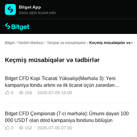
Bitget App
Daha ağıllı ticarət edin
Bitget
/
Yardım Mərkəzi
/
Yarışlar və müsabiqələr
/
Keçmiş müsabiqələr və tədb
Keçmiş müsabiqələr və tədbirlər
Bitget CFD Kopi Ticarəti Yüksəlişi(Mərhələ 3): Yeni
kampaniya fondu artımı və ilk ticarət üçün zərərdən
qorunma
0
156
2026-07-09 10:00
Bitget CFD Çempionatı (7-ci mərhələ): Ümumi dəyəri 100
000 USDT olan dörd kampaniya fondunu bölüşün
0
152
2026-07-06 07:00