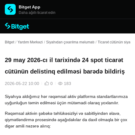
Bitget App
Daha ağıllı ticarət edin
Bitget
/
Yardım Mərkəzi
/
Siyahıdan çıxarılma məlumatı
/
Ticarət cütünün siyahı
29 may 2026-cı il tarixində 24 spot ticarət
cütünün delistinq edilməsi barədə bildiriş
2026-05-22 10:00
0
183
Siyahıya aldığımız hər rəqəmsal aktiv platforma standartlarımıza
uyğunluğun təmin edilməsi üçün mütəmadi olaraq yoxlanılır.
Rəqəmsal aktivin şəbəkə təhlükəsizliyi və sabitliyindən əlavə,
qiymətləndirmə prosesində aşağıdakılar da daxil olmaqla bir çox
digər amili nəzərə alırıq: