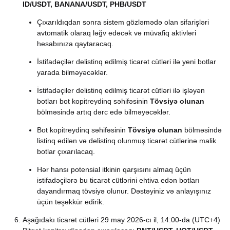
ID/USDT, BANANA/USDT, PHB/USDT
Çıxarıldıqdan sonra sistem gözləmədə olan sifarişləri
avtomatik olaraq ləğv edəcək və müvafiq aktivləri
hesabınıza qaytaracaq.
İstifadəçilər delistinq edilmiş ticarət cütləri ilə yeni botlar
yarada bilməyəcəklər.
İstifadəçiler delistinq edilmiş ticarət cütləri ilə işləyən
botları bot kopitreydinq səhifəsinin
Tövsiyə olunan
bölməsində artıq dərc edə bilməyəcəklər.
Bot kopitreydinq səhifəsinin
Tövsiyə olunan
bölməsində
listinq edilən və delistinq olunmuş ticarət cütlərinə malik
botlar çıxarılacaq.
Hər hansı potensial itkinin qarşısını almaq üçün
istifadəçilərə bu ticarət cütlərini ehtiva edən botları
dayandırmaq tövsiyə olunur. Dəstəyiniz və anlayışınız
üçün təşəkkür edirik.
Aşağıdakı ticarət cütləri 29 may 2026-cı il, 14:00-da (UTC+4)