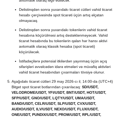
avtomatik olaraq ləğv ediləcək.
Delistinqdən sonra yuxarıdakı ticarət cütləri vahid ticarət
hesabı çərçivəsində spot ticarəti üçün artıq əlçatan
olmayacaq.
Delistinqdən sonra yuxarıdakı tokenlərin vahid ticarət
hesabına köçürülməsi artıq dəstəklənməyəcək. Vahid
ticarət hesabında bu tokenlərin qalan hər hansı aktivi
avtomatik olaraq klassik hesaba (spot ticarəti)
köçürüləcək.
İstifadəçilərə potensial itkilərdən yayınmaq üçün açıq
sifarişləri əvvəlcədən idarə etmələri və müvafiq aktivləri
vahid ticarət hesabından çıxarmaları tövsiyə olunur.
Aşağıdakı ticarət cütləri 29 may 2026-cı il, 14:00-da (UTC+4)
Bitget spot ticarət botlarından çıxarılacaq:
SD/USDT,
VELODROME/USDT, YFI/USDT, BNT/USDT, HOT/USDT,
SFP/USDT, GNO/USDT, LQTY/USDT, UMA/USDT,
BAND/USDT, CELR/USDT, SLP/USDT, CVX/USDT,
AUDIO/USDT, ILV/USDT, NEXO/USDT, FLUX/USDT,
ONE/USDT, PUNDIX/USDT, PROM/USDT, RPL/USDT,