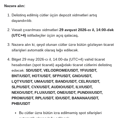
Nəzərə alın:
Delistinq edilmiş cütlər üçün depozit xidmətləri artıq
dayandırılıb.
Vəsait çıxarılması xidmətləri
29 avqust 2026-cı il, 14:00-dək
(UTC+4)
istifadəçilər üçün açıq qalacaq
.
Nəzərə alın ki, qeyd olunan cütlər üzrə bütün gözləyən ticarət
sifarişləri avtomatik olaraq ləğv ediləcək.
Bitget 29 may 2026-cı il, 14:00-da (UTC+4) vahid ticarət
hesabından (spot ticarəti) aşağıdakı ticarət cütlərini delistinq
edəcək:
SD/USDT, VELODROME/USDT, YFI/USDT,
BNT/USDT, HOT/USDT, SFP/USDT, GNO/USDT,
LQTY/USDT, UMA/USDT, BAND/USDT, CELR/USDT,
SLP/USDT, CVX/USDT, AUDIO/USDT, ILV/USDT,
NEXO/USDT, FLUX/USDT, ONE/USDT, PUNDIX/USDT,
PROM/USDT, RPL/USDT, ID/USDT, BANANA/USDT,
PHB/USDT
Bu cütlər üzrə bütün icra edilməmiş spot sifarişləri