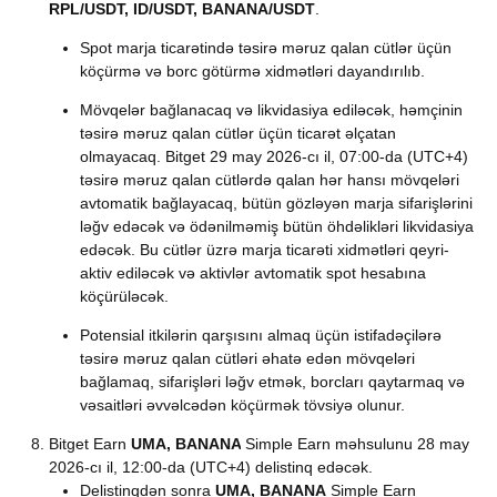
RPL/USDT, ID/USDT, BANANA/USDT
.
Spot marja ticarətində təsirə məruz qalan cütlər üçün
köçürmə və borc götürmə xidmətləri dayandırılıb.
Mövqelər bağlanacaq və likvidasiya ediləcək, həmçinin
təsirə məruz qalan cütlər üçün ticarət əlçatan
olmayacaq. Bitget 29 may 2026-cı il, 07:00-da (UTC+4)
təsirə məruz qalan cütlərdə qalan hər hansı mövqeləri
avtomatik bağlayacaq, bütün gözləyən marja sifarişlərini
ləğv edəcək və ödənilməmiş bütün öhdəlikləri likvidasiya
edəcək. Bu cütlər üzrə marja ticarəti xidmətləri qeyri-
aktiv ediləcək və aktivlər avtomatik spot hesabına
köçürüləcək.
Potensial itkilərin qarşısını almaq üçün istifadəçilərə
təsirə məruz qalan cütləri əhatə edən mövqeləri
bağlamaq, sifarişləri ləğv etmək, borcları qaytarmaq və
vəsaitləri əvvəlcədən köçürmək tövsiyə olunur.
Bitget Earn
UMA, BANANA
Simple Earn məhsulunu 28 may
2026-cı il, 12:00-da (UTC+4) delistinq edəcək.
Delistinqdən sonra
UMA, BANANA
Simple Earn