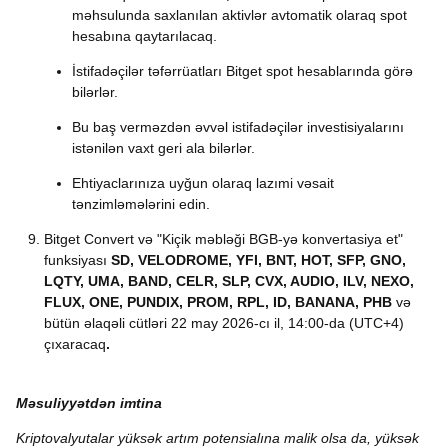
məhsulunda saxlanılan aktivlər avtomatik olaraq spot
hesabına qaytarılacaq.
İstifadəçilər təfərrüatları Bitget spot hesablarında görə
bilərlər.
Bu baş verməzdən əvvəl istifadəçilər investisiyalarını
istənilən vaxt geri ala bilərlər.
Ehtiyaclarınıza uyğun olaraq lazımi vəsait
tənzimləmələrini edin.
Bitget Convert və "Kiçik məbləği BGB-yə konvertasiya et"
funksiyası
SD, VELODROME, YFI, BNT, HOT, SFP, GNO,
LQTY, UMA, BAND, CELR, SLP, CVX, AUDIO, ILV, NEXO,
FLUX, ONE, PUNDIX, PROM, RPL, ID, BANANA, PHB
və
bütün əlaqəli cütləri 22 may 2026-cı il, 14:00-da (UTC+4)
çıxaracaq
.
Məsuliyyətdən imtina
Kriptovalyutalar yüksək artım potensialına malik olsa da, yüksək