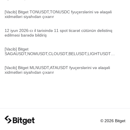
[Vacib] Bitget TONUSDT,TONUSDC fyuçerslərini və əlaqəli
xidmətləri siyahıdan çıxarır
12 iyun 2026-cı il tarixində 11 spot ticarət cütünün delistinq
edilməsi barədə bildiriş
[Vacib] Bitget
SAGAUSDT,NOMUSDT,CLOUSDT,BELUSDT,LIGHTUSDT
fyuçerslərini və əlaqəli xidmətləri siyahıdan çıxarır
[Vacib] Bitget MLNUSDT,ATAUSDT fyuçerslərini və əlaqəli
xidmətləri siyahıdan çıxarır
© 2026 Bitget