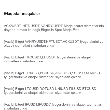
Əlaqədar məqalələr
ACX/USDT, HFT/USDT, VANRY/USDT Marja ticarət xidmətlərinin
dayandırılması ilə bağlı Bitget-in Spot Marja Elanı
[Vacib] Bitget VANRYUSDT,HFTUSDT,ACXUSDT fyuçerslərini və
əlaqəli xidmətləri siyahıdan çıxarır
[Vacib] Bitget TKOUSDT,EHUSDT fyuçerslərini və əlaqəli
xidmətləri siyahıdan çıxarır
[Vacib] Bitget TRXUSD,BCHUSD,AAVEUSD,SUIUSD,XLMUSD
fyuçerslərini və əlaqəli xidmətləri siyahıdan çıxarır
[Vacib] Bitget LTCUSD,DOTUSD,UNIUSD,FILUSD,ETCUSD
fyuçerslərini və əlaqəli xidmətləri siyahıdan çıxarır
[Vacib] Bitget IPUSDT,IPUSDC fyuçerslərini və əlaqəli xidmətləri
siyahıdan çıxarır