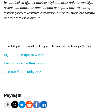
bazar riski və qiymət dəyişkənliyinə məruz qalır. İnvestisiya
riskinin tamamilə öz öhdələrində olduğunu nəzərə alaraq,
istifadəçilərə investisiya etməzdən əvvəl müstəqil araşdırma
aparmaq tövsiyə olunur.
Join Bitget, the world's largest Universal Exchange (UEX)
Sign up on Bitget now >>>
Follow us on Twitter(X) >>>
Join our Community >>>
Paylaşın