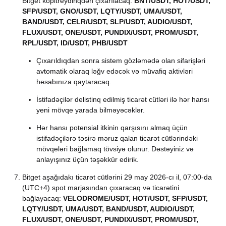
Bitget kopitreydinqdən çıxarılacaq:
BNT/USDT, HOT/USDT,
SFP/USDT, GNO/USDT, LQTY/USDT, UMA/USDT,
BAND/USDT, CELR/USDT, SLP/USDT, AUDIO/USDT,
FLUX/USDT, ONE/USDT, PUNDIX/USDT, PROM/USDT,
RPL/USDT, ID/USDT, PHB/USDT
Çıxarıldıqdan sonra sistem gözləmədə olan sifarişləri
avtomatik olaraq ləğv edəcək və müvafiq aktivləri
hesabınıza qaytaracaq.
İstifadəçilər delistinq edilmiş ticarət cütləri ilə hər hansı
yeni mövqe yarada bilməyəcəklər.
Hər hansı potensial itkinin qarşısını almaq üçün
istifadəçilərə təsirə məruz qalan ticarət cütlərindəki
mövqeləri bağlamaq tövsiyə olunur. Dəstəyiniz və
anlayışınız üçün təşəkkür edirik.
Bitget aşağıdakı ticarət cütlərini 29 may 2026-cı il, 07:00-da
(UTC+4) spot marjasından çıxaracaq və ticarətini
bağlayacaq:
VELODROME/USDT, HOT/USDT, SFP/USDT,
LQTY/USDT, UMA/USDT, BAND/USDT, AUDIO/USDT,
FLUX/USDT, ONE/USDT, PUNDIX/USDT, PROM/USDT,