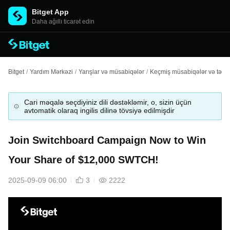
Bitget App
Daha ağıllı ticarət edin
Bitget
/
Yardım Mərkəzi
/
Yarışlar və müsabiqələr
/
Keçmiş müsabiqələr və tədbi
Cari məqalə seçdiyiniz dili dəstəkləmir, o, sizin üçün
avtomatik olaraq ingilis dilinə tövsiyə edilmişdir
Join Switchboard Campaign Now to Win
Your Share of $12,000 SWTCH!
2025-09-09 06:00
3
2222