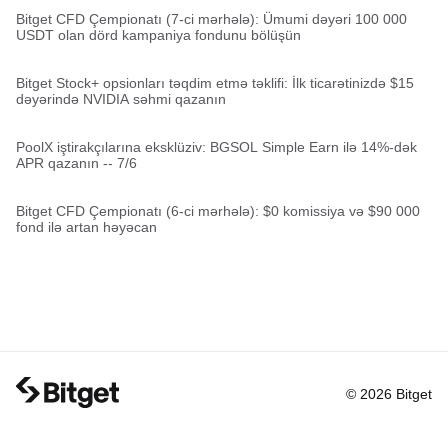
Bitget CFD Çempionatı (7-ci mərhələ): Ümumi dəyəri 100 000
USDT olan dörd kampaniya fondunu bölüşün
Bitget Stock+ opsionları təqdim etmə təklifi: İlk ticarətinizdə $15
dəyərində NVIDIA səhmi qazanın
PoolX iştirakçılarına eksklüziv: BGSOL Simple Earn ilə 14%-dək
APR qazanın -- 7/6
Bitget CFD Çempionatı (6-ci mərhələ): $0 komissiya və $90 000
fond ilə artan həyəcan
© 2026 Bitget