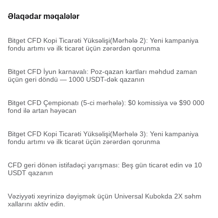
Əlaqədar məqalələr
Bitget CFD Kopi Ticarəti Yüksəlişi(Mərhələ 2): Yeni kampaniya
fondu artımı və ilk ticarət üçün zərərdən qorunma
Bitget CFD İyun karnavalı: Poz-qazan kartları məhdud zaman
üçün geri döndü — 1000 USDT-dək qazanın
Bitget CFD Çempionatı (5-ci mərhələ): $0 komissiya və $90 000
fond ilə artan həyəcan
Bitget CFD Kopi Ticarəti Yüksəlişi(Mərhələ 3): Yeni kampaniya
fondu artımı və ilk ticarət üçün zərərdən qorunma
CFD geri dönən istifadəçi yarışması: Beş gün ticarət edin və 10
USDT qazanın
Vəziyyəti xeyrinizə dəyişmək üçün Universal Kubokda 2X səhm
xallarını aktiv edin.