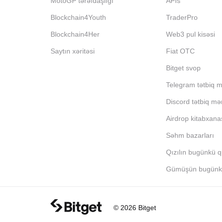
MotoGP tərəfdaşlığı
APIs
Blockchain4Youth
TraderPro
Blockchain4Her
Web3 pul kisəsi
Saytın xəritəsi
Fiat OTC
Bitget svop
Telegram tətbiq m
Discord tətbiq mə
Airdrop kitabxana
Səhm bazarları
Qızılın bugünkü q
Gümüşün bugünkü
© 2026 Bitget