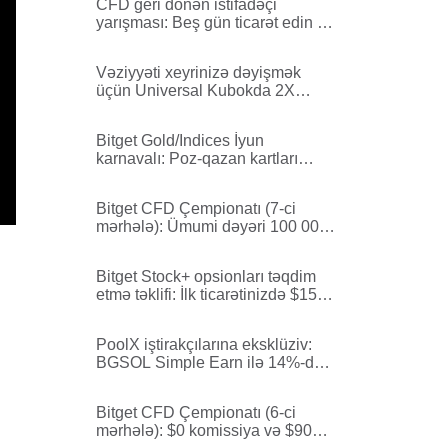
CFD geri dönən istifadəçi
yarışması: Beş gün ticarət edin və
10 USDT qazanın
Vəziyyəti xeyrinizə dəyişmək
üçün Universal Kubokda 2X
səhm xallarını aktiv edin.
Bitget Gold/Indices İyun
karnavalı: Poz-qazan kartları
məhdud zaman üçün geri döndü
— 1000 USDT-dək qazanın
Bitget CFD Çempionatı (7-ci
mərhələ): Ümumi dəyəri 100 000
USDT olan dörd kampaniya
fondunu bölüşün
Bitget Stock+ opsionları təqdim
etmə təklifi: İlk ticarətinizdə $15
dəyərində NVIDIA səhmi qazanın
PoolX iştirakçılarına eksklüziv:
BGSOL Simple Earn ilə 14%-dək
APR qazanın -- 7/6
Bitget CFD Çempionatı (6-ci
mərhələ): $0 komissiya və $90