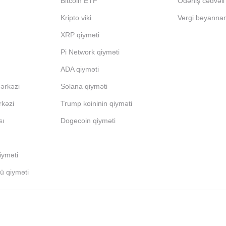
Bitcoin ETF
Ödəniş cədvəli
Kripto viki
Vergi bəyanna
XRP qiyməti
Pi Network qiyməti
ADA qiyməti
ərkəzi
Solana qiyməti
rkəzi
Trump koininin qiyməti
sı
Dogecoin qiyməti
iyməti
 qiyməti