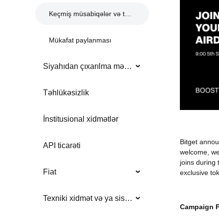
Keçmiş müsabiqələr və tədbirlər
Mükafat paylanması
Siyahıdan çıxarılma məlumatı
Təhlükəsizlik
İnstitusional xidmətlər
Bitget annou
API ticarəti
welcome, we
joins during 
Fiat
exclusive to
Texniki xidmət və ya sistem yeniləmələri
Campaign Pe