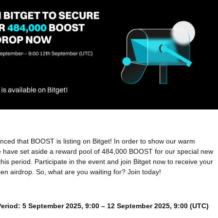
nced that BOOST is listing on Bitget! In order to show our warm
 have set aside a reward pool of 484,000 BOOST for our special new
this period. Participate in the event and join Bitget now to receive your
ken airdrop. So, what are you waiting for? Join today!
riod: 5 September 2025, 9:00 – 12 September 2025, 9:00 (UTC)