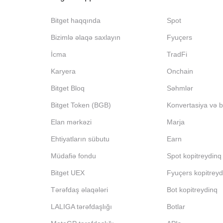
Bitget haqqında
Spot
Bizimlə əlaqə saxlayın
Fyuçers
İcma
TradFi
Karyera
Onchain
Bitget Bloq
Səhmlər
Bitget Token (BGB)
Konvertasiya və bl
Elan mərkəzi
Marja
Ehtiyatların sübutu
Earn
Müdafiə fondu
Spot kopitreydinq
Bitget UEX
Fyuçers kopitreyd
Tərəfdaş əlaqələri
Bot kopitreydinq
LALIGA tərəfdaşlığı
Botlar