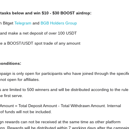
tasks below and win $10 - $30 BOOST airdrop:
h Bitget
Telegram
and
BGB Holders Group
and make a net deposit of over 100 USDT
e a BOOST/USDT spot trade of any amount
conditions:
aign is only open for participants who have joined through the specifi
not open for affiliates.
are limited to 500 winners and will be distributed according to the rule
e first serve.
 Amount = Total Deposit Amount - Total Withdrawn Amount. Internal
 of funds will not be included.
n rewards can not be received at the same time as other platform
s. Rewards will be distributed within 7 working days after the campai