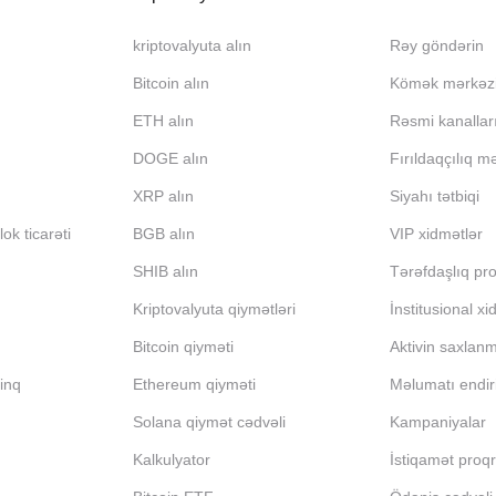
kriptovalyuta alın
Rəy göndərin
Bitcoin alın
Kömək mərkəz
ETH alın
Rəsmi kanallar
DOGE alın
Fırıldaqçılıq m
XRP alın
Siyahı tətbiqi
ok ticarəti
BGB alın
VIP xidmətlər
SHIB alın
Tərəfdaşlıq pr
Kriptovalyuta qiymətləri
İnstitusional xi
Bitcoin qiyməti
Aktivin saxlan
inq
Ethereum qiyməti
Məlumatı endir
Solana qiymət cədvəli
Kampaniyalar
Kalkulyator
İstiqamət proq