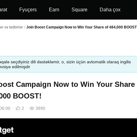
arət
Fyuçers
Earn
Square
Daha çox
r və tədbirlər
/
Join Boost Campaign Now to Win Your Share of 484,000 BOOST
qalə seçdiyiniz dili dəstəkləmir, o, sizin üçün avtomatik olaraq ingilis
tövsiyə edilmişdir
oost Campaign Now to Win Your Share
,000 BOOST!
06:00
2
3890