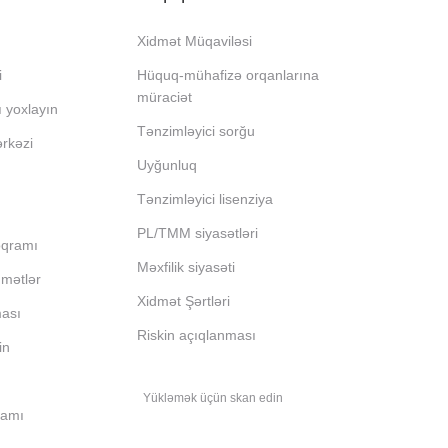
Xidmət Müqaviləsi
i
Hüquq-mühafizə orqanlarına
müraciət
ı yoxlayın
Tənzimləyici sorğu
ərkəzi
Uyğunluq
Tənzimləyici lisenziya
PL/TMM siyasətləri
oqramı
Məxfilik siyasəti
dmətlər
Xidmət Şərtləri
ması
Riskin açıqlanması
in
Yükləmək üçün skan edin
ramı