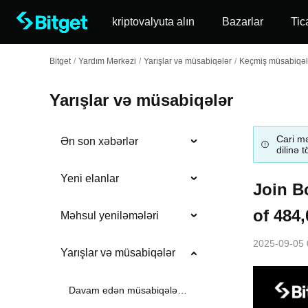
kriptovalyuta alın
Bazarlar
Tic
Bitget
/
Yardım Mərkəzi
/
Yarışlar və müsabiqələr
/
Keçmiş müsabiqələ
Yarışlar və müsabiqələr
Cari mə
Ən son xəbərlər
dilinə 
Yeni elanlar
Join B
of 484
Məhsul yeniləmələri
2025-09-05 
Yarışlar və müsabiqələr
Davam edən müsabiqələr və kampaniyalar