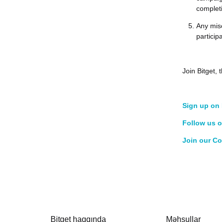
complet
Any misc
particip
Join Bitget
Sign up on 
Follow us o
Join our C
Bitget haqqında
Məhsullar