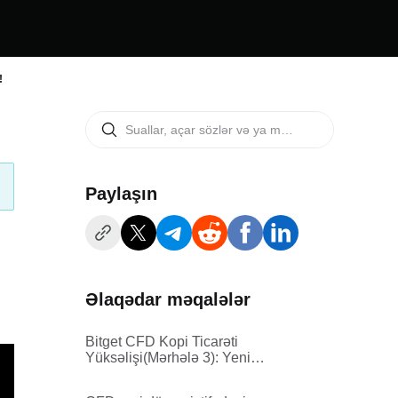
!
Paylaşın
Əlaqədar məqalələr
Bitget CFD Kopi Ticarəti
Yüksəlişi(Mərhələ 3): Yeni
kampaniya fondu artımı və ilk
ticarət üçün zərərdən qorunma