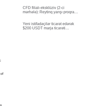
000 fond ilə artan həyəcan
CFD filialı eksklüziv (2-ci
mərhələ): Reytinq yarışı proqramı
— lot üzrə $1,2-dək əlavə qazanc
imkanı!
Yeni istifadəçilər ticarət edərək
$200 USDT marja ticarəti
hədiyyəsi və əlavə $1088 USDT
airdrop əldə edə bilərlər!
c
 of
gn