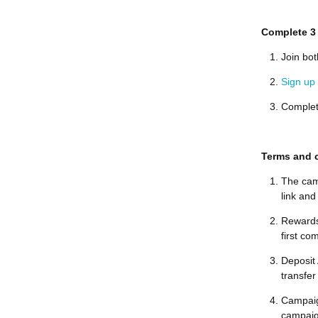
Complete 3 
Join bot
Sign up
Complet
Terms and 
The camp
link and 
Rewards 
first com
Deposit
transfer
Campaig
campaign