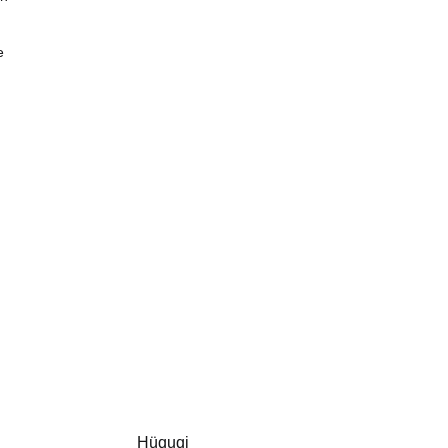
e
Hüquqi