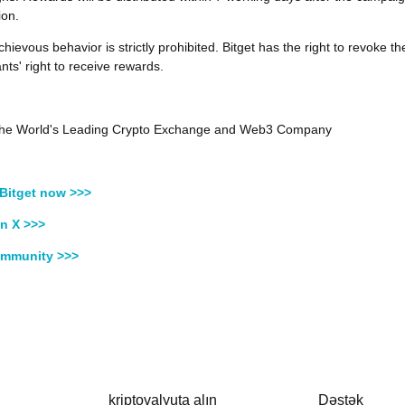
ion.
hievous behavior is strictly prohibited. Bitget has the right to revoke th
ants' right to receive rewards.
, the World's Leading Crypto Exchange and Web3 Company
Bitget now >>>
n X >>>
ommunity >>>
kriptovalyuta alın
Dəstək