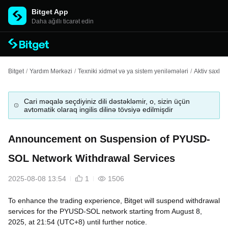
Bitget App
Daha ağıllı ticarət edin
Bitget
/
Yardım Mərkəzi
/
Texniki xidmət və ya sistem yeniləmələri
/
Aktiv saxla
Cari məqalə seçdiyiniz dili dəstəkləmir, o, sizin üçün
avtomatik olaraq ingilis dilinə tövsiyə edilmişdir
Announcement on Suspension of PYUSD-
SOL Network Withdrawal Services
2025-08-08 13:54
1
1506
To enhance the trading experience, Bitget will suspend withdrawal
services for the PYUSD-SOL network starting from August 8,
2025, at 21:54 (UTC+8) until further notice.