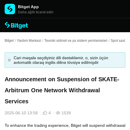
Bitget App
Daha ağıllı ticarət edin
Bitget
/
Yardım Mərkəzi
/
Texniki xidmət və ya sistem yeniləmələri
/
Spot saxla
Cari məqalə seçdiyiniz dili dəstəkləmir, o, sizin üçün
avtomatik olaraq ingilis dilinə tövsiyə edilmişdir
Announcement on Suspension of SKATE-
Arbitrum One Network Withdrawal
Services
2025-06-10 13:58
4
1539
To enhance the trading experience, Bitget will suspend withdrawal