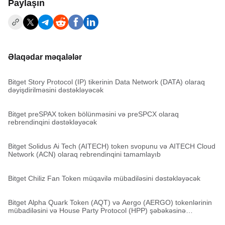
Paylaşın
Əlaqədar məqalələr
Bitget Story Protocol (IP) tikerinin Data Network (DATA) olaraq
dəyişdirilməsini dəstəkləyəcək
Bitget preSPAX token bölünməsini və preSPCX olaraq
rebrendinqini dəstəkləyəcək
Bitget Solidus Ai Tech (AITECH) token svopunu və AITECH Cloud
Network (ACN) olaraq rebrendinqini tamamlayıb
Bitget Chiliz Fan Token müqavilə mübadiləsini dəstəkləyəcək
Bitget Alpha Quark Token (AQT) və Aergo (AERGO) tokenlərinin
mübadiləsini və House Party Protocol (HPP) şəbəkəsinə
köçürülməsini dəstəkləyəcək