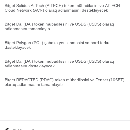
Bitget Solidus Ai Tech (AITECH) token mübadiləsini və AITECH
Cloud Network (ACN) olaraq adlanmasını dəstəkləyəcək
Bitget Dai (DAI) token mübadiləsini və USDS (USDS) olaraq
adlanmasını tamamlayıb
Bitget Polygon (POL) şəbəkə yenilənməsini və hard forku
dəstəkləyəcək
Bitget Dai (DAI) token mübadiləsini və USDS (USDS) olaraq
adlanmasını dəstəkləyəcək
Bitget REDACTED (RDAC) token mübadiləsini və Tenset (10SET)
olaraq adlanmasını tamamlayıb