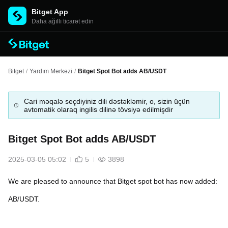
Bitget App
Daha ağıllı ticarət edin
Bitget
/
Yardım Mərkəzi
/
Bitget Spot Bot adds AB/USDT
Cari məqalə seçdiyiniz dili dəstəkləmir, o, sizin üçün
avtomatik olaraq ingilis dilinə tövsiyə edilmişdir
Bitget Spot Bot adds AB/USDT
2025-03-05 05:02
5
3898
We are pleased to announce that Bitget spot bot has now added:
AB/USDT.