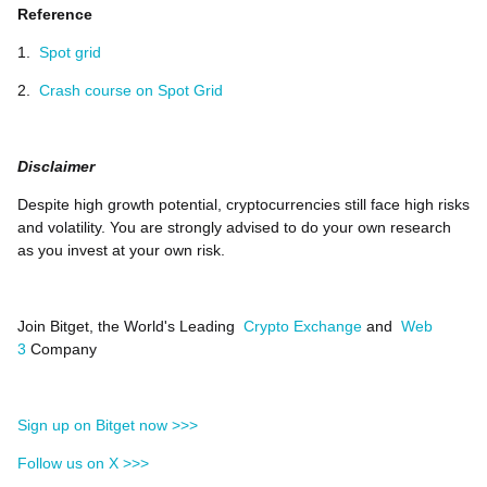
Reference
1.
Spot grid
2.
Crash course on Spot Grid
Disclaimer
Despite high growth potential, cryptocurrencies still face high risks
and volatility. You are strongly advised to do your own research
as you invest at your own risk.
Join Bitget, the World's Leading
Crypto Exchange
and
Web
3
Company
Sign up on Bitget now >>>
Follow us on X >>>