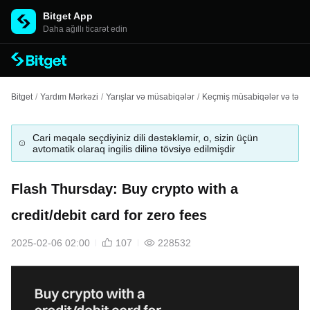
Bitget App
Daha ağıllı ticarət edin
Bitget
/
Yardım Mərkəzi
/
Yarışlar və müsabiqələr
/
Keçmiş müsabiqələr və tədbi
Cari məqalə seçdiyiniz dili dəstəkləmir, o, sizin üçün
avtomatik olaraq ingilis dilinə tövsiyə edilmişdir
Flash Thursday: Buy crypto with a
credit/debit card for zero fees
2025-02-06 02:00
107
228532