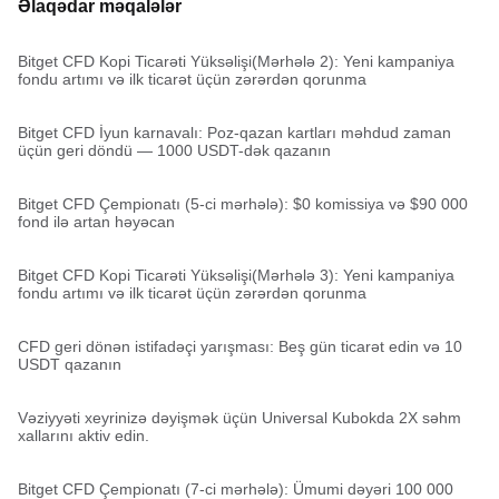
Əlaqədar məqalələr
Bitget CFD Kopi Ticarəti Yüksəlişi(Mərhələ 2): Yeni kampaniya
fondu artımı və ilk ticarət üçün zərərdən qorunma
Bitget CFD İyun karnavalı: Poz-qazan kartları məhdud zaman
üçün geri döndü — 1000 USDT-dək qazanın
Bitget CFD Çempionatı (5-ci mərhələ): $0 komissiya və $90 000
fond ilə artan həyəcan
Bitget CFD Kopi Ticarəti Yüksəlişi(Mərhələ 3): Yeni kampaniya
fondu artımı və ilk ticarət üçün zərərdən qorunma
CFD geri dönən istifadəçi yarışması: Beş gün ticarət edin və 10
USDT qazanın
Vəziyyəti xeyrinizə dəyişmək üçün Universal Kubokda 2X səhm
xallarını aktiv edin.
Bitget CFD Çempionatı (7-ci mərhələ): Ümumi dəyəri 100 000