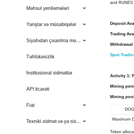
and RUNES Z
Məhsul yeniləmələri
Deposit Ava
Yarışlar və müsabiqələr
Trading Ava
Siyahıdan çıxarılma məlumatı
Withdrawal 
Spot Tradi
Təhlükəsizlik
İnstitusional xidmətlər
Activity 1:
Mining peri
API ticarəti
Mining pool
Fiat
DOG
Maximum D
Texniki xidmət və ya sistem yeniləmələri
Token alloca