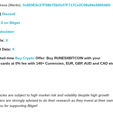
ress (Merlin):
0x803E4c37F5867DbDcf7F717Ce2C09a94e5800AE0
|
Discord
X on Bitget
alculator
le:
X
t Data:
X
ted-time
Buy Crypto
Offer: Buy RUNESXBITCOIN with your
t cards at 0% fee with 140+ Currencies, EUR, GBP, AUD and CAD et
cies are subject to high market risk and volatility despite high growth
ers are strongly advised to do their research as they invest at their own
ou for supporting Bitget!