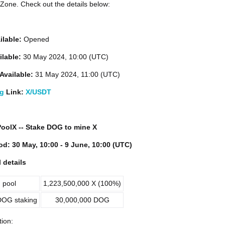
one. Check out the details below:
ilable:
Opened
ilable:
30 May 2024, 10:00 (UTC)
Available:
31 May 2024, 11:00 (UTC)
ng
Link:
X/USDT
 PoolX -- Stake DOG to mine X
od: 30 May, 10:00 - 9 June, 10:00 (UTC)
 details
 pool
1,223,500,000 X (100%)
OG staking
30,000,000 DOG
tion: