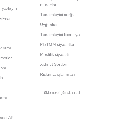
müraciət
ı yoxlayın
Tənzimləyici sorğu
ərkəzi
Uyğunluq
Tənzimləyici lisenziya
PL/TMM siyasətləri
oqramı
Məxfilik siyasəti
dmətlər
Xidmət Şərtləri
ması
Riskin açıqlanması
in
Yükləmək üçün skan edin
ramı
məsi API