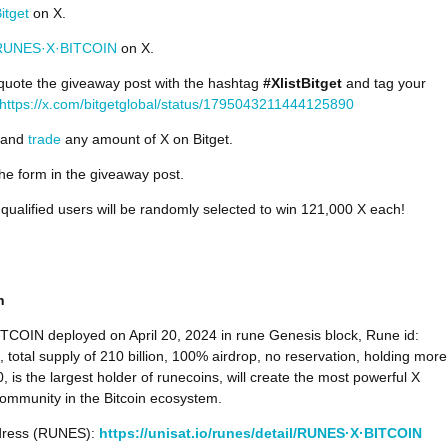
itget
on X.
UNES·X·BITCOIN
on X.
quote the giveaway post with the hashtag
#XlistBitget
and tag your
https://x.com/bitgetglobal/status/1795043211444125890
and
trade
any amount of X on Bitget.
 the form in the giveaway post.
 qualified users will be randomly selected to win 121,000 X each!
on
COIN deployed on April 20, 2024 in rune Genesis block, Rune id:
 total supply of 210 billion, 100% airdrop, no reservation, holding more
, is the largest holder of runecoins, will create the most powerful X
ommunity in the Bitcoin ecosystem.
dress (RUNES):
https://unisat.io/runes/detail/RUNES·X·BITCOIN