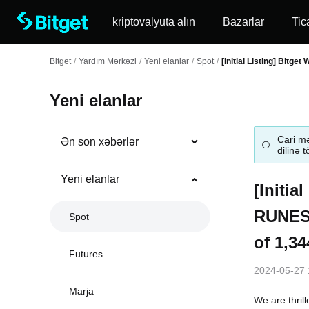
kriptovalyuta alın
Bazarlar
Tic
Bitget
/
Yardım Mərkəzi
/
Yeni elanlar
/
Spot
/
[Initial Listing] Bitg
Yeni elanlar
Cari mə
Ən son xəbərlər
dilinə 
Yeni elanlar
[Initia
RUNES·
Spot
of 1,34
Futures
2024-05-27 
Marja
We are thril