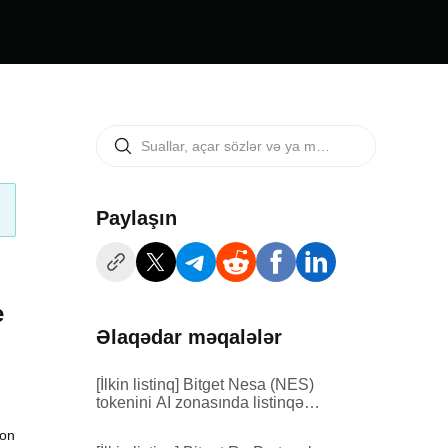
Paylaşın
e
Əlaqədar məqalələr
[İlkin listinq] Bitget Nesa (NES)
tokenini AI zonasında listinqə
əlavə edir
ion