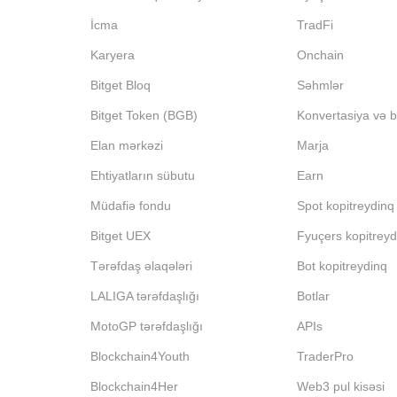
İcma
TradFi
Karyera
Onchain
Bitget Bloq
Səhmlər
Bitget Token (BGB)
Konvertasiya və bl
Elan mərkəzi
Marja
Ehtiyatların sübutu
Earn
Müdafiə fondu
Spot kopitreydinq
Bitget UEX
Fyuçers kopitreyd
Tərəfdaş əlaqələri
Bot kopitreydinq
LALIGA tərəfdaşlığı
Botlar
MotoGP tərəfdaşlığı
APIs
Blockchain4Youth
TraderPro
Blockchain4Her
Web3 pul kisəsi