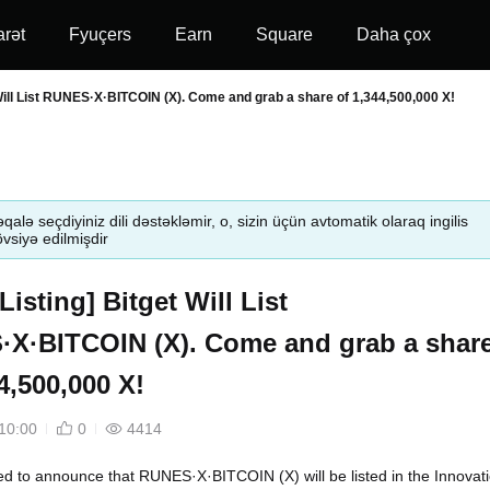
arət
Fyuçers
Earn
Square
Daha çox
et Will List RUNES·X·BITCOIN (X). Come and grab a share of 1,344,500,000 X!
qalə seçdiyiniz dili dəstəkləmir, o, sizin üçün avtomatik olaraq ingilis
tövsiyə edilmişdir
l Listing] Bitget Will List
X·BITCOIN (X). Come and grab a shar
4,500,000 X!
10:00
0
4414
led to announce that RUNES·X·BITCOIN (X) will be listed in the Innovat