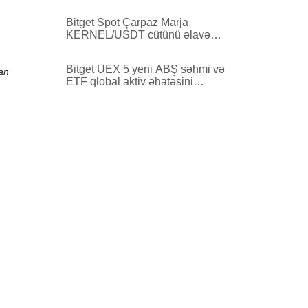
zonasında siyahıya alır
Bitget Spot Çarpaz Marja
KERNEL/USDT cütünü əlavə
edir
Bitget UEX 5 yeni ABŞ səhmi və
an
ETF qlobal aktiv əhatəsini
genişləndirir.