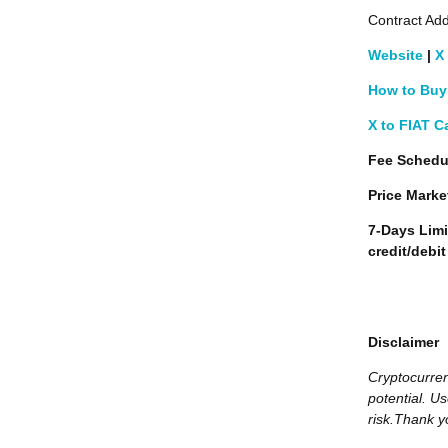
Contract Add
Website
|
X
How to Buy 
X to FIAT C
Fee Schedu
Price Marke
7-Days Limi
credit/debi
Disclaimer
Cryptocurren
potential. Us
risk.Thank y