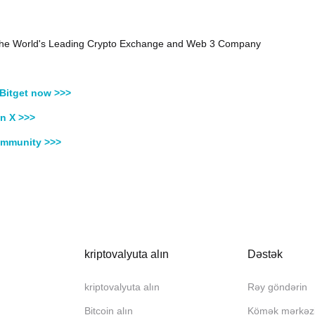
, the World's Leading Crypto Exchange and Web 3 Company
Bitget now >>>
n X >>>
ommunity >>>
kriptovalyuta alın
Dəstək
kriptovalyuta alın
Rəy göndərin
Bitcoin alın
Kömək mərkəz