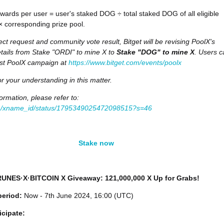
ards per user = user's staked DOG ÷ total staked DOG of all eligible
 × corresponding prize pool.
ect request and community vote result, Bitget will be revising PoolX's
ails from Stake "ORDI" to mine X to
Stake "DOG" to mine X
. Users c
est PoolX campaign at
https://www.bitget.com/events/poolx
r your understanding in this matter.
ormation, please refer to:
om/xname_id/status/1795349025472098515?s=46
Stake now
 RUNES·X·BITCOIN X Giveaway: 121,000,000 X Up for Grabs!
period:
Now - 7th June 2024, 16:00 (UTC)
icipate: