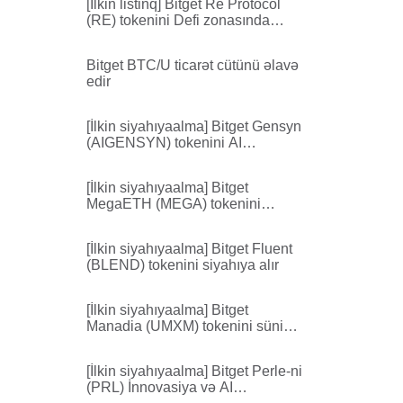
[İlkin listinq] Bitget Re Protocol
(RE) tokenini Defi zonasında
listinqə əlavə edəcək
Bitget BTC/U ticarət cütünü əlavə
edir
[İlkin siyahıyaalma] Bitget Gensyn
(AIGENSYN) tokenini AI
zonasında siyahıya alır
[İlkin siyahıyaalma] Bitget
MegaETH (MEGA) tokenini
siyahıya alır
[İlkin siyahıyaalma] Bitget Fluent
(BLEND) tokenini siyahıya alır
[İlkin siyahıyaalma] Bitget
Manadia (UMXM) tokenini süni
intellekt zonasında siyahıya alır
[İlkin siyahıyaalma] Bitget Perle-ni
(PRL) İnnovasiya və AI