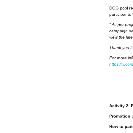
DOG pool rew
participants
* As per proj
campaign det
view the lat
Thank you fo
For more inf
https://x.c
Activity 2:
Promotion 
How to part