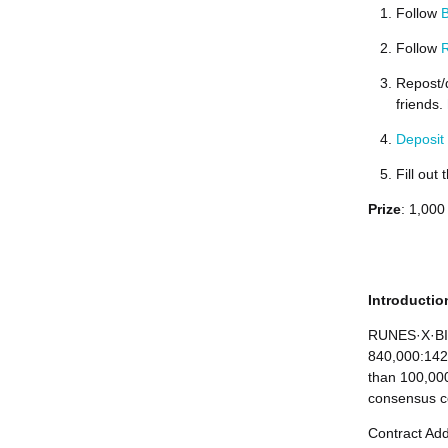
Follow
B
Follow
R
Repost/
friends.
Deposit
Fill out
Prize
: 1,000
Introducti
RUNES·X·BIT
840,000:142,
than 100,000
consensus c
Contract Ad