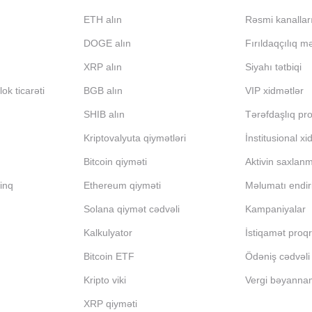
ETH alın
Rəsmi kanallar
DOGE alın
Fırıldaqçılıq m
XRP alın
Siyahı tətbiqi
ok ticarəti
BGB alın
VIP xidmətlər
SHIB alın
Tərəfdaşlıq pr
Kriptovalyuta qiymətləri
İnstitusional xi
Bitcoin qiyməti
Aktivin saxlan
inq
Ethereum qiyməti
Məlumatı endir
Solana qiymət cədvəli
Kampaniyalar
Kalkulyator
İstiqamət proq
Bitcoin ETF
Ödəniş cədvəli
Kripto viki
Vergi bəyanna
XRP qiyməti