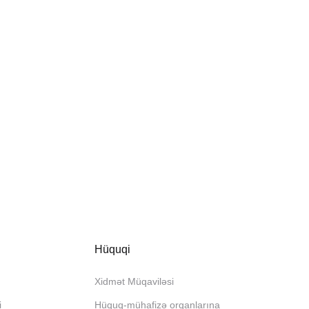
Hüquqi
Xidmət Müqaviləsi
i
Hüquq-mühafizə orqanlarına