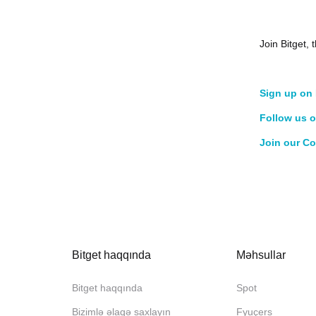
Join Bitget
Sign up on 
Follow us o
Join our C
Bitget haqqında
Məhsullar
Bitget haqqında
Spot
Bizimlə əlaqə saxlayın
Fyuçers