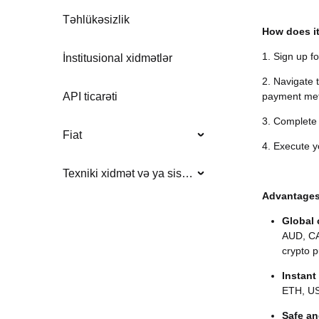
Təhlükəsizlik
How does i
1. Sign up fo
İnstitusional xidmətlər
2. Navigate 
payment me
API ticarəti
3. Complet
Fiat
4. Execute yo
Texniki xidmət və ya sistem yeniləmələri
Advantage
Global
AUD, CA
crypto p
Instant
ETH, US
Safe an