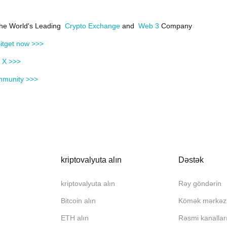
 the World's Leading
Crypto Exchange
and
Web 3
Company
itget now >>>
n X >>>
mmunity >>>
kriptovalyuta alın
Dəstək
kriptovalyuta alın
Rəy göndərin
Bitcoin alın
Kömək mərkəz
ETH alın
Rəsmi kanallar