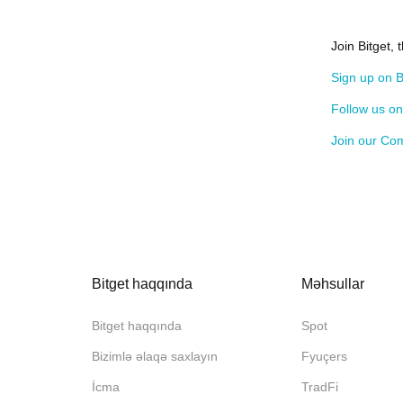
Join Bitget,
Sign up on B
Follow us o
Join our Co
Bitget haqqında
Məhsullar
Bitget haqqında
Spot
Bizimlə əlaqə saxlayın
Fyuçers
İcma
TradFi