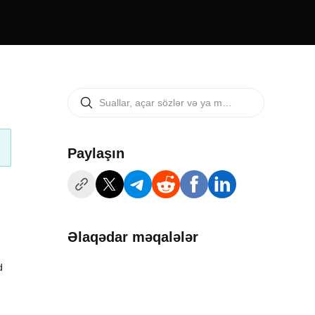
Paylaşın
Əlaqədar məqalələr
d