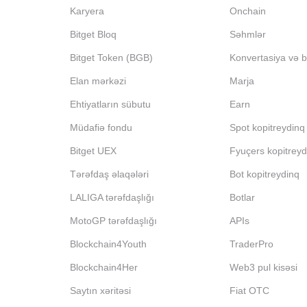
Karyera
Onchain
Bitget Bloq
Səhmlər
Bitget Token (BGB)
Konvertasiya və bl
Elan mərkəzi
Marja
Ehtiyatların sübutu
Earn
Müdafiə fondu
Spot kopitreydinq
Bitget UEX
Fyuçers kopitreyd
Tərəfdaş əlaqələri
Bot kopitreydinq
LALIGA tərəfdaşlığı
Botlar
MotoGP tərəfdaşlığı
APIs
Blockchain4Youth
TraderPro
Blockchain4Her
Web3 pul kisəsi
Saytın xəritəsi
Fiat OTC