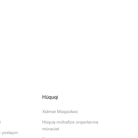
Hüquqi
Xidmət Müqaviləsi
i
Hüquq-mühafizə orqanlarına
müraciət
ı yoxlayın