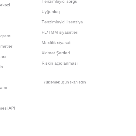
Tənzimləyici sorğu
ərkəzi
Uyğunluq
Tənzimləyici lisenziya
PL/TMM siyasətləri
oqramı
Məxfilik siyasəti
dmətlər
Xidmət Şərtləri
ması
Riskin açıqlanması
in
Yükləmək üçün skan edin
ramı
məsi API