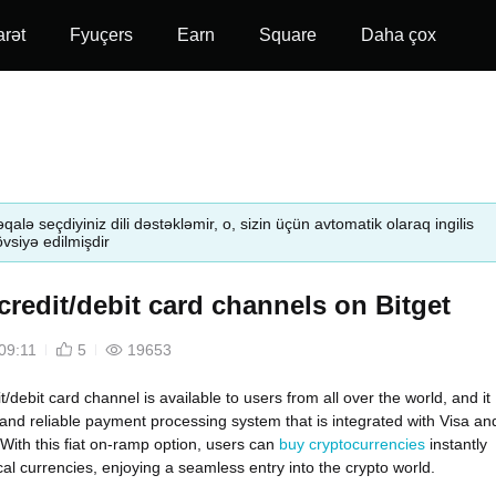
arət
Fyuçers
Earn
Square
Daha çox
qalə seçdiyiniz dili dəstəkləmir, o, sizin üçün avtomatik olaraq ingilis
tövsiyə edilmişdir
credit/debit card channels on Bitget
09:11
5
19653
it/debit card channel is available to users from all over the world, and it
t and reliable payment processing system that is integrated with Visa an
With this fiat on-ramp option, users can
buy cryptocurrencies
instantly
cal currencies, enjoying a seamless entry into the crypto world.