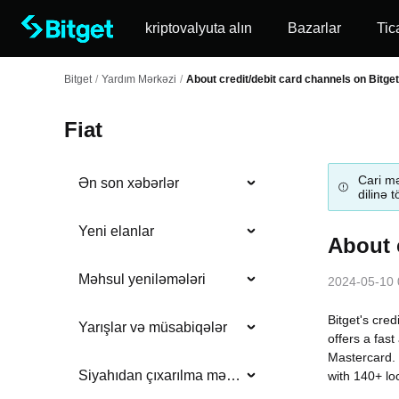
kriptovalyuta alın
Bazarlar
Tic
Bitget
/
Yardım Mərkəzi
/
About credit/debit card channels on Bitget
Fiat
Cari mə
Ən son xəbərlər
dilinə 
Yeni elanlar
About 
Məhsul yeniləmələri
2024-05-10 
Bitget's cred
Yarışlar və müsabiqələr
offers a fas
Mastercard. 
Siyahıdan çıxarılma məlumatı
with 140+ lo