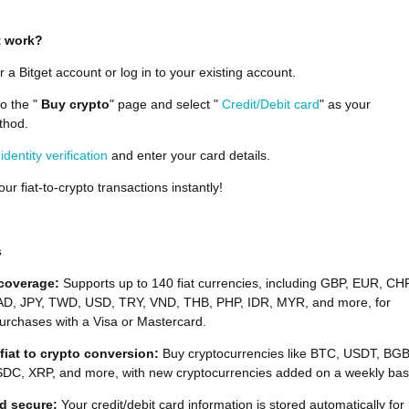
t work?
r a Bitget account or log in to your existing account.
to the "
Buy crypto
" page and select "
Credit/Debit card
" as your
thod.
e
identity verification
and enter your card details.
ur fiat-to-crypto transactions instantly!
s
 coverage:
Supports up to 140 fiat currencies, including GBP, EUR, CHF
D, JPY, TWD, USD, TRY, VND, THB, PHP, IDR, MYR, and more, for
urchases with a Visa or Mastercard.
 fiat to crypto conversion:
Buy cryptocurrencies like BTC, USDT, BGB
DC, XRP, and more, with new cryptocurrencies added on a weekly bas
d secure:
Your credit/debit card information is stored automatically for