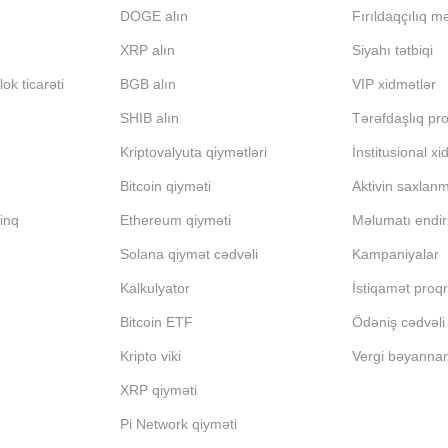
DOGE alın
Fırıldaqçılıq m
XRP alın
Siyahı tətbiqi
ok ticarəti
BGB alın
VIP xidmətlər
SHIB alın
Tərəfdaşlıq pr
Kriptovalyuta qiymətləri
İnstitusional xi
Bitcoin qiyməti
Aktivin saxlan
inq
Ethereum qiyməti
Məlumatı endir
Solana qiymət cədvəli
Kampaniyalar
Kalkulyator
İstiqamət proq
Bitcoin ETF
Ödəniş cədvəli
Kripto viki
Vergi bəyanna
XRP qiyməti
Pi Network qiyməti