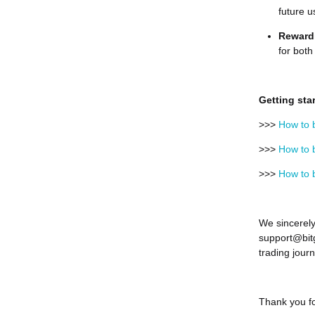
future u
Reward
for both
Getting sta
>>>
How to b
>>>
How to b
>>>
How to b
We sincerely
support@bitg
trading journ
Thank you fo