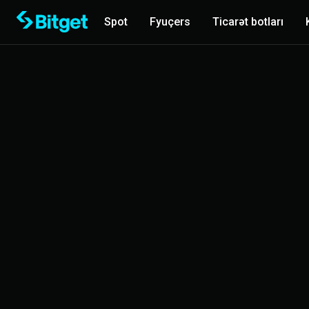
Spot
Fyuçers
Ticarət botları