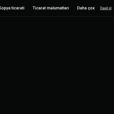
Kopya ticarəti
Ticarət məlumatları
Daha çox
Daxil ol