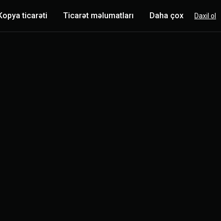
Kopya ticarəti
Ticarət məlumatları
Daha çox
Daxil ol