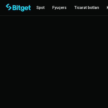
Spot
Fyuçers
Ticarət botları