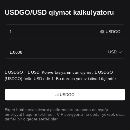
USDGO/USD qiymət kalkulyatoru
USDGO
USD
1 USDGO = 1 USD. Konvertasiyanın cari qiyməti 1 USDGO
(USDGO) üçün USD edir 1. Bu dərəcə yalnız istinad üçündür.
al USDGO
Bitget bütün əsas ticarət platformaları arasında ən aşağı
əməliyyat haqqını təklif edir. VIP səviyyəniz nə qədər yüksək olsa,
tariflər bir o qədər sərfəli olar.