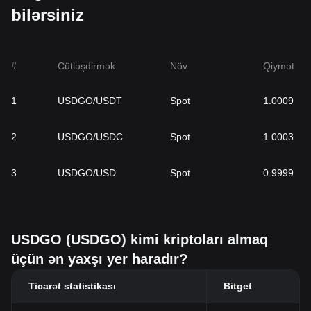
bilərsiniz
#
Cütləşdirmək
Növ
Qiymət
1
USDGO/USDT
Spot
1.0009
2
USDGO/USDC
Spot
1.0003
3
USDGO/USD
Spot
0.9999
USDGO (USDGO) kimi kriptoları almaq
üçün ən yaxşı yer haradır?
Ticarət statistikası
Bitget