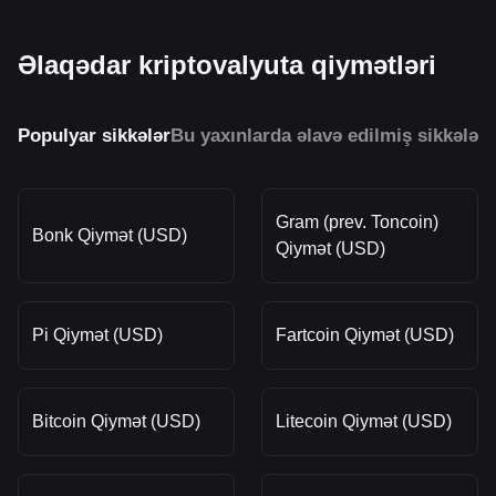
Əlaqədar kriptovalyuta qiymətləri
Populyar sikkələr
Bu yaxınlarda əlavə edilmiş sikkələr
O
Gram (prev. Toncoin)
Bonk Qiymət (USD)
Qiymət (USD)
Pi Qiymət (USD)
Fartcoin Qiymət (USD)
Bitcoin Qiymət (USD)
Litecoin Qiymət (USD)