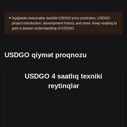
Aşağıdakı məlumatlar daxildir:
USDGO price prediction, USDGO
project introduction, development history, and more. Keep reading to
gain a deeper understanding of USDGO.
USDGO qiymət proqnozu
USDGO 4 saatlıq texniki
reytinqlər