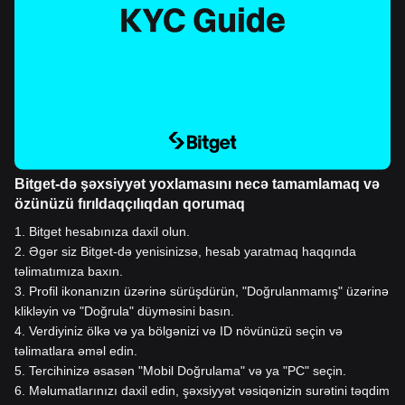
Bitget-də şəxsiyyət yoxlamasını necə tamamlamaq və
özünüzü fırıldaqçılıqdan qorumaq
1
.
Bitget hesabınıza daxil olun.
2
.
Əgər siz Bitget-də yenisinizsə, hesab yaratmaq haqqında
təlimatımıza baxın.
3
.
Profil ikonanızın üzərinə sürüşdürün, "Doğrulanmamış" üzərinə
klikləyin və "Doğrula" düyməsini basın.
4
.
Verdiyiniz ölkə və ya bölgənizi və ID növünüzü seçin və
təlimatlara əməl edin.
5
.
Tercihinizə əsasən "Mobil Doğrulama" və ya "PC" seçin.
6
.
Məlumatlarınızı daxil edin, şəxsiyyət vəsiqənizin surətini təqdim