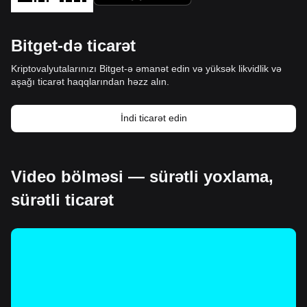
Bitget-də ticarət
Kriptovalyutalarınızı Bitget-ə əmanət edin və yüksək likvidlik və
aşağı ticarət haqqlarından həzz alın.
İndi ticarət edin
Video bölməsi — sürətli yoxlama,
sürətli ticarət