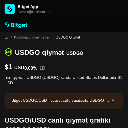
Bitget App
Daha ağıllı ticarət edin
Ev
/
Kriptovalyuta qiymətləri
/
USDGO Qiymət
USDGO qiymət
USDGO
$1
USD
0.00%
1D
-nin qiyməti USDGO (USDGO) içində United States Dollar edir $1
USD.
Bitget USDGO/USDT ticarət cütü vasitəsilə USDGO üç
ün spot ticarət təklif edir. USDGO/USDT-nin cari qiymə
ti 1.0009, 24 saatlıq ticarət həcmi isə $14,541,044.01-
USDGO/USD canlı qiymət qrafiki
dir. USDGO aktivinin bazar kapitallaşması --, dövriyyə
dəki təklifi isə ---dir. Məlumat mənbəyi: Bitget Birjası. S