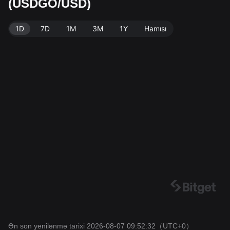
(USDGO/USD)
on yenilənmə: 2026-08-07 09:52:32.
1D
7D
1M
3M
1Y
Hamısı
Ən son yenilənmə tarixi 2026-08-07 09:52:32
（UTC+0）