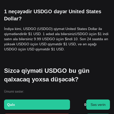
1 neçəyədir USDGO dəyər United States
Dollar?
İndiyə kimi, USDGO (USDGO) qiymət United States Dollar ilə
qiymətləndirilir $1 USD. 1 ədəd ala bilərsinizUSDGO üçün $1 indi
satın ala bilərsiniz 9.99 USDGO üçün $indi 10. Son 24 saatda ən
yüksək USDGO üçün USD qiymətdir $1 USD, və ən aşağı
USDGO üçün USD qiymətdir $1 USD.
Sizcə qiyməti USDGO bu gün
qalxacaq yoxsa düşəcək?
Ümumi səslər:
Qalx
0
Səs verin