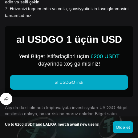
edin və selfi çəkin.
7
.
Ərizənizi təqdim edin və voila, şəxsiyyətinizin təsdiqlənməsini
tamamladınız!
al USDGO 1 üçün USD
Yeni Bitget istifadəçiləri üçün
6200 USDT
dəyərində xoş gəlmisiniz!
al USDGO indi
Alış da daxil olmaqla kriptovalyuta investisiyaları USDGO Bitget
vasitəsilə onlayn, bazar riskinə məruz qalırlar. Bitget satın
almağın asan və rahat yollarını təqdim edir USDGO, və biz
Up to 6200 USDT and LALIGA merch await new users!
birjada təklif etdiyimiz hər bir kriptovalyuta haqqında
Əldə et
istifadəçilərimizi tam məlumatlandırmaq üçün əlimizdən gələni