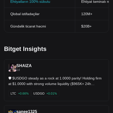
Ehtiyatların 100% sübutu
Ehtiyat təminatı nis
Qlobal istifadəçilər
120M+
Gündəlik ticarət həcmi
$20B+
Bitget Insights
SHAIZA
1d
🛡️ $USDGO steady as a rock at 1.0000 parity! Holding firm
at $1.0000 with strong volume liquidity ($965K+ 24h
Turnover). KDJ is trending up nicely (K: 72, J: 90), proving
solid liquidity backing and total stability for yield seekers and
LTC
+0.66%
USDGO
+0.01%
arbitragers. Zero friction, zero fees! 💵 $LTC $ZIL
sanee1325