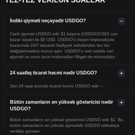
İndiki qiyməti neçəyədir USDGO?
Canlı qiyməti USDGO edir $1 başına (USDGO/USD) cari
bazar dəyəri ilə $0 USD. USDGO's dəyəri kriptovalyuta
bazarında 24/7 davamlı fəaliyyət səbəbindən tez-tez
dalğalanmalara məruz qalır. USDGO's real vaxtda cari
qiyməti və onun tarixi məlumatları Bitget-də mövcuddur.
24 saatlıq ticarət həcmi nədir USDGO?
Son 24 saat ərzində ticarət həcmi USDGO edir --.
Bütün zamanların ən yüksək göstəricisi nədir
USDGO?
Bütün zamanların ən yüksək göstəricisi USDGO edir $1. Bu,
bütün zamanların ən yüksək qiymətidir USDGO istifadəyə
verildiyi gündən.