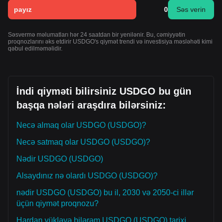
payız
0
Səs verin
Səsvermə məlumatları hər 24 saatdan bir yenilənir. Bu, cəmiyyətin
proqnozlarını əks etdirir USDGO's qiymət trendi və investisiya məsləhəti kimi
qəbul edilməməlidir.
İndi qiyməti bilirsiniz USDGO bu gün
başqa nələri araşdıra bilərsiniz:
Necə almaq olar USDGO (USDGO)?
Necə satmaq olar USDGO (USDGO)?
Nədir USDGO (USDGO)
Alsaydınız nə olardı USDGO (USDGO)?
nədir USDGO (USDGO) bu il, 2030 və 2050-ci illər
üçün qiymət proqnozu?
Hardan yükləyə bilərəm USDGO (USDGO) tarixi