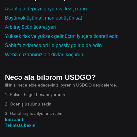
Asanlıqla depozit qoyun və tez çıxarın
Böyümək üçün al, mənfəət üçün sat
Arbitraj üçün ticarət yeri
Yüksək risk və yüksək gəlir üçün fyuçers ticarəti edin
Sabit faiz dərəcələri ilə passiv gəlir əldə edin
Web3 cüzdanınızla aktivləri köçürün
Necə ala bilərəm USDGO?
İlkinizi necə əldə edəcəyinizi öyrənin USDGO dəqiqələrdə.
1. Pulsuz Bitget hesabı yaradın.
2. Ödəniş üsulunu seçin.
3. Hədəf kriptovalyutanızı alın.
İndi alın!
Təlimata baxın