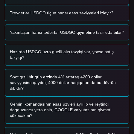
institusional investorlar üçün cəlbediciliyə təsir edir.
Ticarət siqnalları
Treyderlər USDGO üçün hansı əsas səviyyələri izləyir?
Mövcud texniki struktur və bazar impulsu əsasında
aşağıdakı istinad strategiyaları təqdim olunur:
Mümkün alış zonası
Yaxınlaşan hansı tədbirlər USDGO qiymətinə təsir edə bilər?
• Əgər USDGO qiyməti
$0.9980 - $0.9990
dəstək
səviyyəsinə yaxınlaşır və geri dönüş əlamətləri göstərirsə,
dəyərin stabil saxlanmasına can atanlar üçün bu, aşağı riskli
giriş ola bilər.
Hazırda USDGO üzrə güclü alış təzyiqi var, yoxsa satış
• Əgər USDGO
$1.0020
səviyyəsindən əhəmiyyətli həcmdə
təzyiqi?
yuxarı qırarsa, bu, yüksək tələbat səbəbilə müvəqqəti
premium (üst qiymət) göstərə bilər.
Risk ssenarisi
Spot qızıl bir gün ərzində 4% artaraq 4200 dollar
• Qiymət
$0.9850
-dən aşağı düşərsə, bazar peg
səviyyəsinə qayıtdı; 4000 dollar həqiqətən də bu dövrün
mövzusunda narahatlıq dövrünə daxil ola bilər və
dibidir?
ehtiyatların şəffaflığı ilə likvidliyin yenidən
qiymətləndirilməsini tələb edər.
Alış strategiyası
Gemini komandasının əsas üzvləri ayrılıb və reytinqi
Mövcud bazar strukturu əsasında aşağıdakı strategiyalar
doqquzuncu yerə enib, GOOGLE valyutasının qiyməti
tövsiyə olunur:
çökəcəkmi?
Konservativ investorlar
• Yığım üçün qiymətin
$0.9990
ətrafına doğru geriləməsini
gözləyin və girişin mümkün qədər nominal dəyərə yaxın