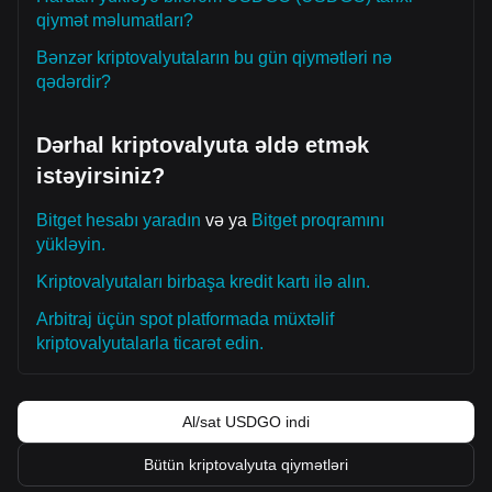
qiymət məlumatları?
Bənzər kriptovalyutaların bu gün qiymətləri nə
qədərdir?
Dərhal kriptovalyuta əldə etmək
istəyirsiniz?
Bitget hesabı yaradın
və ya
Bitget proqramını
yükləyin.
Kriptovalyutaları birbaşa kredit kartı ilə alın.
Arbitraj üçün spot platformada müxtəlif
kriptovalyutalarla ticarət edin.
Al/sat USDGO indi
Bütün kriptovalyuta qiymətləri