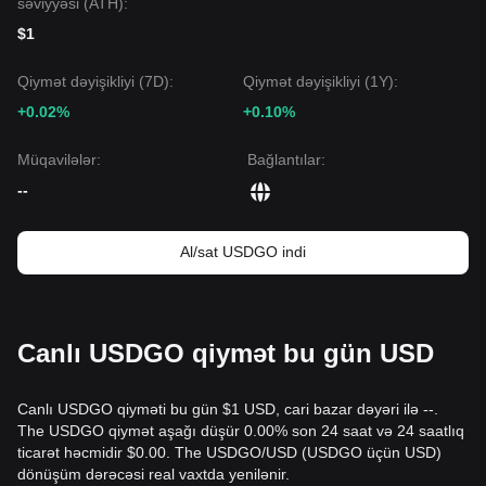
səviyyəsi (ATH):
Əgər USDGO öz yararlılığını uğurla qoruyub institusional
axının artması ilə psixoloji müqaviməti aşarsa, bazar
$1
kapitallaşmasının artımı üçün növbəti hədəf yüksək ola bilər,
baxmayaraq ki, qiymət hədəfi
$1.0020
yaxınlığında
Qiymət dəyişikliyi (7D):
Qiymət dəyişikliyi (1Y):
“lövbərlənmiş” qalır. Əksinə,
$0.9850
dəstəyinin pozulması
+0.02%
+0.10%
$0.9800
səviyyəsinin testinə gətirib çıxara bilər.
Bazar konsensusu
Analitiklərin konsensusu belədir ki, USDGO kiçik
Müqavilələr
:
Bağlantılar
:
dalğalanmalar yaşaya bilsə də, kritik
$0.9850
dəstəyinin
--
üzərində qaldığı müddətdə onun orta müddətli trendi
Sabit
və Pegged
olaraq qalacaq; bu da Solana və geniş müəssisə
ekosistemi üçün etibarlı dayaq rolunu oynayır.
Al/sat USDGO indi
Canlı USDGO qiymət bu gün USD
Canlı USDGO qiyməti bu gün $1 USD, cari bazar dəyəri ilə --.
The USDGO qiymət aşağı düşür 0.00% son 24 saat və 24 saatlıq
ticarət həcmidir $0.00. The USDGO/USD (USDGO üçün USD)
dönüşüm dərəcəsi real vaxtda yenilənir.