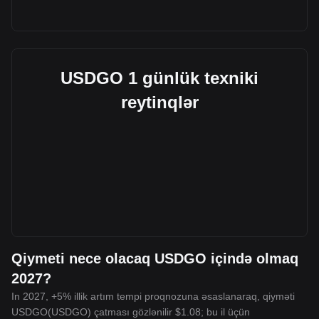
USDGO 1 günlük texniki
reytinqlər
Qiymeti nece olacaq USDGO içində olmaq
2027?
In 2027, +5% illik artım tempi proqnozuna əsaslanaraq, qiyməti
USDGO(USDGO) çatması gözlənilir $1.08; bu il üçün