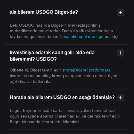
ala bilərəm USDGO Bitget-də?
Bəli, USDGO hazırda Bitget-in mərkəzləşdirilmiş
mübadiləsində mövcuddur. Daha ətraflı təlimatlar üçün
faydalı məqaləmizə baxın
Necə almaq olar usdgo
bələdçi.
İnvestisiya edərək sabit gəlir əldə edə
bilərəmmi? USDGO?
Əlbəttə ki, Bitget təmin edir
strateji ticarət platforması
,
ticarətinizi avtomatlaşdırmaq və qazanc əldə etmək üçün
ağıllı ticarət botları ilə.
Harada ala bilərəm USDGO ən aşağı ödənişlə?
Bitget, treyderlər üçün sərfəli investisiyaları təmin etmək
üçün sənayedə aparıcı ticarət haqları və dərinlik təklif edir.
Bitget birjasında ticarət edə bilərsiniz.