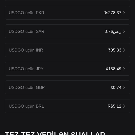
USDGO üçün PKR
₨278.37
USDGO üçün SAR
ر.س3.76
USDGO üçün INR
₹95.33
USDGO üçün JPY
¥158.49
USDGO üçün GBP
£0.74
USDGO üçün BRL
R$5.12
TEZ-TEZ VERİLƏN SUALLAR