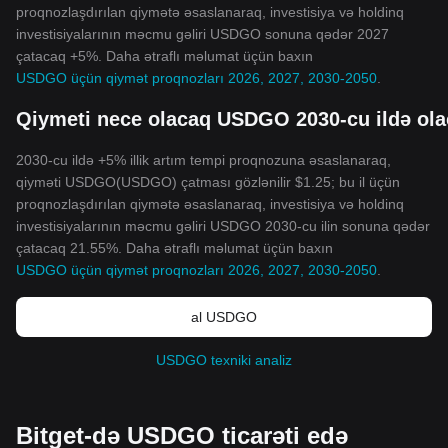
proqnozlaşdırılan qiymətə əsaslanaraq, investisiya və holdinq
investisiyalarının məcmu gəliri USDGO sonuna qədər 2027
çatacaq +5%. Daha ətraflı məlumat üçün baxın
USDGO üçün qiymət proqnozları 2026, 2027, 2030-2050
.
Qiymeti nece olacaq USDGO 2030-cu ildə ol
2030-cu ildə +5% illik artım tempi proqnozuna əsaslanaraq,
qiyməti USDGO(USDGO) çatması gözlənilir $1.25; bu il üçün
proqnozlaşdırılan qiymətə əsaslanaraq, investisiya və holdinq
investisiyalarının məcmu gəliri USDGO 2030-cu ilin sonuna qədər
çatacaq 21.55%. Daha ətraflı məlumat üçün baxın
USDGO üçün qiymət proqnozları 2026, 2027, 2030-2050
.
al USDGO
USDGO texniki analiz
Bitget-də USDGO ticarəti edə