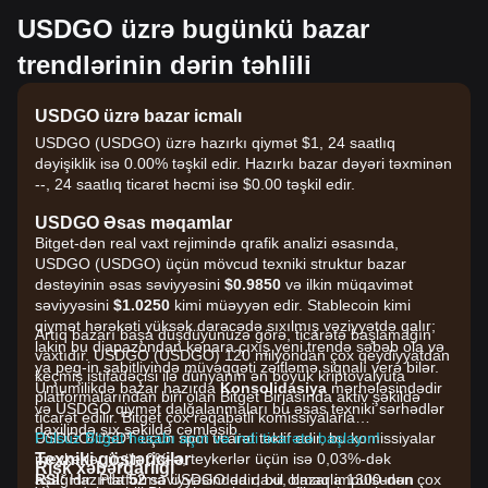
USDGO üzrə bugünkü bazar
trendlərinin dərin təhlili
USDGO üzrə bazar icmalı
USDGO (USDGO) üzrə hazırkı qiymət $1, 24 saatlıq
dəyişiklik isə 0.00% təşkil edir. Hazırkı bazar dəyəri təxminən
--, 24 saatlıq ticarət həcmi isə $0.00 təşkil edir.
USDGO Əsas məqamlar
Bitget-dən real vaxt rejimində qrafik analizi əsasında,
USDGO (USDGO) üçün mövcud texniki struktur bazar
dəstəyinin əsas səviyyəsini
$0.9850
və ilkin müqavimət
səviyyəsini
$1.0250
kimi müəyyən edir. Stablecoin kimi
qiymət hərəkəti yüksək dərəcədə sıxılmış vəziyyətdə qalır;
Artıq bazarı başa düşdüyünüzə görə, ticarətə başlamağın
lakin bu diapazondan kənara çıxış yeni trendə səbəb ola və
vaxtıdır. USDGO (USDGO) 120 milyondan çox qeydiyyatdan
ya peg-in sabitliyində müvəqqəti zəifləmə siqnalı verə bilər.
keçmiş istifadəçisi ilə dünyanın ən böyük kriptovalyuta
Ümumilikdə bazar hazırda
Konsolidasiya
mərhələsindədir
platformalarından biri olan Bitget Birjasında aktiv şəkildə
və USDGO qiymət dalğalanmaları bu əsas texniki sərhədlər
ticarət edilir. Bitget çox rəqabətli komissiyalarla
daxilində sıx şəkildə cəmləşib.
USDGO/USDT üçün spot ticarət təklif edir, bu komissiyalar
Pulsuz Bitget hesabı açın və indi ticarətə başlayın!
Texniki göstəricilər
meykerlər üçün 0%-ə, teykerlər üçün isə 0,03%-dək
Risk xəbərdarlığı
RSI:
aşağıdır. Platforma USDGO da daxil olmaqla 1300-dən çox
Hazırda
52
səviyyəsindədir; bu, bazar impulsunun