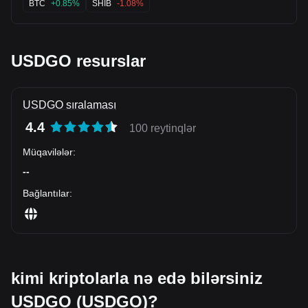
BTC
+0.85%
SHIB
-1.08%
stability with steady 5M+ volume. Perfect foundation building
before the next liquidity push up toward $1.0020! 📊⚡ $BTC
$SHIB
USDGO resurslar
USDGO sıralaması
4.4
100 reytinqlər
Müqavilələr
:
--
Bağlantılar
:
kimi kriptolarla nə edə bilərsiniz
USDGO (USDGO)?