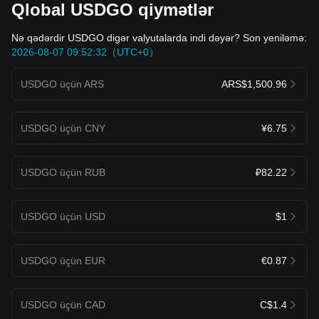
Qlobal USDGO qiymətlər
Nə qədərdir USDGO digər valyutalarda indi dəyər? Son yeniləmə:
2026-08-07 09:52:32（UTC+0）
USDGO üçün ARS
ARS$1,500.96
USDGO üçün CNY
¥6.75
USDGO üçün RUB
₽82.22
USDGO üçün USD
$1
USDGO üçün EUR
€0.87
USDGO üçün CAD
C$1.4