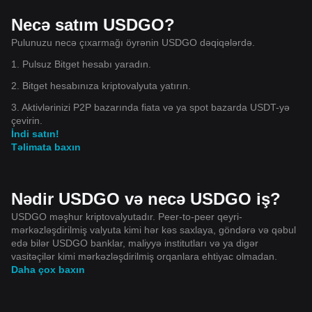
Necə satım USDGO?
Pulunuzu necə çıxarmağı öyrənin USDGO dəqiqələrdə.
1. Pulsuz Bitget hesabı yaradın.
2. Bitget hesabınıza kriptovalyuta yatırın.
3. Aktivlərinizi P2P bazarında fiata və ya spot bazarda USDT-yə
çevirin.
İndi satın!
Təlimata baxın
Nədir USDGO və necə USDGO iş?
USDGO məşhur kriptovalyutadır. Peer-to-peer qeyri-
mərkəzləşdirilmiş valyuta kimi hər kəs saxlaya, göndərə və qəbul
edə bilər USDGO banklar, maliyyə institutları və ya digər
vasitəçilər kimi mərkəzləşdirilmiş orqanlara ehtiyac olmadan.
Daha çox baxın