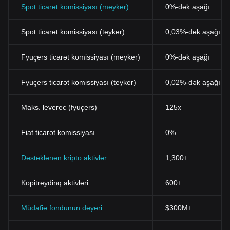
Spot ticarət komissiyası (meyker)
0%-dək aşağı
Spot ticarət komissiyası (teyker)
0,03%-dək aşağı (B
Fyuçers ticarət komissiyası (meyker)
0%-dək aşağı
Fyuçers ticarət komissiyası (teyker)
0,02%-dək aşağı
Maks. leverec (fyuçers)
125x
Fiat ticarət komissiyası
0%
Dəstəklənən kripto aktivlər
1,300+
Kopitreydinq aktivləri
600+
Müdafiə fondunun dəyəri
$300M+