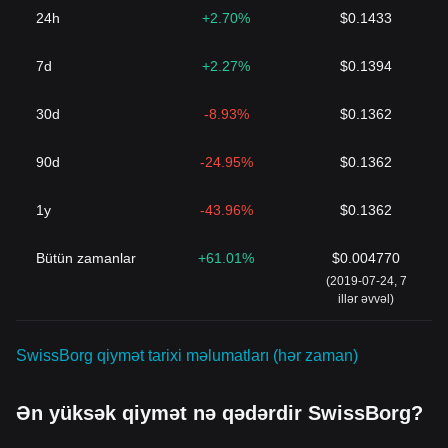
24h
+2.70%
$0.1433
7d
+2.27%
$0.1394
30d
-8.93%
$0.1362
90d
-24.95%
$0.1362
1y
-43.96%
$0.1362
Bütün zamanlar
+61.01%
$0.004770
(2019-07-24, 7
illər əvvəl)
SwissBorg qiymət tarixi məlumatları (hər zaman)
Ən yüksək qiymət nə qədərdir SwissBorg?