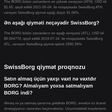
The BORG bütün zamanların ən yüksək səviyyəsi (ATH). USD idi
$1.65, qeyd edildi 2021-05-04. ilə müqayisədə SwissBorg ATH,
cərəyan SwissBorg qiymət aşağı düşür 91.06%.
Ən aşağı qiyməti neçəyədir SwissBorg?
The BORG bütün zamanların ən aşağı səviyyəsi (ATL). USD idi
$0.004770, qeyd edildi 2019-07-24. ilə müqayisədə SwissBorg
ATL, cərəyan SwissBorg qiymət qalxıb 2990.38%.
SwissBorg qiymət proqnozu
Satın almaq üçün yaxşı vaxt nə vaxtdır
BORG? Almalıyam yoxsa satmalıyam
BORG indi?
Almaq və ya satmaq qərarına gəldikdə BORG, əvvəlcə öz ticarət
strategiyanızı nəzərdən keçirməlisiniz. Uzunmüddətli treyderlərin