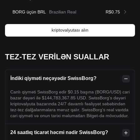
BORG üçün BRL
Brazilian Real
R$0.75
kriptovalyutası alın
TEZ-TEZ VERİLƏN SUALLAR
İndiki qiyməti neçəyədir SwissBorg?
Canlı qiyməti SwissBorg edir $0.15 başına (BORG/USD) cari
bazar dəyəri ilə $144,783,367.85 USD. SwissBorg's dəyəri
kriptovalyuta bazarında 24/7 davamlı fəaliyyət səbəbindən
tez-tez dalğalanmalara məruz qalır. SwissBorg's real vaxtda
cari qiyməti və onun tarixi məlumatları Bitget-də mövcuddur.
24 saatlıq ticarət həcmi nədir SwissBorg?