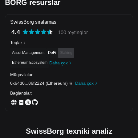
BORG resurslar
SwissBorg sıralaması
4.4
100 reytinqlər
Teqlər
：
Asset Management
DeFi
Staking
Ethereum Ecosystem
Daha çox
Müqavilələr
:
0x64d0
...
86f2224
(
Ethereum
)
Daha çox
Bağlantılar
:
SwissBorg texniki analiz