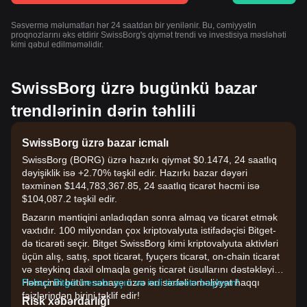
Səsvermə məlumatları hər 24 saatdan bir yenilənir. Bu, cəmiyyətin
proqnozlarını əks etdirir SwissBorg's qiymət trendi və investisiya məsləhəti
kimi qəbul edilməməlidir.
SwissBorg üzrə bugünkü bazar
trendlərinin dərin təhlili
SwissBorg üzrə bazar icmalı
SwissBorg (BORG) üzrə hazırkı qiymət $0.1474, 24 saatlıq
dəyişiklik isə +2.70% təşkil edir. Hazırkı bazar dəyəri
təxminən $144,783,367.85, 24 saatlıq ticarət həcmi isə
$104,087.2 təşkil edir.
Bazarın məntiqini anladıqdan sonra almaq və ticarət etmək
vaxtıdır. 100 milyondan çox kriptovalyuta istifadəçisi Bitget-
də ticarəti seçir. Bitget SwissBorg kimi kriptovalyuta aktivləri
üçün alış, satış, spot ticarət, fyuçers ticarət, on-chain ticarət
və steykinq daxil olmaqla geniş ticarət üsullarını dəstəkləyir.
Həmçinin bütün sənaye üzrə ən sərfəli əməliyyat haqqı
Pulsuz Bitget hesabı açın və indi ticarətə başlayın!
faizlərindən birini təklif edir!
Risk xəbərdarlığı