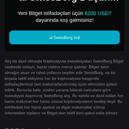
USD
Yeni Bitget istifadəçiləri üçün
6200 USDT
dəyərində xoş gəlmisiniz!
al SwissBorg indi
Alış da daxil olmaqla kriptovalyuta investisiyaları SwissBorg Bitget
vasitəsilə onlayn, bazar riskinə məruz qalırlar. Bitget satın
almağın asan və rahat yollarını təqdim edir SwissBorg, və biz
birjada təklif etdiyimiz hər bir kriptovalyuta haqqında
istifadəçilərimizi tam məlumatlandırmaq üçün əlimizdən gələni
edirik. Bununla belə, sizdən yarana biləcək nəticələrə görə
məsuliyyət daşımırıq SwissBorg alış. Bu səhifə və daxil edilən hər
hansı məlumat hər hansı xüsusi kriptovalyutanın təsdiqi deyil. Bu
səhifədəki hər hansı qiymət və digər məlumatlar ictimai
internetdən toplanır və Bitget-dən təklif kimi qəbul edilə bilməz.