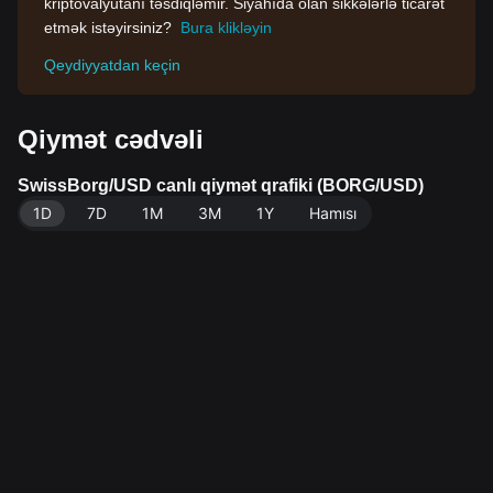
kriptovalyutanı təsdiqləmir. Siyahıda olan sikkələrlə ticarət
etmək istəyirsiniz?
Bura klikləyin
Qeydiyyatdan keçin
Qiymət cədvəli
SwissBorg/USD canlı qiymət qrafiki (BORG/USD)
1D
7D
1M
3M
1Y
Hamısı