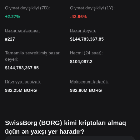
Qiymət dəyişikliyi (7D):
Qiymət dəyişikliyi (1Y):
+2.27%
-43.96%
Bazar sıralaması:
Bazar dəyəri:
#227
$144,783,367.85
Tamamilə seyreltilmiş bazar
Həcmi (24 saat):
dəyəri:
$104,087.2
$144,783,367.85
Dövriyyə təchizatı:
Maksimum tədarük:
982.25M BORG
982.60M BORG
SwissBorg (BORG) kimi kriptoları almaq
üçün ən yaxşı yer haradır?