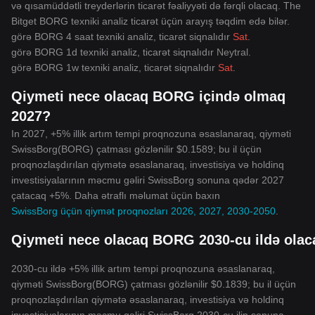
və qısamüddətli treyderlərin ticarət fəaliyyəti də fərqli olacaq. The
Bitget BORG texniki analiz ticarət üçün arayış təqdim edə bilər.
görə BORG 4 saat texniki analiz, ticarət siqnalıdır
Sat
.
görə BORG 1d texniki analiz, ticarət siqnalıdır
Neytral
.
görə BORG 1w texniki analiz, ticarət siqnalıdır
Sat
.
Qiymeti nece olacaq BORG içində olmaq
2027?
In 2027, +5% illik artım tempi proqnozuna əsaslanaraq, qiyməti
SwissBorg(BORG) çatması gözlənilir $0.1589; bu il üçün
proqnozlaşdırılan qiymətə əsaslanaraq, investisiya və holdinq
investisiyalarının məcmu gəliri SwissBorg sonuna qədər 2027
çatacaq +5%. Daha ətraflı məlumat üçün baxın
SwissBorg üçün qiymət proqnozları 2026, 2027, 2030-2050
.
Qiymeti nece olacaq BORG 2030-cu ildə ola
2030-cu ildə +5% illik artım tempi proqnozuna əsaslanaraq,
qiyməti SwissBorg(BORG) çatması gözlənilir $0.1839; bu il üçün
proqnozlaşdırılan qiymətə əsaslanaraq, investisiya və holdinq