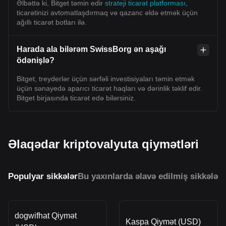
Əlbəttə ki, Bitget təmin edir
strateji ticarət platforması
,
ticarətinizi avtomatlaşdırmaq və qazanc əldə etmək üçün
ağıllı ticarət botları ilə.
Harada ala bilərəm SwissBorg ən aşağı
ödənişlə?
Bitget, treyderlər üçün sərfəli investisiyaları təmin etmək
üçün sənayedə aparıcı ticarət haqları və dərinlik təklif edir.
Bitget birjasında ticarət edə bilərsiniz.
Əlaqədar kriptovalyuta qiymətləri
Populyar sikkələr
Bu yaxınlarda əlavə edilmiş sikkələr
O
dogwifhat Qiymət
Kaspa Qiymət (USD)