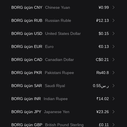
BORG üçün CNY
Chinese Yuan
¥0.99
BORG üçün RUB
Russian Ruble
₽12.13
BORG üçün USD
United States Dollar
$0.15
BORG üçün EUR
Euro
€0.13
BORG üçün CAD
Canadian Dollar
C$0.21
BORG üçün PKR
Pakistani Rupee
₨40.8
BORG üçün SAR
Saudi Riyal
ر.س0.55
BORG üçün INR
Indian Rupee
₹14.02
BORG üçün JPY
Japanese Yen
¥23.26
BORG üçün GBP
British Pound Sterling
£0.11