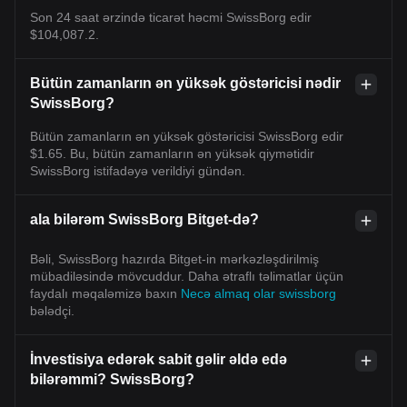
Son 24 saat ərzində ticarət həcmi SwissBorg edir
$104,087.2.
Bütün zamanların ən yüksək göstəricisi nədir
SwissBorg?
Bütün zamanların ən yüksək göstəricisi SwissBorg edir
$1.65. Bu, bütün zamanların ən yüksək qiymətidir
SwissBorg istifadəyə verildiyi gündən.
ala bilərəm SwissBorg Bitget-də?
Bəli, SwissBorg hazırda Bitget-in mərkəzləşdirilmiş
mübadiləsində mövcuddur. Daha ətraflı təlimatlar üçün
faydalı məqaləmizə baxın
Necə almaq olar swissborg
bələdçi.
İnvestisiya edərək sabit gəlir əldə edə
bilərəmmi? SwissBorg?