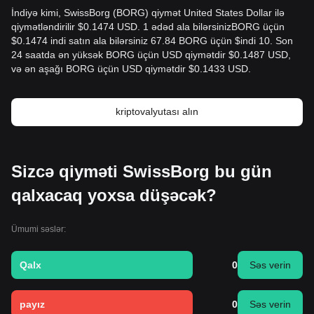
İndiyə kimi, SwissBorg (BORG) qiymət United States Dollar ilə
qiymətləndirilir $0.1474 USD. 1 ədəd ala bilərsinizBORG üçün
$0.1474 indi satın ala bilərsiniz 67.84 BORG üçün $indi 10. Son
24 saatda ən yüksək BORG üçün USD qiymətdir $0.1487 USD,
və ən aşağı BORG üçün USD qiymətdir $0.1433 USD.
kriptovalyutası alın
Sizcə qiyməti SwissBorg bu gün
qalxacaq yoxsa düşəcək?
Ümumi səslər:
Qalx
0
Səs verin
payız
0
Səs verin