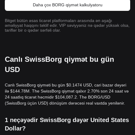
Daha çox BORG qiymət kalkulyatoru
Bitget bütün əsas ticarət platformaları arasında ən aşağı
əməliyyat haqqını təklif edir. VIP səviyyəniz nə qədər yüksək olsa,
tariflər bir o qədər sərfəli olar.
Canlı SwissBorg qiymət bu gün
USD
Canlı SwissBorg qiyməti bu gün $0.1474 USD, cari bazar dəyəri
ilə $144.78M. The SwissBorg qiymət qalxır 2.70% son 24 saat və
24 saatlıq ticarət həcmidir $104,087.2. The BORG/USD
(SwissBorg üçün USD) dönüşüm dərəcəsi real vaxtda yenilənir.
1 neçəyədir SwissBorg dəyər United States
Dollar?