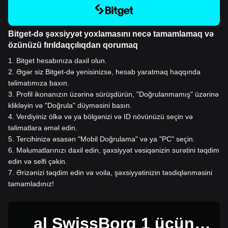
Bitget-də şəxsiyyət yoxlamasını necə tamamlamaq və
özünüzü fırıldaqçılıqdan qorumaq
1
.
Bitget hesabınıza daxil olun.
2
.
Əgər siz Bitget-də yenisinizsə, hesab yaratmaq haqqında
təlimatımıza baxın.
3
.
Profil ikonanızın üzərinə sürüşdürün, "Doğrulanmamış" üzərinə
klikləyin və "Doğrula" düyməsini basın.
4
.
Verdiyiniz ölkə və ya bölgənizi və ID növünüzü seçin və
təlimatlara əməl edin.
5
.
Tercihinizə əsasən "Mobil Doğrulama" və ya "PC" seçin.
6
.
Məlumatlarınızı daxil edin, şəxsiyyət vəsiqənizin surətini təqdim
edin və selfi çəkin.
7
.
Ərizənizi təqdim edin və voila, şəxsiyyətinizin təsdiqlənməsini
tamamladınız!
al SwissBorg 1 üçün