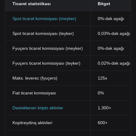
Ticarət statistikası
Bitget
Spot ticarət komissiyası (meyker)
0%-dək aşağı
Spot ticarət komissiyası (teyker)
0,03%-dək aşağı (B
Fyuçers ticarət komissiyası (meyker)
0%-dək aşağı
Fyuçers ticarət komissiyası (teyker)
0,02%-dək aşağı
Maks. leverec (fyuçers)
125x
Fiat ticarət komissiyası
0%
Dəstəklənən kripto aktivlər
1,300+
Kopitreydinq aktivləri
600+