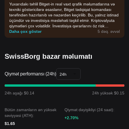
Yuxarıdakı təhlil Bitget-in real vaxt qrafik məlumatlarına və
texniki göstəricilərə əsaslanır, Bitget tədqiqat komandası
tərəfindən hazırlanıb və nəzərdən keçirilib. Bu, yalnız istinad
üçündür və investisiya məsləhəti təşkil etmir. Kriptovalyuta
qiymətləri çox volatildir. İnvestisiya qərarlarını öz risk
dözümlülüyünüzə əsasən verin.
Daha çox göstər
5 dəq. əvvəl
SwissBorg bazar məlumatı
Qiymət performansı (24h)
24h
24h aşağı $0.14
24h yüksək $0.15
Bütün zamanların ən yüksək
Qiymət dəyişikliyi (24 saat):
səviyyəsi (ATH):
+2.70%
$1.65