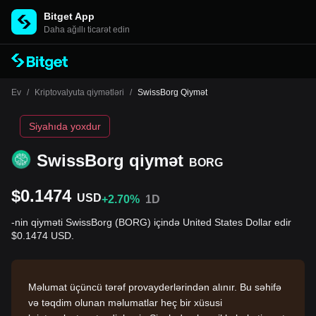
Bitget App
Daha ağıllı ticarət edin
Ev
/
Kriptovalyuta qiymətləri
/
SwissBorg Qiymət
Siyahıda yoxdur
SwissBorg qiymət
BORG
$0.1474
USD
+2.70%
1D
-nin qiyməti SwissBorg (BORG) içində United States Dollar edir
$0.1474 USD.
Məlumat üçüncü tərəf provayderlərindən alınır. Bu səhifə
və təqdim olunan məlumatlar heç bir xüsusi