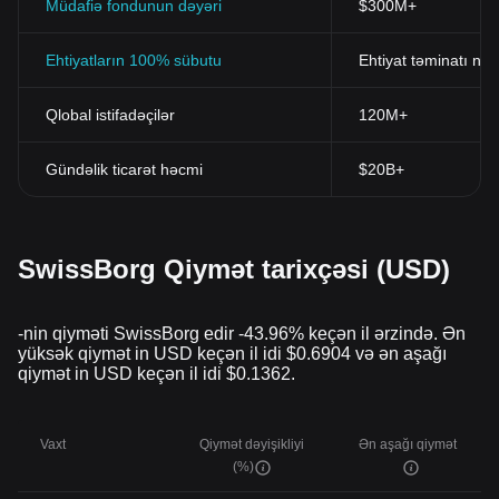
Müdafiə fondunun dəyəri
$300M+
Ehtiyatların 100% sübutu
Ehtiyat təminatı nis
Qlobal istifadəçilər
120M+
Gündəlik ticarət həcmi
$20B+
SwissBorg Qiymət tarixçəsi (USD)
-nin qiyməti SwissBorg edir -43.96% keçən il ərzində. Ən
yüksək qiymət in USD keçən il idi $0.6904 və ən aşağı
qiymət in USD keçən il idi $0.1362.
Vaxt
Qiymət dəyişikliyi
Ən aşağı qiymət
(%)