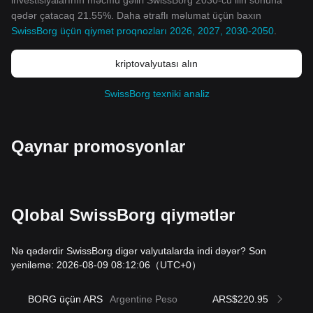
investisiyalarının məcmu gəliri SwissBorg 2030-cu ilin sonuna
qədər çatacaq 21.55%. Daha ətraflı məlumat üçün baxın
SwissBorg üçün qiymət proqnozları 2026, 2027, 2030-2050
.
kriptovalyutası alın
SwissBorg texniki analiz
Qaynar promosyonlar
Qlobal SwissBorg qiymətlər
Nə qədərdir SwissBorg digər valyutalarda indi dəyər? Son
yeniləmə: 2026-08-09 08:12:06
（UTC+0）
BORG üçün ARS
Argentine Peso
ARS$220.95